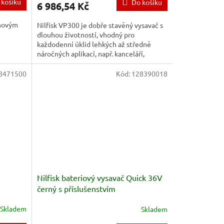
 košíku
Do košíku
6 986,54 Kč
ahovým
Nilfisk VP300 je dobře stavěný vysavač s
dlouhou životností, vhodný pro
každodenní úklid lehkých až středně
náročných aplikací, např. kanceláří,
hotelových pokojů či prodejen....
8471500
Kód:
128390018
Nilfisk bateriový vysavač Quick 36V
černý s příslušenstvím
Skladem
Skladem