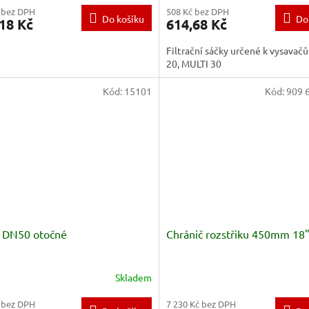
 bez DPH
508 Kč bez DPH
Do košíku
Do
18 Kč
614,68 Kč
Filtrační sáčky určené k vysava
20, MULTI 30
Kód:
15101
Kód:
909 
o DN50 otočné
Chránič rozstřiku 450mm 18
Skladem
 bez DPH
7 230 Kč bez DPH