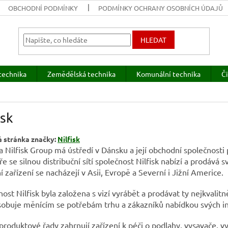
OBCHODNÍ PODMÍNKY
PODMÍNKY OCHRANY OSOBNÍCH ÚDAJŮ
HLEDAT
technika
Zemědělská technika
Komunální technika
Či
isk
 stránka značky:
Nilfisk
 Nilfisk Group má ústředí v Dánsku a její obchodní společnosti
e se silnou distribuční sítí společnost Nilfisk nabízí a prodává
 zařízení se nacházejí v Asii, Evropě a Severní i Jižní Americe.
ost Nilfisk byla založena s vizí vyrábět a prodávat ty nejkvalitně
sobuje měnícím se potřebám trhu a zákazníků nabídkou svých in
produktové řady zahrnují zařízení k péči o podlahy, vysavače, vys