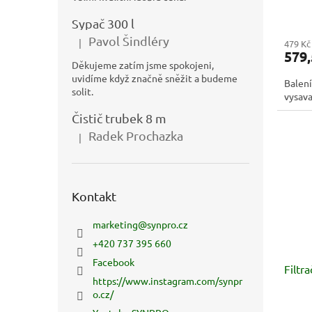
Sypač 300 l
Pavol Šindléry
|
479 Kč
Hodnocení produktu je 5 z 5 hvězdiček.
579,
Děkujeme zatím jsme spokojeni,
uvidíme když značně sněžit a budeme
Balení
solit.
vysava
Čistič trubek 8 m
Radek Prochazka
|
Hodnocení produktu je 5 z 5 hvězdiček.
Kontakt
marketing
@
synpro.cz
+420 737 395 660
Facebook
Filtr
https://www.instagram.com/synpr
o.cz/