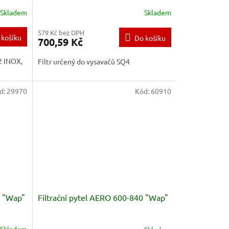
Skladem
Skladem
579 Kč bez DPH
 košíku
Do košíku
700,59 Kč
22 INOX,
Filtr určený do vysavačů SQ4
d:
29970
Kód:
60910
0 "Wap"
Filtrační pytel AERO 600-840 "Wap"