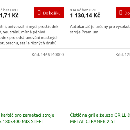
Kč bez DPH
934 Kč bez DPH
Do košíku
Do
1,71 Kč
1 130,14 Kč
lní, univerzální mycí prostředek
Autokartáč je určený pro vysoko
, neutrální, mírně pěnivý
stroje Premium.
ředek pro odstraňování mastných
ot, prachu, sazí a různých druhů
in ze všech...
Kód:
1466140000
Kód:
12
 kartáč pro zametací stroje
Čistič na gril a železo GRILL 
sk 180x400 MIX STEEL
METAL CLEANER 2.5 L