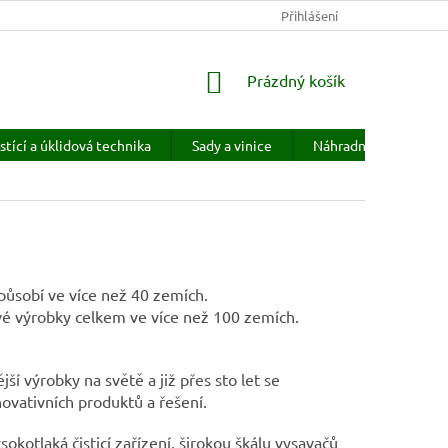
KONTAKTY
HODNOCENÍ OBCHODU
Přihlášení
PRODÁVANÉ ZNAČKY
NÁKUPNÍ
Prázdný košík
KOŠÍK
stící a úklidová technika
Sady a vinice
Náhradní díly
H
 působí ve více než 40 zemích.
 své výrobky celkem ve více než 100 zemích.
jší výrobky na světě a již přes sto let se
ovativních produktů a řešení.
okotlaká čisticí zařízení, širokou škálu vysavačů