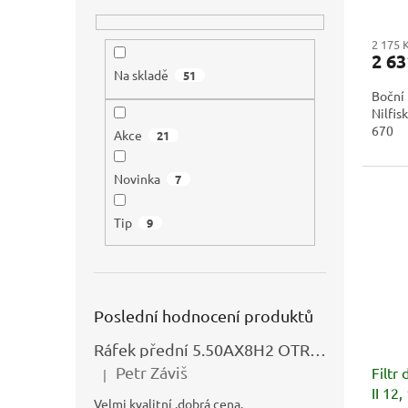
2 175 
2 63
Na skladě
51
Boční 
Nilfi
670
Akce
21
Novinka
7
Tip
9
Poslední hodnocení produktů
Ráfek přední 5.50AX8H2 OTRSK21.06 - N325111027
Petr Záviš
Filtr
|
Hodnocení produktu je 5 z 5 hvězdiček.
II 12,
Velmi kvalitní .dobrá cena.