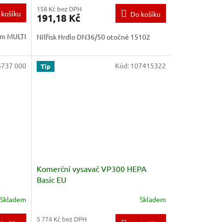
158 Kč bez DPH
 košíku
Do košíku
191,18 Kč
čům MULTI
Nilfisk Hrdlo DN36/50 otočné 15102
6737 000
Kód:
107415322
Tip
"
Komerční vysavač VP300 HEPA
Basic EU
Skladem
Skladem
5 774 Kč bez DPH