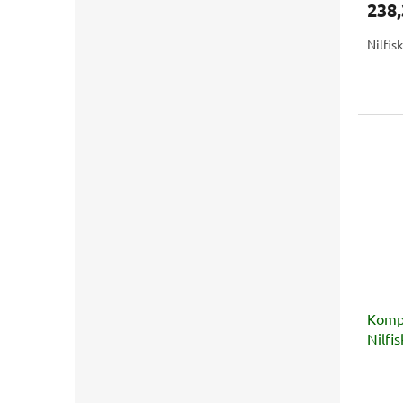
238,
Nilfi
Kompa
Nilfis