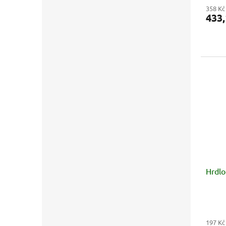
358 Kč
433,
Hrdl
197 Kč