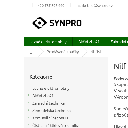
Přejít
+420 737 395 660
marketing@synpro.cz
na
obsah
Levné elektromobily
Akční zboží
Zahradní 
Domů
Prodávané značky
Nilfisk
P
Nilf
o
Přeskočit
s
Kategorie
kategorie
Webová
t
Skupina
r
Levné elektromobily
V souhř
a
Akční zboží
Výrobní
n
Zahradní technika
n
Společn
í
Zemědělská technika
přizpů
p
Komunální technika
a
Čistící a úklidová technika
Hlavní 