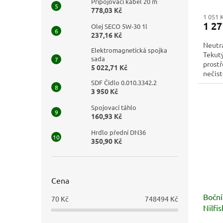
Připojovací kabel 20 m
778,03 Kč
1 051 
1 27
Olej SECO 5W-30 1l
237,16 Kč
Neutrá
Elektromagnetická spojka
Tekutý
sada
prost
5 022,71 Kč
nečist
SDF Čidlo 0.010.3342.2
usazen
3 950 Kč
Spojovací táhlo
160,93 Kč
Hrdlo přední DN36
350,90 Kč
Cena
Boční
70
Kč
748494
Kč
Nilfi