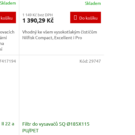
Skladem
Skladem
Průměrné
hodnocení
1 149 Kč bez DPH
produktu
 košíku
Do košíku
1 390,29 Kč
je
5,0
lovacích
Vhodný ke všem vysokotlakým čističům
z
ární
Nilfisk Compact, Excellent i Pro
5
 na
hvězdiček.
ní
7417194
Kód:
29747
 II 22 a
Filtr do vysavačů SQ Ø185X115
PU/PET