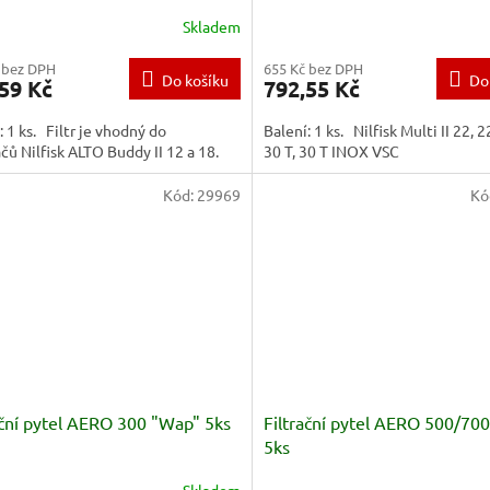
Skladem
 bez DPH
655 Kč bez DPH
Do košíku
Do
59 Kč
792,55 Kč
: 1 ks. Filtr je vhodný do
Balení: 1 ks. Nilfisk Multi II 22, 
čů Nilfisk ALTO Buddy II 12 a 18.
30 T, 30 T INOX VSC
Kód:
29969
Kó
ační pytel AERO 300 "Wap" 5ks
Filtrační pytel AERO 500/70
5ks