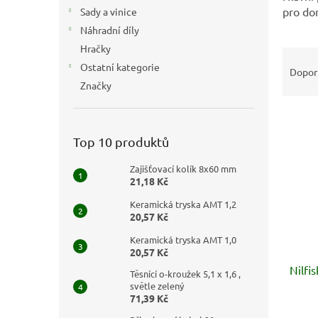
n
pro do
Sady a vinice
e
Náhradní díly
l
Hračky
Ř
Ostatní kategorie
a
Dopor
z
Značky
e
V
n
ý
í
Top 10 produktů
p
p
i
r
Zajišťovací kolík 8x60 mm
s
o
21,18 Kč
p
d
Keramická tryska AMT 1,2
r
u
20,57 Kč
o
k
d
t
Keramická tryska AMT 1,0
20,57 Kč
u
ů
Nilfi
k
Těsnící o-kroužek 5,1 x 1,6 ,
t
světle zelený
71,39 Kč
ů