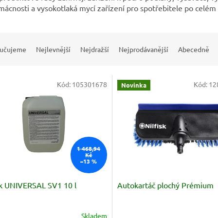
mácnosti a vysokotlaká mycí zařízení pro spotřebitele po celém 
učujeme
Nejlevnější
Nejdražší
Nejprodávanější
Abecedně
Kód:
105301678
Kód:
12
Novinka
1 468,94
Kč
–13 %
sk UNIVERSAL SV1 10 l
Autokartáč plochý Prémium
Skladem