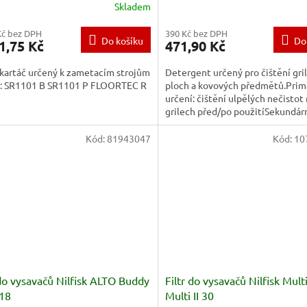
Skladem
Kč bez DPH
390 Kč bez DPH
Do košíku
Do
1,75 Kč
471,90 Kč
kartáč určený k zametacím strojům
Detergent určený pro čištění gri
sk: SR1101 B SR1101 P FLOORTEC R
ploch a kovových předmětů.Prim
určení: čištění ulpělých nečistot
grilech před/po použitíSekundár
určení: čištění hliníkových...
Kód:
81943047
Kód:
10
 do vysavačů Nilfisk ALTO Buddy
Filtr do vysavačů Nilfisk Multi
 18
Multi II 30