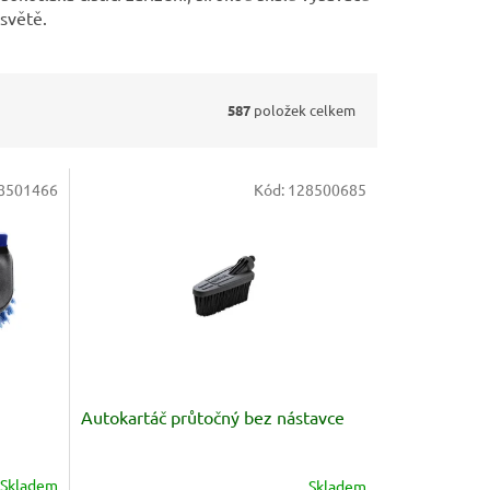
světě.
587
položek celkem
8501466
Kód:
128500685
Autokartáč průtočný bez nástavce
Skladem
Skladem