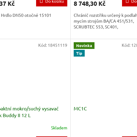
Do košíku
Do
37 Kč
8 748,30 Kč
sk Hrdlo DN50 otočné 15101
Chránič rozstřiku určený k podl
mycím strojům BA/CA 451/531,
SCRUBTEC 553, SC401,
Kód:
18451119
Kód:
12
Novinka
Tip
ktní mokro/suchý vysavač
MC1C
k Buddy II 12 L
Skladem