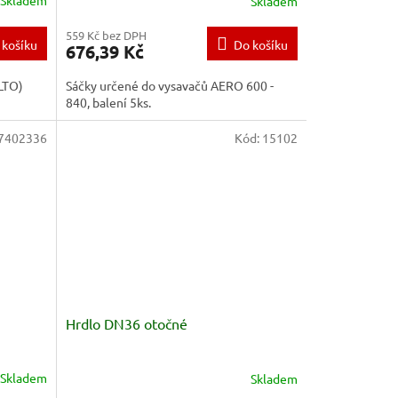
Skladem
Skladem
559 Kč bez DPH
 košíku
Do košíku
676,39 Kč
ALTO)
Sáčky určené do vysavačů AERO 600 -
840, balení 5ks.
7402336
Kód:
15102
Hrdlo DN36 otočné
Skladem
Skladem