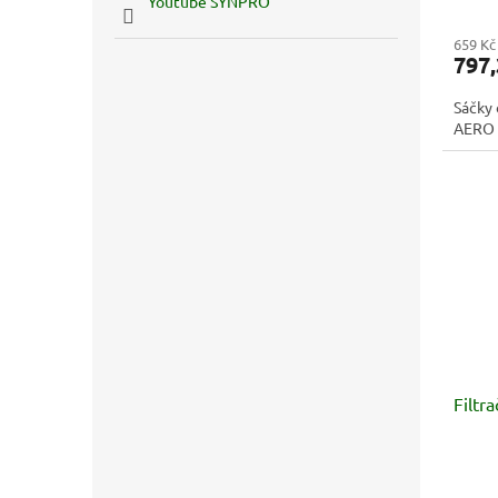
Youtube SYNPRO
659 Kč
797,
Sáčky 
AERO 
Filtr