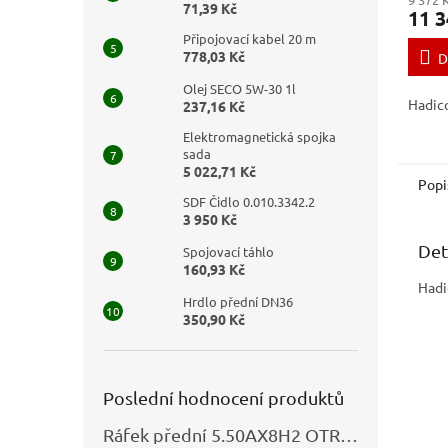
71,39 Kč
11 3
Připojovací kabel 20 m
778,03 Kč
D
Olej SECO 5W-30 1l
Hadic
237,16 Kč
Elektromagnetická spojka
sada
5 022,71 Kč
Popi
SDF Čidlo 0.010.3342.2
3 950 Kč
Det
Spojovací táhlo
160,93 Kč
Hadi
Hrdlo přední DN36
350,90 Kč
Poslední hodnocení produktů
Ráfek přední 5.50AX8H2 OTRSK21.06 - N325111027