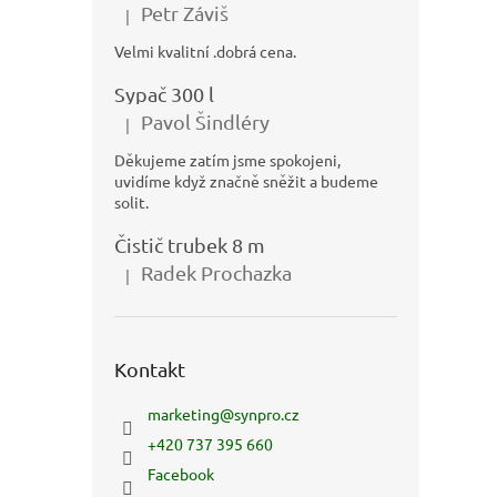
Petr Záviš
|
Hodnocení produktu je 5 z 5 hvězdiček.
Velmi kvalitní .dobrá cena.
Sypač 300 l
Pavol Šindléry
|
Hodnocení produktu je 5 z 5 hvězdiček.
Děkujeme zatím jsme spokojeni,
uvidíme když značně sněžit a budeme
solit.
Čistič trubek 8 m
Radek Prochazka
|
Hodnocení produktu je 5 z 5 hvězdiček.
Kontakt
marketing
@
synpro.cz
+420 737 395 660
Facebook