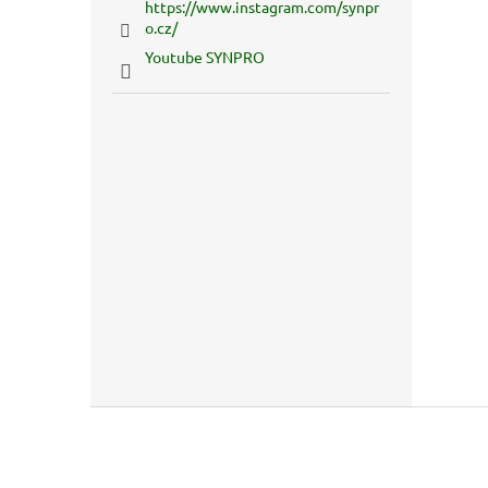
https://www.instagram.com/synpr
o.cz/
Youtube SYNPRO
Z
á
p