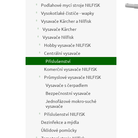
n
Podlahové mycí stroje NILFISK
e
Vysokotlaké čističe - wapky
l
Vysavače Kärcher a Nilfisk
Vysavače Kärcher
Vysavače Nilfisk
Hobby vysavače NILFISK
Centrální vysavače
Příslušenství
Komerční vysavače NILFISK
Průmyslové vysavače NILFISK
Vysavače s čerpadlem
Bezpečnostní vysavače
Jednofázové mokro-suché
vysavače
Příslušenství NILFISK
Dezinfekce a mýdla
Úklidové pomůcky