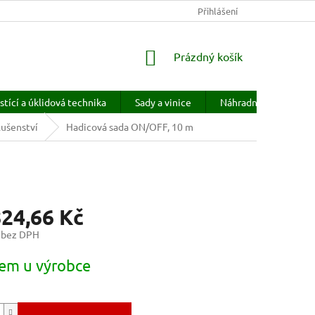
KONTAKTY
HODNOCENÍ OBCHODU
Přihlášení
PRODÁVANÉ ZNAČKY
NÁKUPNÍ
Prázdný košík
KOŠÍK
stící a úklidová technika
Sady a vinice
Náhradní díly
H
lušenství
Hadicová sada ON/OFF, 10 m
824,66 Kč
 bez DPH
em u výrobce