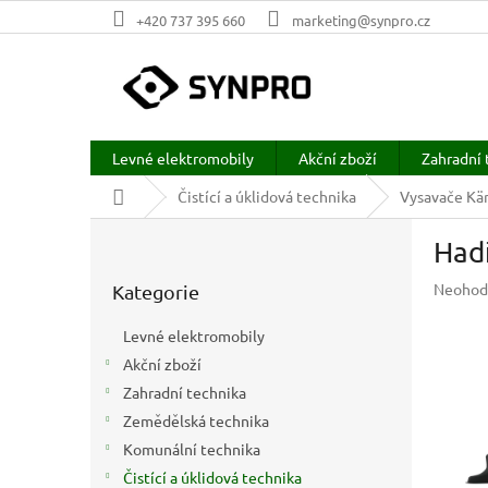
Přejít
+420 737 395 660
marketing@synpro.cz
na
obsah
Levné elektromobily
Akční zboží
Zahradní 
Domů
Čistící a úklidová technika
Vysavače Kär
P
Had
o
Přeskočit
s
Průměr
Neohod
Kategorie
kategorie
t
hodnoc
r
produkt
Levné elektromobily
a
je
Akční zboží
n
0,0
z
Zahradní technika
n
5
í
Zemědělská technika
hvězdič
p
Komunální technika
a
Čistící a úklidová technika