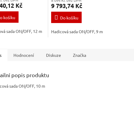
8 094 Kč bez DPH
40,12 Kč
9 793,74 Kč
o košíku
Do košíku
ová sada ON/OFF, 12 m
Hadicová sada ON/OFF, 9 m
s
Hodnocení
Diskuze
Značka
ailní popis produktu
cová sada ON/OFF, 10 m