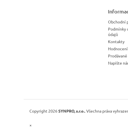
a
t
Informac
í
Obchodní 
Podmínky 
údajů
Kontakty
Hodnocení
Prodávané
Napište n
Copyright 2026
SYNPRO, s.r.o.
. Všechna práva vyhraze
×