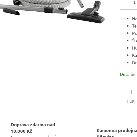
Ha
Te
Po
Št
Hu
Ka
Dr
Detailní
TISK
Doprava zdarma nad
Kamenná prodejna
10.000 Kč
Bílovice
(nevztahuje se na zboží