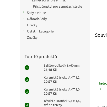
Zametací stroje Nilfisk
Příslušenství pro zametací stroje
Sady a vinice
Náhradní díly
Hračky
Ostatní kategorie
Souvi
Značky
Top 10 produktů
Zajišťovací kolík 8x60 mm
21,18 Kč
Keramická tryska AMT 1,2
20,57 Kč
Hadic
m
Keramická tryska AMT 1,0
20,57 Kč
Těsnící o-kroužek 5,1 x 1,6 ,
světle zelený
9 372 