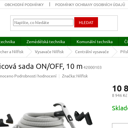
OBCHODNÍ PODMÍNKY
PODMÍNKY OCHRANY OSOBNÍCH ÚDAJŮ
HLEDAT
technika
Zemědělská technika
Komunální technika
Či
cher a Nilfisk
Vysavače Nilfisk
Centrální vysavače
Přís
icová sada ON/OFF, 10 m
42000103
né
noceno
Podrobnosti hodnocení
Značka:
Nilfisk
ení
10 
u
8 946 Kč
Měrná
Sklad
cena:
ek.