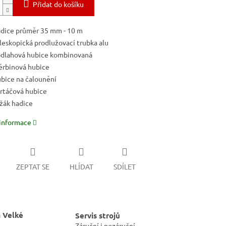
Přidat do košíku
dice průměr 35 mm - 10 m
leskopická prodlužovací trubka alu
dlahová hubice kombinovaná
ěrbinová hubice
bice na čalounění
rtáčová hubice
žák hadice
 informace
ZEPTAT SE
HLÍDAT
SDÍLET
 Velké
Servis strojů
Záruční i pozáruční