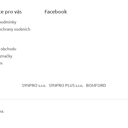
e pro vás
Facebook
podmínky
ochrany osobních
 obchodu
 značky
ám
SYNPRO s.r.o.
SYNPRO PLUS s.r.o.
BOMFORD
na.