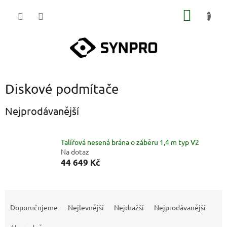
Přejít
NÁKUP
na
obsah
KOŠÍK
Diskové podmítače
Nejprodávanější
Talířová nesená brána o záběru 1,4 m typ V2
Na dotaz
44 649 Kč
Ř
a
Doporučujeme
Nejlevnější
Nejdražší
Nejprodávanější
z