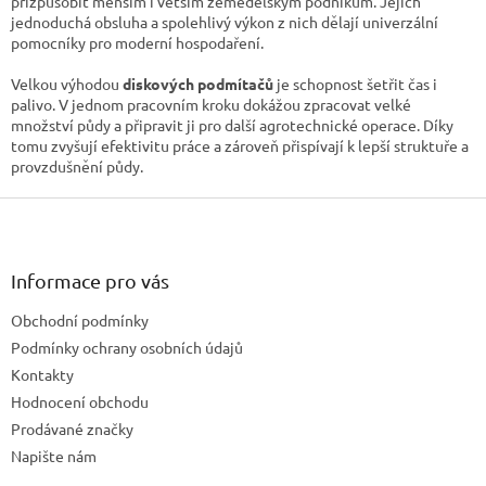
přizpůsobit menším i větším zemědělským podnikům. Jejich
i
jednoduchá obsluha a spolehlivý výkon z nich dělají univerzální
s
pomocníky pro moderní hospodaření.
u
Velkou výhodou
diskových podmítačů
je schopnost šetřit čas i
palivo. V jednom pracovním kroku dokážou zpracovat velké
množství půdy a připravit ji pro další agrotechnické operace. Díky
tomu zvyšují efektivitu práce a zároveň přispívají k lepší struktuře a
provzdušnění půdy.
Z
á
p
a
Informace pro vás
t
Obchodní podmínky
í
Podmínky ochrany osobních údajů
Kontakty
Hodnocení obchodu
Prodávané značky
Napište nám