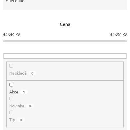
e
Abecedně
n
í
p
Cena
r
o
44649
Kč
44650
Kč
d
u
k
t
ů
Na skladě
0
Akce
1
Novinka
0
Tip
0