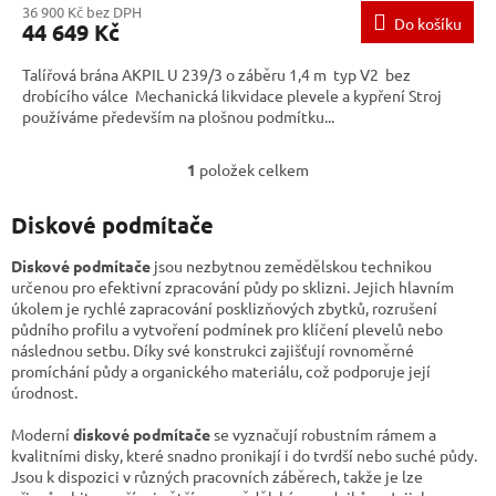
36 900 Kč bez DPH
Do košíku
44 649 Kč
Talířová brána AKPIL U 239/3 o záběru 1,4 m typ V2 bez
drobícího válce Mechanická likvidace plevele a kypření Stroj
používáme především na plošnou podmítku...
1
položek celkem
O
v
l
Diskové podmítače
á
d
Diskové podmítače
jsou nezbytnou zemědělskou technikou
a
určenou pro efektivní zpracování půdy po sklizni. Jejich hlavním
c
úkolem je rychlé zapracování posklizňových zbytků, rozrušení
í
půdního profilu a vytvoření podmínek pro klíčení plevelů nebo
p
následnou setbu. Díky své konstrukci zajišťují rovnoměrné
r
promíchání půdy a organického materiálu, což podporuje její
v
úrodnost.
k
y
Moderní
diskové podmítače
se vyznačují robustním rámem a
v
kvalitními disky, které snadno pronikají i do tvrdší nebo suché půdy.
ý
Jsou k dispozici v různých pracovních záběrech, takže je lze
p