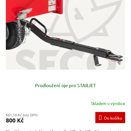
p
i
s
p
r
o
d
u
k
t
ů
Prodloužení oje pro STARJET
Skladem u výrobce
661,16 Kč bez DPH
Do košíku
800 Kč