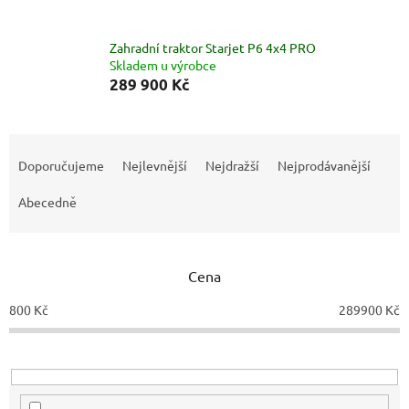
Zahradní traktor Starjet P6 4x4 PRO
Skladem u výrobce
289 900 Kč
Ř
a
Doporučujeme
Nejlevnější
Nejdražší
Nejprodávanější
z
e
Abecedně
n
í
p
Cena
r
o
800
Kč
289900
Kč
d
u
k
t
ů