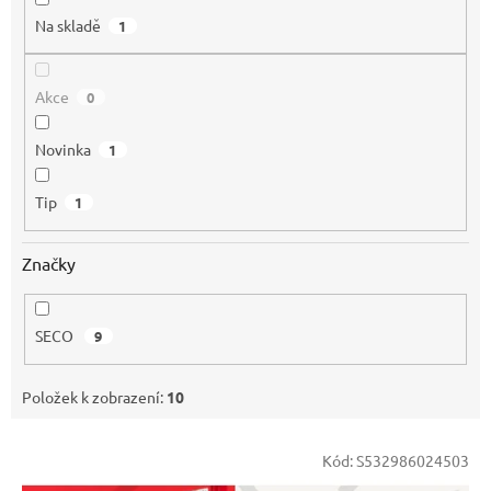
Na skladě
1
Akce
0
Novinka
1
Tip
1
Značky
SECO
9
Položek k zobrazení:
10
V
Kód:
S532986024503
ý