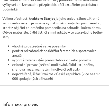
s
výšky sečení lze snadno přizpůsobit péči aktuálním potřebám a
u
podmínkám.
Velkou předností
traktoru Starjet
je jeho univerzálnost. Kromě
samotného sečení je možné využít širokou nabídku příslušenství,
které z něj činí celoročního pomocníka na zahradě i kolem domu.
Odvoz materiálu, úklid listí či zimní údržba – to vše zvládne jediný
stroj.
vhodné pro středně velké pozemky
použití od zahrad až po údržbu fi remních a sportovních
areálů
výborně zvládá i sběr přerostlého a vlhkého porostu
celoroční provoz (sečení, mulčování, úklid listí, sněhu,
sněhová fréza, rozmetání hnojiva či soli atd.)
nejrozšířenější žací traktor v České republice (více než 17
000 spokojených uživatelů
Z
á
p
a
Informace pro vás