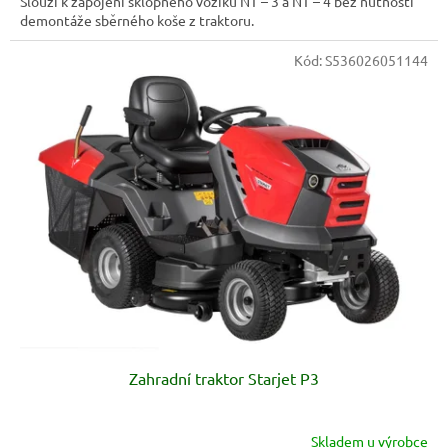
Slouží k zapojení sklopného vozíku NT – 3 a NT – 4 bez nutnosti
demontáže sběrného koše z traktoru.
Kód:
S536026051144
Zahradní traktor Starjet P3
Skladem u výrobce