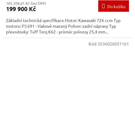
165 206,61 Kč bez DPH
Do košíku
199 900 Kč
Základní technická specifikace Motor: Kawasaki 726 ccm Typ
motoru: FS 691 - tlakově mazaný Pohon: zadní nápravy Typ
převodovky: Tuff Torq K62 - průměr poloosy 25,4 mm...
Kód:
S536026051161