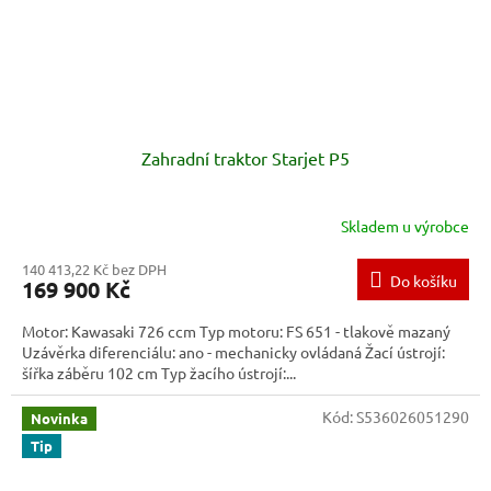
Zahradní traktor Starjet P5
Skladem u výrobce
140 413,22 Kč bez DPH
Do košíku
169 900 Kč
Motor: Kawasaki 726 ccm Typ motoru: FS 651 - tlakově mazaný
Uzávěrka diferenciálu: ano - mechanicky ovládaná Žací ústrojí:
šířka záběru 102 cm Typ žacího ústrojí:...
Kód:
S536026051290
Novinka
Tip