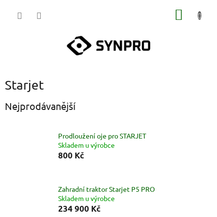
Přejít
NÁKUP
na
obsah
KOŠÍK
Starjet
Nejprodávanější
Prodloužení oje pro STARJET
Skladem u výrobce
800 Kč
Zahradní traktor Starjet P5 PRO
Skladem u výrobce
234 900 Kč