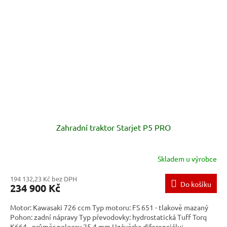
Zahradní traktor Starjet P5 PRO
Skladem u výrobce
194 132,23 Kč bez DPH
Do košíku
234 900 Kč
Motor: Kawasaki 726 ccm Typ motoru: FS 651 - tlakově mazaný
Pohon: zadní nápravy Typ převodovky: hydrostatická Tuff Torq
K664 - průměr poloosy 25,4 mm Uzávěrka diferenciálu:...