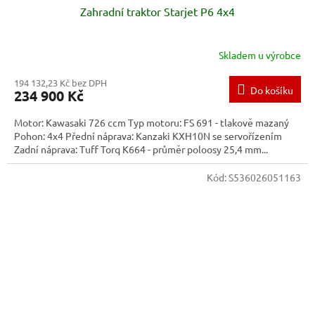
Zahradní traktor Starjet P6 4x4
Skladem u výrobce
194 132,23 Kč bez DPH
Do košíku
234 900 Kč
Motor: Kawasaki 726 ccm Typ motoru: FS 691 - tlakově mazaný
Pohon: 4x4 Přední náprava: Kanzaki KXH10N se servořízením
Zadní náprava: Tuff Torq K664 - průměr poloosy 25,4 mm...
Kód:
S536026051163