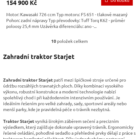
Do košíku
154 900 Kč
Motor: Kawasaki 726 ccm Typ motoru: FS 651 - tlakově mazaný
Pohon: zadní nápravy Typ převodovky: Tuff Torq K62 - průměr
poloosy 25,4 mm Uzávěrka diferenciálu: ano -...
10
položek celkem
O
v
l
Zahradní traktor Starjet
á
d
a
c
Zahradní traktor Starjet
patří mezi špičkové stroje určené pro
í
údržbu rozsáhlých travnatých ploch. Díky kombinaci vysokého
p
výkonu, robustní konstrukce a moderní technologie nabízí
r
spolehlivý chod i při každodenním intenzivním používání. Je
v
ideálním řešením pro velké zahrady, sady, sportovní areály nebo
k
menší parky, kde je pravidelná péče o trávník nezbytná.
y
v
Traktor Starjet
vyniká širokým záběrem sečení a precizním
ý
výsledkem, který zajišťuje dokonale upravený trávník. Ergonomicky
p
řešené ovládání, pohodlné sedadlo a přehledné prvky dělají z práce s
i
traktorem komfortní záležitost. Díky jednoduchému nastavení