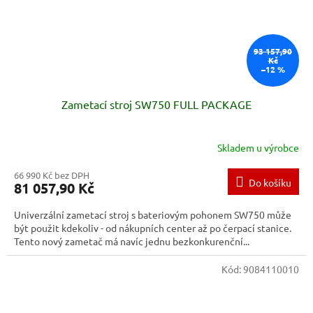
93 157,90
Kč
–12 %
Zametací stroj SW750 FULL PACKAGE
Skladem u výrobce
66 990 Kč bez DPH
Do košíku
81 057,90 Kč
Univerzální zametací stroj s bateriovým pohonem SW750 může
být použit kdekoliv - od nákupních center až po čerpací stanice.
Tento nový zametač má navíc jednu bezkonkurenční...
Kód:
9084110010