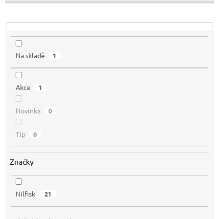
u
k
t
ů
Na skladě
1
Akce
1
Novinka
0
Tip
0
Značky
Nilfisk
21