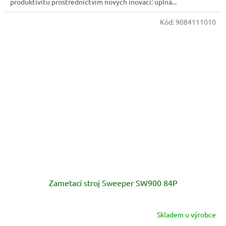
produktivitu prostřednictvím nových inovací: úplná...
Kód:
9084111010
Zametací stroj Sweeper SW900 84P
Skladem u výrobce