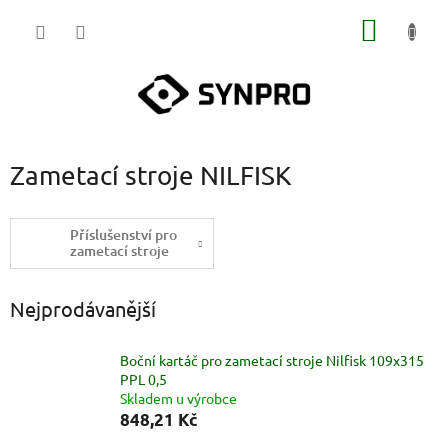
Přejít
NÁKUP
na
obsah
KOŠÍK
Zametací stroje NILFISK
Příslušenství pro
zametací stroje
Nejprodávanější
Boční kartáč pro zametací stroje Nilfisk 109x315
PPL 0,5
Skladem u výrobce
848,21 Kč