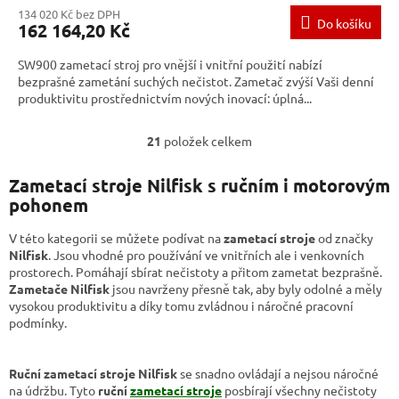
134 020 Kč bez DPH
Do košíku
162 164,20 Kč
SW900 zametací stroj pro vnější i vnitřní použití nabízí
bezprašné zametání suchých nečistot. Zametač zvýší Vaši denní
produktivitu prostřednictvím nových inovací: úplná...
21
položek celkem
O
v
l
Zametací stroje Nilfisk s ručním i motorovým
á
pohonem
d
a
V této kategorii se můžete podívat na
zametací stroje
od značky
c
Nilfisk
. Jsou vhodné pro používání ve vnitřních ale i venkovních
í
prostorech. Pomáhají sbírat nečistoty a přitom zametat bezprašně.
p
Zametače Nilfisk
jsou navrženy přesně tak, aby byly odolné a měly
r
vysokou produktivitu a díky tomu zvládnou i náročné pracovní
v
podmínky.
k
y
v
Ruční zametací stroje Nilfisk
se snadno ovládají a nejsou náročné
ý
na údržbu. Tyto
ruční
zametací stroje
posbírají všechny nečistoty