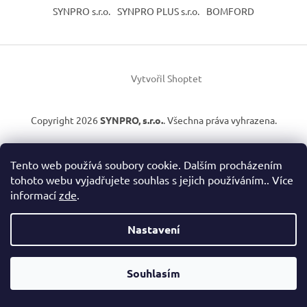
SYNPRO s.r.o.
SYNPRO PLUS s.r.o.
BOMFORD
Vytvořil Shoptet
Copyright 2026
SYNPRO, s.r.o.
. Všechna práva vyhrazena.
×
Tento web používá soubory cookie. Dalším procházením
tohoto webu vyjadřujete souhlas s jejich používáním.. Více
Splátková kalkulačka ESSOX
informací
zde
.
Nastavení
Vážení zákazníci, v případě, že hledáte konkrétní zboží a my jej
nemáme v našem e-shopu, neváhejte nás kontaktovat a my Vám
Souhlasím
pomůžeme s výběrem.