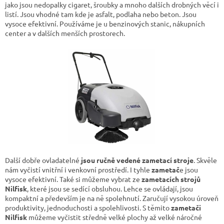
p
jako jsou nedopalky cigaret, šroubky a mnoho dalších drobných věcí i
i
listí. Jsou vhodné tam kde je asfalt, podlaha nebo beton. Jsou
s
vysoce efektivní. Používáme je u benzinových stanic, nákupních
u
center a v dalších menších prostorech.
Další dobře ovladatelné
jsou ručně vedené zametací stroje
. Skvěle
nám vyčistí vnitřní i venkovní prostředí. I tyhle
zametač
e jsou
vysoce efektivní. Také si můžeme vybrat ze
zametacích strojů
Nilfisk
, které jsou se sedící obsluhou. Lehce se ovládají, jsou
kompaktní a především je na ně spolehnutí. Zaručují vysokou úroveň
produktivity, jednoduchosti a spolehlivosti. S těmito
zametači
Nilfisk
můžeme vyčistit středně velké plochy až velké náročné