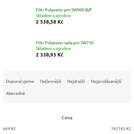
Filtr Polyester pro SW900 B/P
Skladem u výrobce
2 538,58 Kč
Filtr Polyester sada pro SW750
Skladem u výrobce
2 338,93 Kč
Ř
a
Doporučujeme
Nejlevnější
Nejdražší
Nejprodávanější
z
e
Abecedně
n
í
p
Cena
r
o
664
Kč
162165
Kč
d