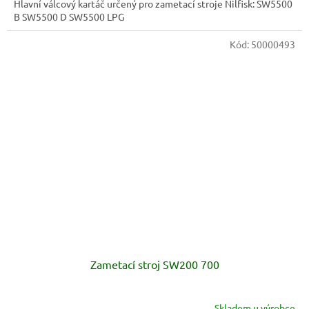
Hlavní válcový kartáč určený pro zametací stroje Nilfisk: SW5500
B SW5500 D SW5500 LPG
Kód:
50000493
Zametací stroj SW200 700
Skladem u výrobce