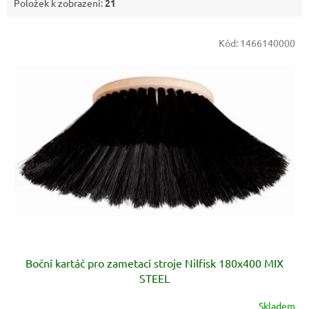
Položek k zobrazení:
21
V
Kód:
1466140000
ý
p
i
s
p
r
o
d
u
k
t
ů
Boční kartáč pro zametací stroje Nilfisk 180x400 MIX
STEEL
Skladem