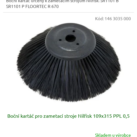
Boční kartáč určený k zametacím strojům Nilfisk: SR1101 B
SR1101 P FLOORTEC R 670
Kód:
146 3035 000
Boční kartáč pro zametací stroje Nilfisk 109x315 PPL 0,5
Skladem u výrobce