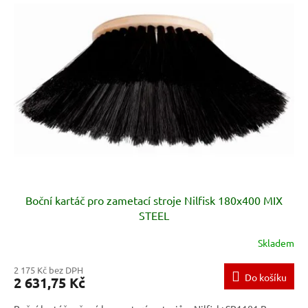
p
i
s
p
r
o
d
u
k
t
ů
Boční kartáč pro zametací stroje Nilfisk 180x400 MIX
STEEL
Skladem
2 175 Kč bez DPH
Do košíku
2 631,75 Kč