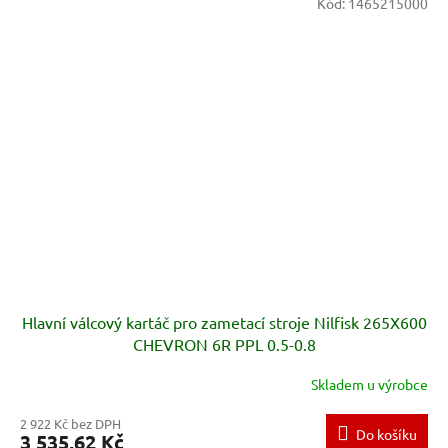
Kód:
1465215000
Hlavní válcový kartáč pro zametací stroje Nilfisk 265X600
CHEVRON 6R PPL 0.5-0.8
Skladem u výrobce
2 922 Kč bez DPH
Do košíku
3 535,62 Kč