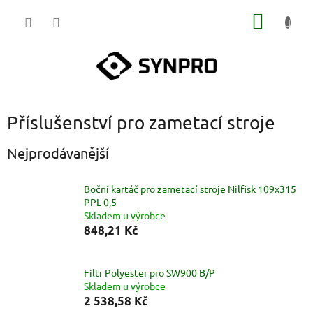
Přejít
NÁKUP
na
obsah
KOŠÍK
Příslušenství pro zametací stroje
Nejprodávanější
Boční kartáč pro zametací stroje Nilfisk 109x315
PPL 0,5
Skladem u výrobce
848,21 Kč
Filtr Polyester pro SW900 B/P
Skladem u výrobce
2 538,58 Kč