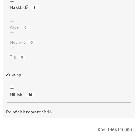
Na skladě
1
Akce
0
Novinka
0
Tip
0
Značky
Nilfisk
16
Položek k zobrazení:
16
V
Kód:
1466140000
ý