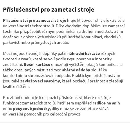
v
l
Příslušenství pro zametací stroje
á
d
Příslušenství pro zametací stroje
hraje klíčovou roli v efektivitě a
a
univerzálnosti těchto strojů. Díky vhodným doplňkům lze zametací
c
techniku přizpůsobit různým podmínkám a druhům nečistot, a tím
í
dosáhnout dokonalých výsledků při údržbě komunikací, chodníků,
p
parkovišť nebo průmyslových areálů.
r
v
Mezi nejpoužívanější doplňky patří
náhradní kartáče
různých
k
tvrdostí a tvarů, které se volí podle typu povrchu a intenzity
y
znečištění.
Boční kartáče
umožňují vyčištění okrajů komunikací a
v
těžko dostupných míst, zatímco
sběrné nádoby
slouží ke
ý
komfortnímu shromažďování odpadu. Praktickým příslušenstvím
p
jsou také
zavlažovací systémy
, které potlačují prašnost a zlepšují
i
kvalitu čištění.
s
u
Pro zimní období je k dispozici příslušenství, které rozšiřuje
funkčnost zametacích strojů. Patří sem například
radlice na sníh
nebo
posypové jednotky
, díky nimž se ze zametače stává
univerzální pomocník pro celoroční provoz.
Z