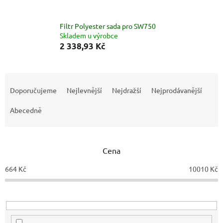
Filtr Polyester sada pro SW750
Skladem u výrobce
2 338,93 Kč
Ř
a
Doporučujeme
Nejlevnější
Nejdražší
Nejprodávanější
z
e
Abecedně
n
í
p
Cena
r
o
664
Kč
10010
Kč
d
u
k
t
ů