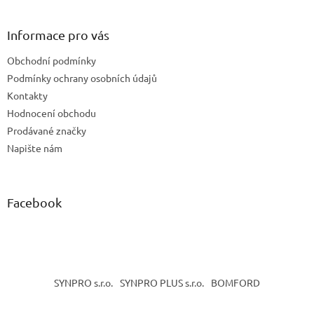
á
p
a
Informace pro vás
t
Obchodní podmínky
í
Podmínky ochrany osobních údajů
Kontakty
Hodnocení obchodu
Prodávané značky
Napište nám
Facebook
SYNPRO s.r.o.
SYNPRO PLUS s.r.o.
BOMFORD