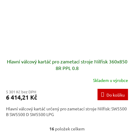
Hlavní válcový kartáč pro zametací stroje Nilfisk 360x850
8R PPL 0.8
Skladem u výrobce
5 301 Kč bez DPH
Do košíku
6 414,21 Kč
Hlavní válcový kartáč určený pro zametací stroje Nilfisk: SW5500
B SW5500 D SW5500 LPG
16
položek celkem
O