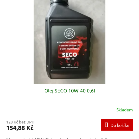
p
i
s
p
r
o
d
u
k
t
ů
Olej SECO 10W-40 0,6l
Skladem
128 Kč bez DPH
Do košíku
154,88 Kč