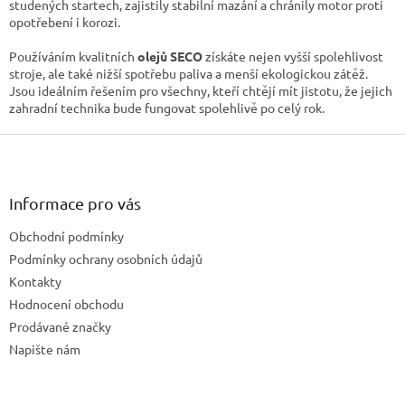
ý
studených startech, zajistily stabilní mazání a chránily motor proti
p
opotřebení i korozi.
i
s
Používáním kvalitních
olejů SECO
získáte nejen vyšší spolehlivost
u
stroje, ale také nižší spotřebu paliva a menší ekologickou zátěž.
Jsou ideálním řešením pro všechny, kteří chtějí mít jistotu, že jejich
zahradní technika bude fungovat spolehlivě po celý rok.
Z
á
p
a
Informace pro vás
t
Obchodní podmínky
í
Podmínky ochrany osobních údajů
Kontakty
Hodnocení obchodu
Prodávané značky
Napište nám