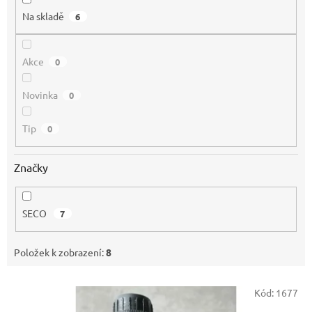
Na skladě
6
Akce
0
Novinka
0
Tip
0
Značky
SECO
7
Položek k zobrazení:
8
V
Kód:
1677
ý