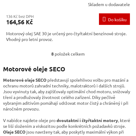
Skladem u dodavatele
136 Kč bez DPH
Do košíku
164,56 Kč
Motorový olej SAE 30 je určený pro čtyřtaktní benzínové stroje.
Vhodný pro letní provoz.
8
položek celkem
O
v
l
Motorové oleje SECO
á
d
Motorové oleje
SECO
představují spolehlivou volbu pro mazání a
a
ochranu motorů zahradní techniky, malotraktorů i dalších strojů.
c
Jsou vyvinuty tak, aby zajišťovaly optimální chod motoru, snižovaly
í
tření a prodlužovaly životnost celého zařízení. Díky pečlivě
p
vybraným aditivům pomáhají udržovat motor čistý a chráněný i při
r
náročném provozu.
v
k
V nabídce najdete oleje pro
dvoutaktní i čtyřtaktní motory
, které
y
se liší složením a viskozitou podle konkrétních požadavků stroje.
v
Oleje SECO
jsou navrženy tak, aby poskytly maximální výkon při