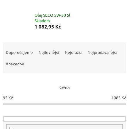
Olej SECO 5W-50 5l
Skladem
1 082,95 Kč
Ř
a
Doporučujeme
Nejlevnější
Nejdražší
Nejprodávanější
z
e
Abecedně
n
í
p
Cena
r
o
95
Kč
1083
Kč
d
u
k
t
ů