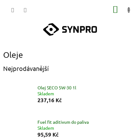
Přejít
NÁKUP
na
obsah
KOŠÍK
Oleje
Nejprodávanější
Olej SECO 5W-30 1l
Skladem
237,16 Kč
Fuel fit aditivum do paliva
Skladem
95,59 Kč