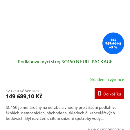
165
757,90 Kč
–9 %
Podlahový mycí stroj SC450 B FULL PACKAGE
Skladem u výrobce
123 710 Kč bez DPH
Do košíku
149 689,10 Kč
SC450 je nenáročný na údržbu a vhodný pro čištění podlah ve
školách, nemocnicích, obchodech, skladech či kancelářských
budovách. Byl navržen s cílem snížení spotřeby vody,...
Kód:
CM50000336A