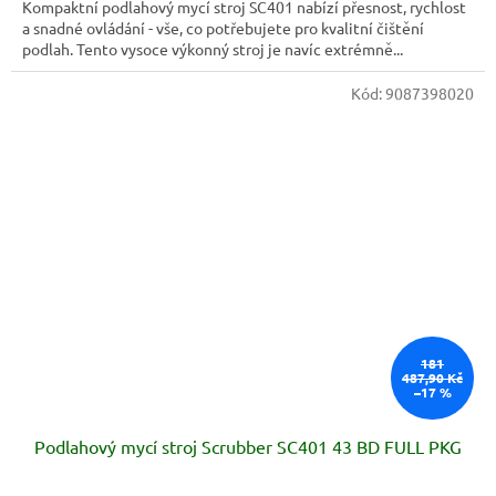
Kompaktní podlahový mycí stroj SC401 nabízí přesnost, rychlost
a snadné ovládání - vše, co potřebujete pro kvalitní čištění
podlah. Tento vysoce výkonný stroj je navíc extrémně...
Kód:
9087398020
181
487,90 Kč
–17 %
Podlahový mycí stroj Scrubber SC401 43 BD FULL PKG