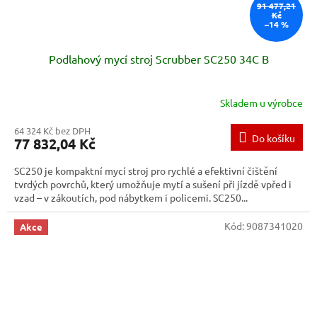
91 477,21
Kč
–14 %
Podlahový mycí stroj Scrubber SC250 34C B
Skladem u výrobce
64 324 Kč bez DPH
Do košíku
77 832,04 Kč
SC250 je kompaktní mycí stroj pro rychlé a efektivní čištění
tvrdých povrchů, který umožňuje mytí a sušení při jízdě vpřed i
vzad – v zákoutích, pod nábytkem i policemi. SC250...
Kód:
9087341020
Akce