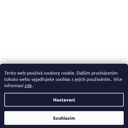
Tento web používá soubory cookie. Dalším procházením
tohoto webu vyjadřujete souhlas s jejich používáním.. Více
informací
zde
.
Nastavení
Vážení zákazníci, v případě, že hledáte konkrétní zboží a my jej
nemáme v našem e-shopu, neváhejte nás kontaktovat a my Vám
Souhlasím
pomůžeme s výběrem.