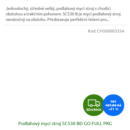
A
Jednoduchý, středně velký, podlahový mycí stroj s chodící
obsluhou a trakčním pohonem. SC530 B je mycí podlahový stroj
nenáročný na obsluhu. Představuje perfektní řešení pro...
Kód:
CM50000335A
Z
181
487,90 Kč
–31 %
ZDARMA
D
Podlahový mycí stroj SC530 BD GO FULL PKG
A