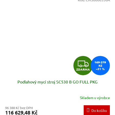
Z
169 279
Kč
–31 %
ZDARMA
D
Podlahový mycí stroj SC530 B GO FULL PKG
A
R
Skladem u výrobce
M
96 388 Kč bez DPH
Do košíku
116 629,48 Kč