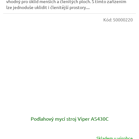
vhodný pro úklid menších a členitých ploch. S tímto zařízením
lze jednoduše uklidit i členitější prostory....
Kód:
50000220
Podlahový mycí stroj Viper AS430C
Skladem u výrobce