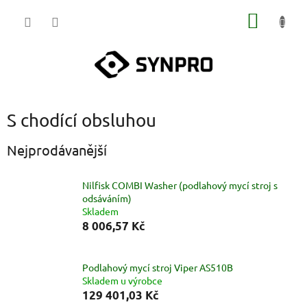
Přejít
NÁKUP
na
obsah
KOŠÍK
S chodící obsluhou
Nejprodávanější
Nilfisk COMBI Washer (podlahový mycí stroj s
odsáváním)
Skladem
8 006,57 Kč
Podlahový mycí stroj Viper AS510B
Skladem u výrobce
129 401,03 Kč