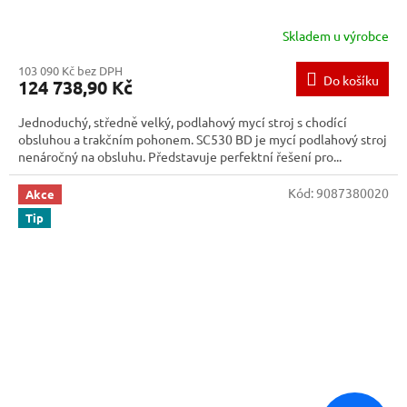
R
Skladem u výrobce
M
103 090 Kč bez DPH
Do košíku
124 738,90 Kč
A
Jednoduchý, středně velký, podlahový mycí stroj s chodící
obsluhou a trakčním pohonem. SC530 BD je mycí podlahový stroj
nenáročný na obsluhu. Představuje perfektní řešení pro...
Kód:
9087380020
Akce
Tip