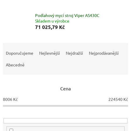
Podlahový mycí stroj Viper AS430C
Skladem u výrobce
71 025,79 Kč
Ř
a
Doporučujeme
Nejlevnější
Nejdražší
Nejprodávanější
z
e
Abecedně
n
í
p
Cena
r
o
8006
Kč
224540
Kč
d
u
k
t
ů