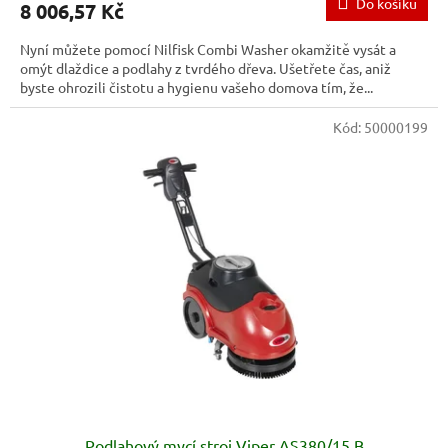
Do košíku
8 006,57 Kč
Nyní můžete pomocí Nilfisk Combi Washer okamžitě vysát a
omýt dlaždice a podlahy z tvrdého dřeva. Ušetřete čas, aniž
byste ohrozili čistotu a hygienu vašeho domova tím, že...
Kód:
50000199
Podlahový mycí stroj Viper AS380/15 B