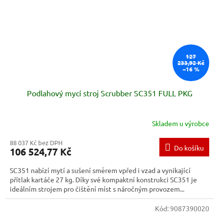
127
233,92 Kč
–16 %
Podlahový mycí stroj Scrubber SC351 FULL PKG
Skladem u výrobce
88 037 Kč bez DPH
Do košíku
106 524,77 Kč
SC351 nabízí mytí a sušení směrem vpřed i vzad a vynikající
přítlak kartáče 27 kg. Díky své kompaktní konstrukci SC351 je
ideálním strojem pro čištění míst s náročným provozem...
Kód:
9087390020