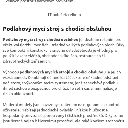
velkých prostor s náročným provozem.
17
položek celkem
O
v
l
Podlahový mycí stroj s chodící obsluhou
á
d
Podlahový mycí stroj s chodící obsluhou
je ideálním řešením pro
a
efektivní údržbu menších i středně velkých podlahových ploch. Díky
c
své kompaktní konstrukci a snadné ovladatelnosti je vhodný pro
í
použití v kancelářích, obchodech, školách, restauracích či
p
zdravotnických zařízeních.
r
v
Výhodou
podlahových mycích strojů s chodící obsluhou
je jejich
k
všestrannost. Kombinují účinné kartáče, které důkladně odstraní
y
nečistoty, s výkonným sacím systémem, jenž zanechává podlahu
v
ihned suchou a bezpečnou pro chůzi. To šetří čas a minimalizuje
ý
riziko uklouznutí.
p
i
Moderní modely jsou navrženy s ohledem na ergonomii a komfort
s
uživatele. Nabízejí jednoduché ovládání, nízkou hlučnost a
u
hospodárný provoz s úsporou vody i čisticích prostředků. Díky tomu
jsou šetrné nejen k životnímu prostředí, ale také k vašemu rozpočtu.