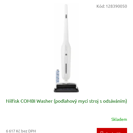
V
Kód:
128390050
ý
p
i
s
p
r
o
d
u
k
t
ů
Nilfisk COMBI Washer (podlahový mycí stroj s odsáváním)
Skladem
6 617 Kč bez DPH