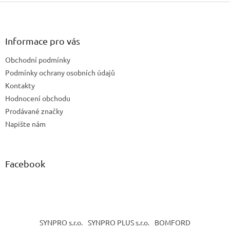
Z
á
p
a
Informace pro vás
t
Obchodní podmínky
í
Podmínky ochrany osobních údajů
Kontakty
Hodnocení obchodu
Prodávané značky
Napište nám
Facebook
SYNPRO s.r.o.
SYNPRO PLUS s.r.o.
BOMFORD