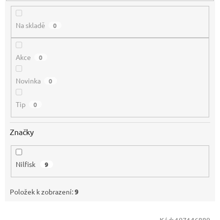
t
ů
Na skladě
0
Akce
0
Novinka
0
Tip
0
Značky
Nilfisk
9
Položek k zobrazení:
9
V
Kód:
107146880