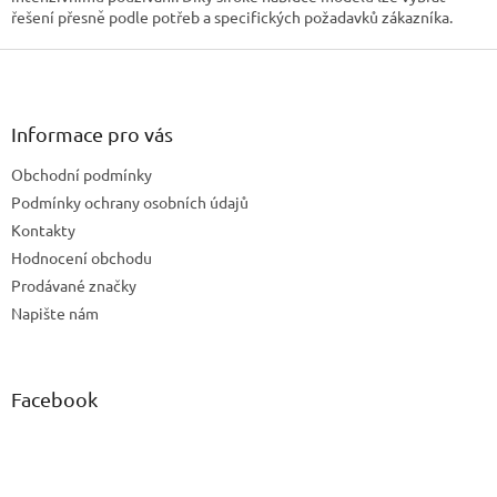
řešení přesně podle potřeb a specifických požadavků zákazníka.
Z
á
p
a
Informace pro vás
t
Obchodní podmínky
í
Podmínky ochrany osobních údajů
Kontakty
Hodnocení obchodu
Prodávané značky
Napište nám
Facebook