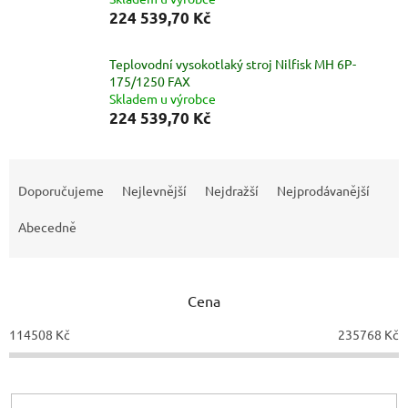
224 539,70 Kč
Teplovodní vysokotlaký stroj Nilfisk MH 6P-
175/1250 FAX
Skladem u výrobce
224 539,70 Kč
Ř
a
Doporučujeme
Nejlevnější
Nejdražší
Nejprodávanější
z
e
Abecedně
n
í
p
Cena
r
o
114508
Kč
235768
Kč
d
u
k