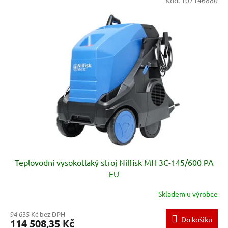
ý
p
i
s
p
r
o
d
u
k
t
ů
Teplovodní vysokotlaký stroj Nilfisk MH 3C-145/600 PA
EU
Skladem u výrobce
94 635 Kč bez DPH
Do košíku
114 508,35 Kč