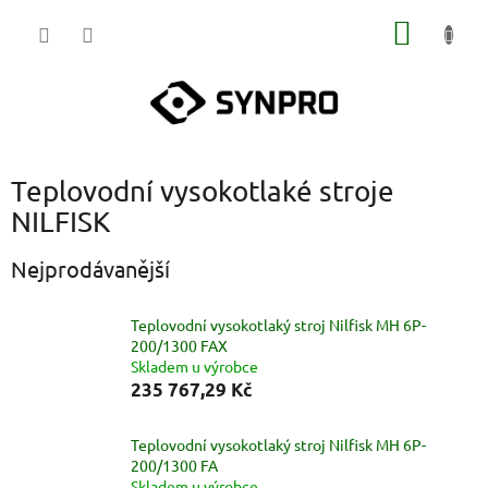
Přejít
NÁKUP
na
obsah
KOŠÍK
Teplovodní vysokotlaké stroje
NILFISK
Nejprodávanější
Teplovodní vysokotlaký stroj Nilfisk MH 6P-
200/1300 FAX
Skladem u výrobce
235 767,29 Kč
Teplovodní vysokotlaký stroj Nilfisk MH 6P-
200/1300 FA
Skladem u výrobce