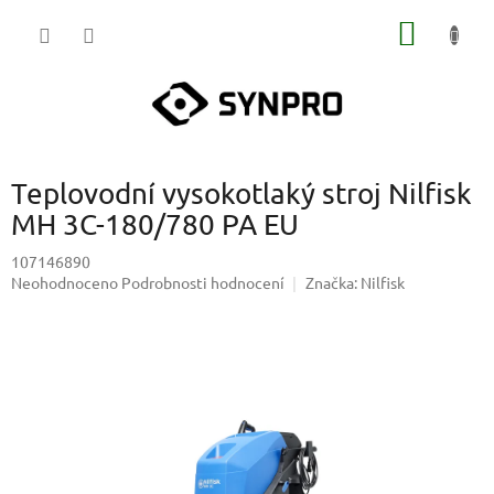
Přejít
NÁKUP
na
obsah
KOŠÍK
Teplovodní vysokotlaký stroj Nilfisk
MH 3C-180/780 PA EU
107146890
Průměrné
Neohodnoceno
Podrobnosti hodnocení
Značka:
Nilfisk
hodnocení
produktu
je
0,0
z
5
hvězdiček.