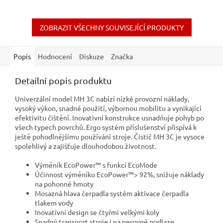
ZOBRAZIT VŠECHNY SOUVISEJÍCÍ PRODUKTY
Popis
Hodnocení
Diskuze
Značka
Detailní popis produktu
Univerzální model MH 3C nabízí nízké provozní náklady,
vysoký výkon, snadné použití, výbornou mobilitu a vynikající
efektivitu čištění. Inovativní konstrukce usnadňuje pohyb po
všech typech povrchů. Ergo systém příslušenství přispívá k
ještě pohodlnějšímu používání stroje. Čistič MH 3C je vysoce
spolehlivý a zajišťuje dlouhodobou životnost.
Výměník EcoPower™ s funkcí EcoMode
Účinnost výměníku EcoPower™> 92%, snižuje náklady
na pohonné hmoty
Mosazná hlava čerpadla systém aktivace čerpadla
tlakem vody
Inovativní design se čtyřmi velkými koly
Snadný transport stroje i na nerovné podlaze