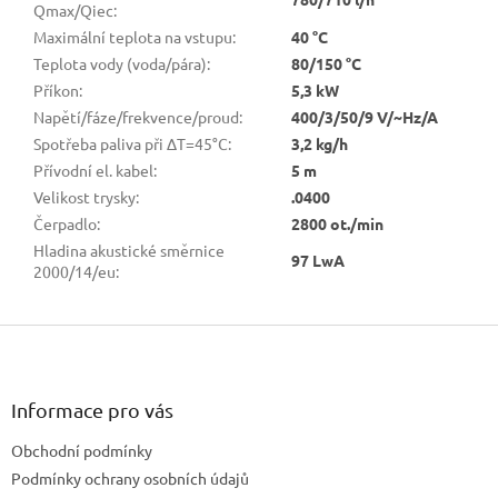
Qmax/Qiec
:
Maximální teplota na vstupu
:
40 °C
Teplota vody (voda/pára)
:
80/150 °C
Příkon
:
5,3 kW
Napětí/fáze/frekvence/proud
:
400/3/50/9 V/~Hz/A
Spotřeba paliva při ΔT=45°C
:
3,2 kg/h
Přívodní el. kabel
:
5 m
Velikost trysky
:
.0400
Čerpadlo
:
2800 ot./min
Hladina akustické směrnice
97 LwA
2000/14/eu
:
Z
á
p
a
Informace pro vás
t
Obchodní podmínky
í
Podmínky ochrany osobních údajů