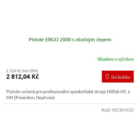
Pistole ERGO 2000 s otočným čepem
Skladem u výrobce
2 324 Kč bez DPH
2 812,04 Kč
Do košíku
Pistole určená pro profesionální vysokotlaké stroje Nilfisk MC a
MH (Poseidon, Neptune)
Kód:
105301632