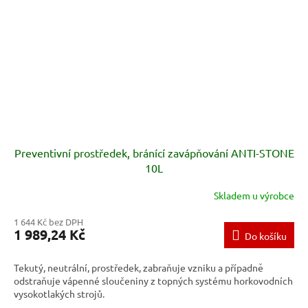
Preventivní prostředek, bránící zavápňování ANTI-STONE
10L
Skladem u výrobce
1 644 Kč bez DPH
1 989,24 Kč
Do košíku
Tekutý, neutrální, prostředek, zabraňuje vzniku a případně
odstraňuje vápenné sloučeniny z topných systému horkovodních
vysokotlakých strojů.