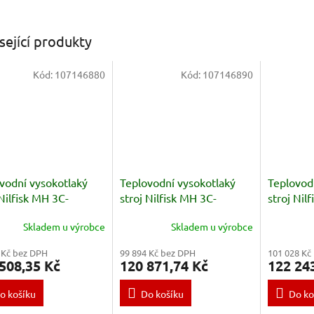
sející produkty
Kód:
107146880
Kód:
107146890
vodní vysokotlaký
Teplovodní vysokotlaký
Teplovod
 Nilfisk MH 3C-
stroj Nilfisk MH 3C-
stroj Nil
600 PA EU
180/780 PA EU
180/780
Skladem u výrobce
Skladem u výrobce
 Kč bez DPH
99 894 Kč bez DPH
101 028 Kč
508,35 Kč
120 871,74 Kč
122 24
o košíku
Do košíku
Do ko