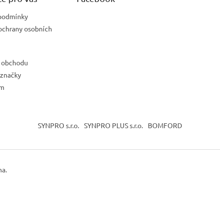
podmínky
ochrany osobních
 obchodu
 značky
ám
SYNPRO s.r.o.
SYNPRO PLUS s.r.o.
BOMFORD
na.