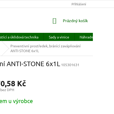
KONTAKTY
HODNOCENÍ OBCHODU
Přihlášení
PRODÁVANÉ ZNAČKY
NÁKUPNÍ
Prázdný košík
KOŠÍK
stící a úklidová technika
Sady a vinice
Náhradní díly
H
Preventivní prostředek, bránící zavápňování
ANTI-STONE 6x1L
vání ANTI-STONE 6x1L
105301631
70,58 Kč
 bez DPH
em u výrobce