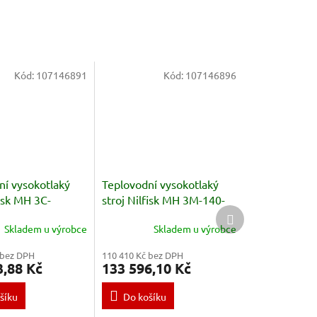
Kód:
107146891
Kód:
107146896
ní vysokotlaký
Teplovodní vysokotlaký
fisk MH 3C-
stroj Nilfisk MH 3M-140-
Další
 PAX EU
580 PAX EU
produkt
Skladem u výrobce
Skladem u výrobce
 bez DPH
110 410 Kč bez DPH
3,88 Kč
133 596,10 Kč
šíku
Do košíku