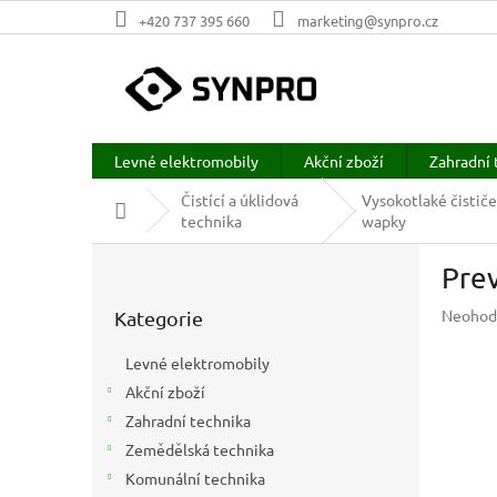
Přejít
+420 737 395 660
marketing@synpro.cz
na
obsah
Levné elektromobily
Akční zboží
Zahradní 
Čistící a úklidová
Vysokotlaké čističe
Domů
technika
wapky
P
Prev
o
Přeskočit
s
Průměr
Neohod
Kategorie
kategorie
t
hodnoc
r
produkt
Levné elektromobily
a
je
Akční zboží
n
0,0
z
Zahradní technika
n
5
í
Zemědělská technika
hvězdič
p
Komunální technika