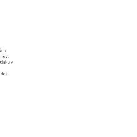
ých
hřev.
tlaku v
edek