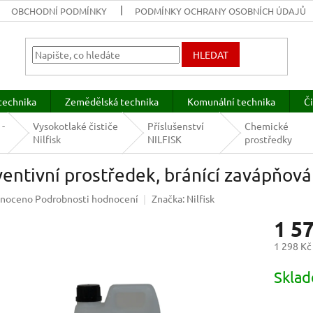
OBCHODNÍ PODMÍNKY
PODMÍNKY OCHRANY OSOBNÍCH ÚDAJŮ
HLEDAT
technika
Zemědělská technika
Komunální technika
Či
 -
Vysokotlaké čističe
Příslušenství
Chemické
Nilfisk
NILFISK
prostředky
entivní prostředek, bránící zavápňo
né
noceno
Podrobnosti hodnocení
Značka:
Nilfisk
ení
1 5
u
1 298 Kč
Měrná
Sklad
cena:
ek.