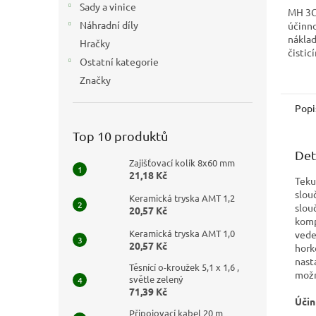
Sady a vinice
MH 3C
Náhradní díly
účinno
nákla
Hračky
čistic
Ostatní kategorie
Jedná 
čistič
Značky
čištění
Popi
Top 10 produktů
Det
Zajišťovací kolík 8x60 mm
21,18 Kč
Teku
slou
Keramická tryska AMT 1,2
slou
20,57 Kč
komp
Keramická tryska AMT 1,0
vede
20,57 Kč
hork
nast
Těsnící o-kroužek 5,1 x 1,6 ,
možn
světle zelený
71,39 Kč
Účin
Připojovací kabel 20 m