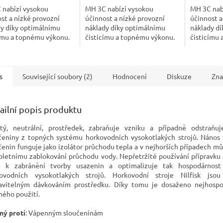
 nabízí vysokou
MH 3C nabízí vysokou
MH 3C nab
st a nízké provozní
účinnost a nízké provozní
účinnost a
dy díky optimálnímu
náklady díky optimálnímu
náklady d
ímu a topnému výkonu.
čisticímu a topnému výkonu.
čisticímu
se o ideální horkovodní
Jedná se o ideální horkovodní
Jedná se o
 pro běžné nenáročné
čistič pro běžné nenáročné
čistič pro
 v...
čištění v...
čištění v...
s
Související soubory (2)
Hodnocení
Diskuze
Zna
ailní popis produktu
tý, neutrální, prostředek, zabraňuje vzniku a případně odstraňu
čeniny z topných systému horkovodních vysokotlakých strojů. Nános
čenin funguje jako izolátor průchodu tepla a v nejhorších případech mů
letnímu zablokování průchodu vody. Nepřetržité používání přípravku
 k zabránění tvorby usazenin a optimalizuje tak hospodárnost
ovodních vysokotlakých strojů. Horkovodní stroje Nilfisk jso
avitelným dávkováním prostředku. Díky tomu je dosaženo nejhospo
ého použití.
ný proti
: Vápenným sloučeninám