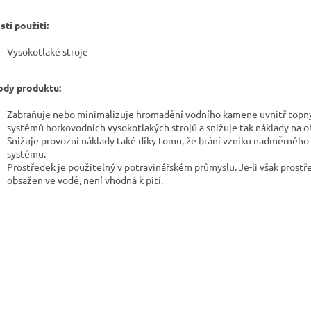
sti použití:
Vysokotlaké stroje
dy produktu:
Zabraňuje nebo minimalizuje hromadění vodního kamene uvnitř topn
systémů horkovodních vysokotlakých strojů a snižuje tak náklady na o
Snižuje provozní náklady také díky tomu, že brání vzniku nadměrného 
systému.
Prostředek je použitelný v potravinářském průmyslu. Je-li však prostř
obsažen ve vodě, není vhodná k pití.