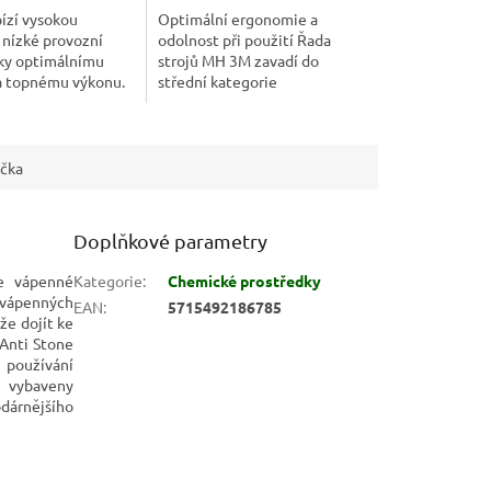
ízí vysokou
Optimální ergonomie a
 nízké provozní
odolnost při použití Řada
íky optimálnímu
strojů MH 3M zavadí do
 a topnému výkonu.
střední kategorie
 ideální horkovodní
horkovodních strojů novinky,
 běžné nenáročné
které zvyšují produktivitu a
zlepšují ergonomii. Stroje...
čka
Doplňkové parametry
je vápenné
Kategorie
:
Chemické prostředky
 vápenných
EAN
:
5715492186785
že dojít ke
 Anti Stone
 používání
u vybaveny
dárnějšího