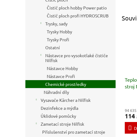
Čistič ploch hobby Power patio
Čistič ploch profi HYDROSCRUB
Souvi
Trysky, sady
Trysky Hobby
Trysky Profi
Ostatní
Nástavce pro vysokotlaké čističe
Nilfisk
Nástavce Hobby
Nástavce Profi
Teplo
Chemické prostředky
stroj
Náhradní díly
145/
Vysavače Kärcher a Nilfisk
Dezinfekce a mýdla
94 635
114 
Úklidové pomůcky
Zametací stroje Nilfisk
D
Příslušenství pro zametací stroje