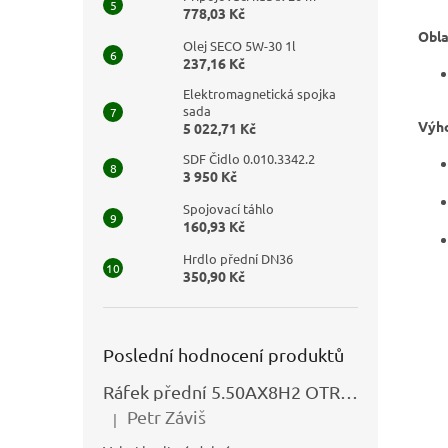
778,03 Kč
Obla
Olej SECO 5W-30 1l
237,16 Kč
Elektromagnetická spojka
sada
Výho
5 022,71 Kč
SDF Čidlo 0.010.3342.2
3 950 Kč
Spojovací táhlo
160,93 Kč
Hrdlo přední DN36
350,90 Kč
Poslední hodnocení produktů
Ráfek přední 5.50AX8H2 OTRSK21.06 - N325111027
Petr Záviš
|
Hodnocení produktu je 5 z 5 hvězdiček.