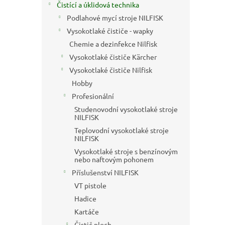
a
Čistící a úklidová technika
n
Podlahové mycí stroje NILFISK
e
Vysokotlaké čističe - wapky
l
Chemie a dezinfekce Nilfisk
Vysokotlaké čističe Kärcher
Vysokotlaké čističe Nilfisk
Hobby
Profesionální
Studenovodní vysokotlaké stroje
NILFISK
Teplovodní vysokotlaké stroje
NILFISK
Vysokotlaké stroje s benzínovým
nebo naftovým pohonem
Příslušenství NILFISK
VT pistole
Hadice
Kartáče
Čistič ploch