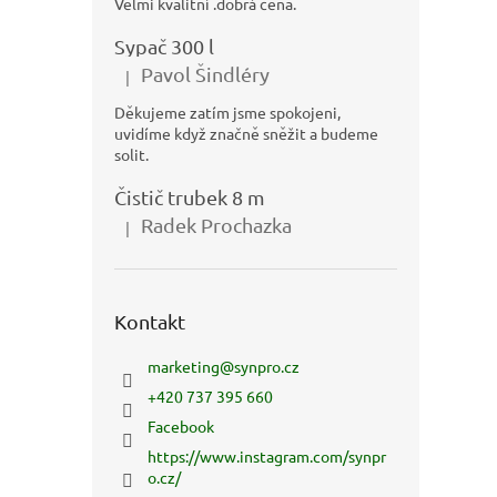
Velmi kvalitní .dobrá cena.
Sypač 300 l
Pavol Šindléry
|
Hodnocení produktu je 5 z 5 hvězdiček.
Děkujeme zatím jsme spokojeni,
uvidíme když značně sněžit a budeme
solit.
Čistič trubek 8 m
Radek Prochazka
|
Hodnocení produktu je 5 z 5 hvězdiček.
Kontakt
marketing
@
synpro.cz
+420 737 395 660
Facebook
https://www.instagram.com/synpr
o.cz/