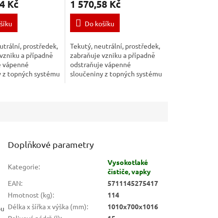
4 Kč
1 570,58 Kč
šíku
Do košíku
utrální, prostředek,
Tekutý, neutrální, prostředek,
vzniku a případně
zabraňuje vzniku a případně
e vápenné
odstraňuje vápenné
y z topných systému
sloučeniny z topných systému
ích vysokotlakých
horkovodních vysokotlakých
strojů.
Doplňkové parametry
Vysokotlaké
Kategorie
:
čističe, vapky
EAN
:
5711145275417
Hmotnost (kg)
:
114
Délka x šířka x výška (mm)
:
1010x700x1016
ou
Palivová nádrž (l)
:
15