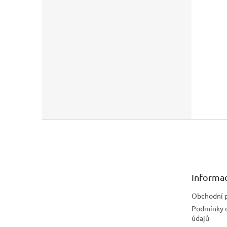
Z
á
p
a
t
Informac
í
Obchodní 
Podmínky 
údajů