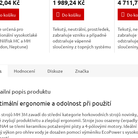
2,04 Kč
1 989,24 Kč
4 711,7
o košíku
Do košíku
Do ko
e určená pro
Tekutý, neutrální, prostředek,
Tekutý, ne
ionální vysokotlaké
zabraňuje vzniku a případně
zabraňuje 
 Nilfisk MC a MH
odstraňuje vápenné
odstraňuj
idon, Neptune)
sloučeniny z topných systému
sloučenin
horkovodních vysokotlakých
horkovodn
strojů.
strojů.
s
Hodnocení
Diskuze
Značka
ailní popis produktu
imální ergonomie a odolnost při použití
 strojů MH 3M zavadí do střední kategorie horkovodních strojů novinky,
é zvyšují produktivitu a zlepšují ergonomii. Stroje jsou osazeny čerpadly
 NA4 se třemi keramikou potaženými písty a 4-pólovými motory. Ideální
ý výkon pro ohřev vody je dosažen pomocí výměníku EcoPower s vysok
ností.