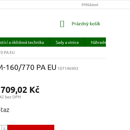
KONTAKTY
HODNOCENÍ OBCHODU
Přihlášení
PRODÁVANÉ ZNAČKY
NÁKUPNÍ
Prázdný košík
KOŠÍK
stící a úklidová technika
Sady a vinice
Náhradní díly
H
70 PA EU
3M-160/770 PA EU
107146903
 709,02 Kč
 Kč bez DPH
taz