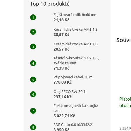
Top 10 produktů
Zajišťovací kolík 8x60 mm
21,18 Kč
Keramická tryska AMT 1,2
20,57 Kč
Souvi
Keramická tryska AMT 1,0
20,57 Kč
Těsnící o-kroužek 5,1 x 1,6 ,
světle zelený
71,39 Kč
Připojovací kabel 20 m
778,03 Kč
Olej SECO 5W-30 1l
237,16 Kč
Pisto
otoč
Elektromagnetická spojka
sada
5 022,71 Kč
SDF Čidlo 0.010.3342.2
2 324 
3 950 Kč