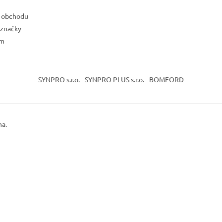
 obchodu
 značky
ám
SYNPRO s.r.o.
SYNPRO PLUS s.r.o.
BOMFORD
na.