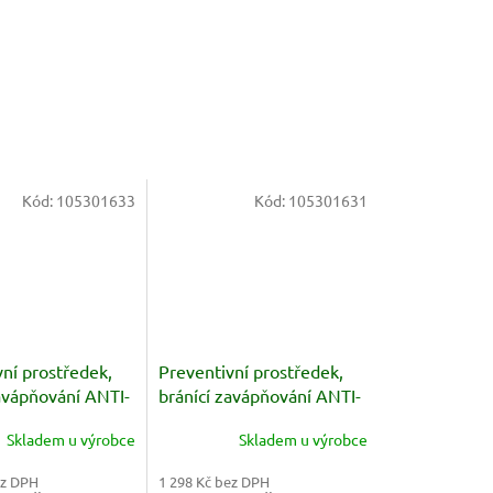
Kód:
105301633
Kód:
105301631
ní prostředek,
Preventivní prostředek,
avápňování ANTI-
bránící zavápňování ANTI-
5L
STONE 6x1L
Skladem u výrobce
Skladem u výrobce
ez DPH
1 298 Kč bez DPH