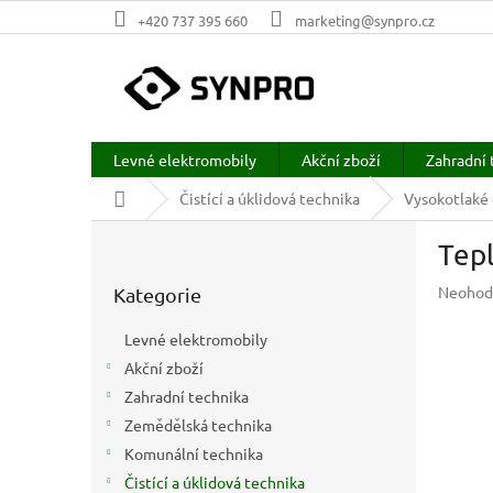
Přejít
+420 737 395 660
marketing@synpro.cz
na
obsah
Levné elektromobily
Akční zboží
Zahradní 
Domů
Čistící a úklidová technika
Vysokotlaké 
P
Tepl
o
Přeskočit
s
Průměr
Neohod
Kategorie
kategorie
t
hodnoc
r
produkt
Levné elektromobily
a
je
Akční zboží
n
0,0
z
Zahradní technika
n
5
í
Zemědělská technika
hvězdič
p
Komunální technika
a
Čistící a úklidová technika