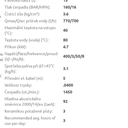
Tlak čerpadla (BAR/MPA)
:
160/16
Čisticí síla (kg/cm²)
:
3.6
h
Qmax/Qiec průtok vody (l/h)
:
770/700
Maximální teplota na vstupu
40
(°C)
:
Teplota vody (voda) (°C)
:
80
Příkon (kW)
:
4.7
Napětí/fáze/frekvence/proud
ím
400/3/50/8
(V/~/Hz/A)
:
ní
Spotřeba paliva při ΔT=45°C
3.1
(kg/h)
:
í
Přívodní el. kabel (m)
:
5
Velikost trysky
:
.0400
Čerpadlo (ot./min.)
:
1450
Hladina akustického
92
směrnice 2000/14/eu (LwA)
:
Keramikou potažené písty
:
3
Recommended avg. hours of
3
use per day
: