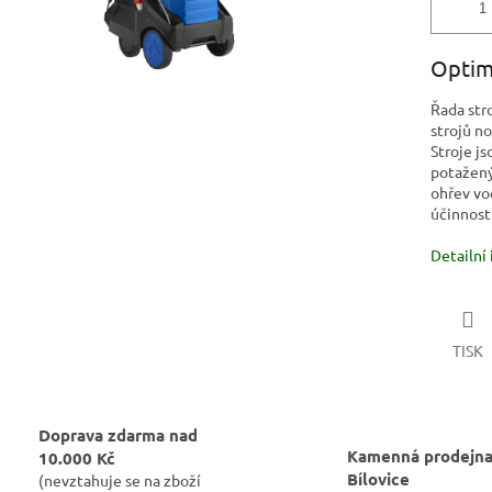
Optimá
Řada str
strojů no
Stroje j
potažený
ohřev vo
účinností
Detailní
TISK
Doprava zdarma nad
Kamenná prodejna
10.000 Kč
Bílovice
(nevztahuje se na zboží