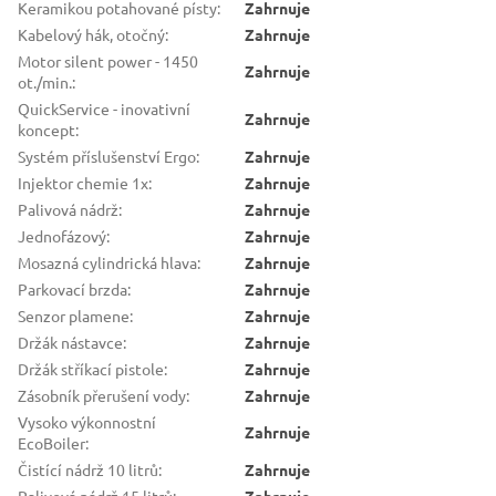
Keramikou potahované písty
:
Zahrnuje
Kabelový hák, otočný
:
Zahrnuje
Motor silent power - 1450
Zahrnuje
ot./min.
:
QuickService - inovativní
Zahrnuje
koncept
:
Systém příslušenství Ergo
:
Zahrnuje
Injektor chemie 1x
:
Zahrnuje
Palivová nádrž
:
Zahrnuje
Jednofázový
:
Zahrnuje
Mosazná cylindrická hlava
:
Zahrnuje
Parkovací brzda
:
Zahrnuje
Senzor plamene
:
Zahrnuje
Držák nástavce
:
Zahrnuje
Držák stříkací pistole
:
Zahrnuje
Zásobník přerušení vody
:
Zahrnuje
Vysoko výkonnostní
Zahrnuje
EcoBoiler
:
Čistící nádrž 10 litrů
:
Zahrnuje
Palivová nádrž 15 litrů
:
Zahrnuje