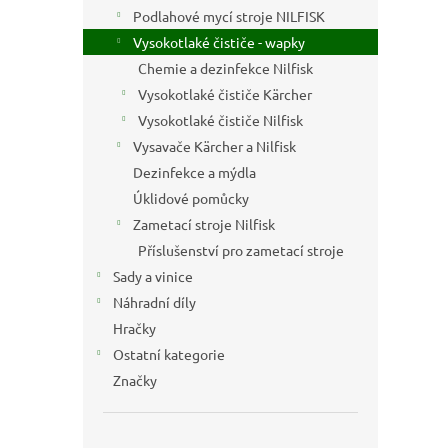
n
Podlahové mycí stroje NILFISK
e
Vysokotlaké čističe - wapky
l
Chemie a dezinfekce Nilfisk
Vysokotlaké čističe Kärcher
Vysokotlaké čističe Nilfisk
Vysavače Kärcher a Nilfisk
Dezinfekce a mýdla
Úklidové pomůcky
Zametací stroje Nilfisk
Příslušenství pro zametací stroje
Sady a vinice
Náhradní díly
Hračky
Ostatní kategorie
Značky