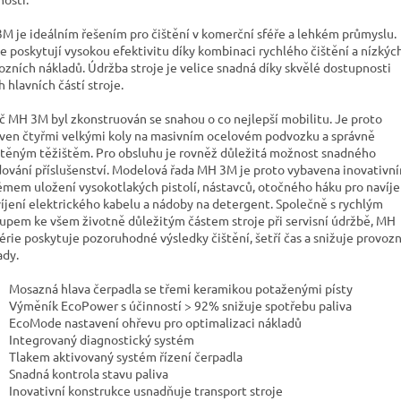
M je ideálním řešením pro čištění v komerční sféře a lehkém průmyslu.
je poskytují vysokou efektivitu díky kombinaci rychlého čištění a nízkýc
ozních nákladů. Údržba stroje je velice snadná díky skvělé dostupnosti
 hlavních částí stroje.
ič MH 3M byl zkonstruován se snahou o co nejlepší mobilitu. Je proto
ven čtyřmi velkými koly na masivním ocelovém podvozku a správně
těným těžištěm. Pro obsluhu je rovněž důležitá možnost snadného
dování příslušenství. Modelová řada MH 3M je proto vybavena inovativn
émem uložení vysokotlakých pistolí, nástavců, otočného háku pro navíje
víjení elektrického kabelu a nádoby na detergent. Společně s rychlým
tupem ke všem životně důležitým částem stroje při servisní údržbě, MH
érie poskytuje pozoruhodné výsledky čištění, šetří čas a snižuje provozn
ady.
Mosazná hlava čerpadla se třemi keramikou potaženými písty
Výměník EcoPower s účinností > 92% snižuje spotřebu paliva
EcoMode nastavení ohřevu pro optimalizaci nákladů
Integrovaný diagnostický systém
Tlakem aktivovaný systém řízení čerpadla
Snadná kontrola stavu paliva
Inovativní konstrukce usnadňuje transport stroje