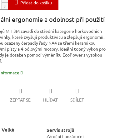
Přidat do košíku
lní ergonomie a odolnost při použití
ojů MH 3M zavadí do střední kategorie horkovodních
vinky, které zvyšují produktivitu a zlepšují ergonomii.
sou osazeny čerpadly řady NA4 se třemi keramikou
mi písty a 4-pólovými motory. Ideální topný výkon pro
dy je dosažen pomocí výměníku EcoPower s vysokou
.
 informace
ZEPTAT SE
HLÍDAT
SDÍLET
 Velké
Servis strojů
Záruční i pozáruční