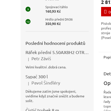
2 81
Spojovací táhlo
160,93 Kč
D
Hrdlo přední DN36
Pistol
350,90 Kč
profes
stroje
(Pose
Poslední hodnocení produktů
Ráfek přední 5.50AX8H2 OTRSK21.06 - N325111027
Popi
Petr Záviš
|
Hodnocení produktu je 5 z 5 hvězdiček.
Velmi kvalitní .dobrá cena.
Det
Sypač 300 l
Opt
Pavol Šindléry
|
Hodnocení produktu je 5 z 5 hvězdiček.
Děkujeme zatím jsme spokojeni,
Řada
uvidíme když značně sněžit a budeme
kter
solit.
řady
topn
Čistič trubek 8 m
účin