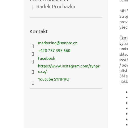
Radek Prochazka
|
Hodnocení produktu je 5 z 5 hvězdiček.
MH 3
Stro
prov
všech
Kontakt
Čist
marketing
@
synpro.cz
vyba
umís
+420 737 395 660
skla
Facebook
syst
/ od
https://www.instagram.com/synpr
přís
o.cz/
3M s
Youtube SYNPRO
nákl