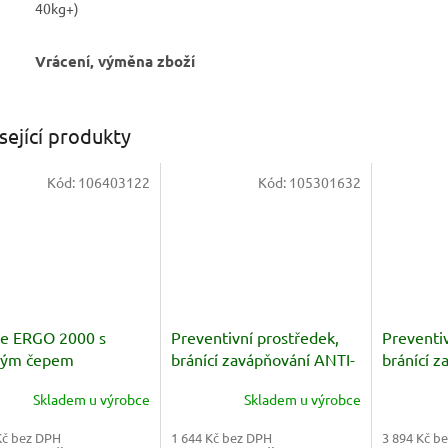
40kg+)
Vrácení, výměna zboží
sející produkty
Kód:
106403122
Kód:
105301632
le ERGO 2000 s
Preventivní prostředek,
Preventiv
ným čepem
bránící zavápňování ANTI-
bránící z
STONE 10L
STONE 2
Skladem u výrobce
Skladem u výrobce
Kč bez DPH
1 644 Kč bez DPH
3 894 Kč b