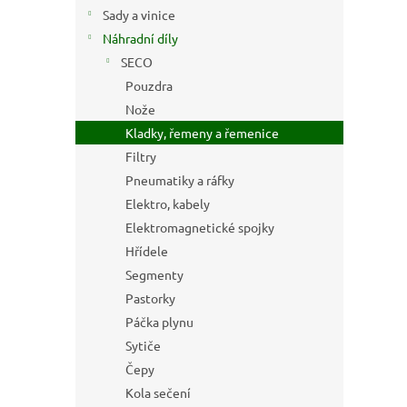
n
Sady a vinice
e
Náhradní díly
l
SECO
Pouzdra
Nože
Kladky, řemeny a řemenice
Filtry
Pneumatiky a ráfky
Elektro, kabely
Elektromagnetické spojky
Hřídele
Segmenty
Pastorky
Páčka plynu
Sytiče
Čepy
Kola sečení