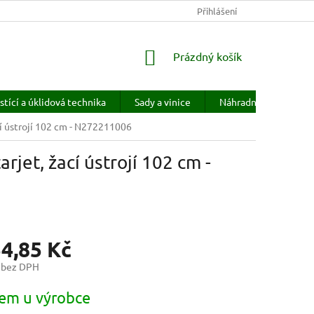
KONTAKTY
HODNOCENÍ OBCHODU
Přihlášení
PRODÁVANÉ ZNAČKY
NÁKUPNÍ
Prázdný košík
KOŠÍK
stící a úklidová technika
Sady a vinice
Náhradní díly
H
í ústrojí 102 cm - N272211006
et, žací ústrojí 102 cm -
54,85 Kč
 bez DPH
em u výrobce