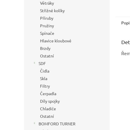
Větráky
Střižné kolíky
Příruby
Popi
Pružiny
Spínače
Hlavice kloubové
Det
Brzdy
Řem
Ostatní
SDF
Čidla
Skla
Filtry
Čerpadla
Díly spojky
Chladiče
Ostatní
BOMFORD TURNER