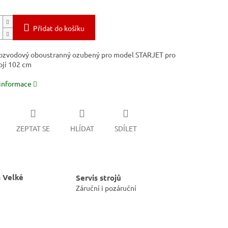
Přidat do košíku
zvodový oboustranný ozubený pro model STARJET pro
ojí 102 cm
 informace
ZEPTAT SE
HLÍDAT
SDÍLET
 Velké
Servis strojů
Záruční i pozáruční