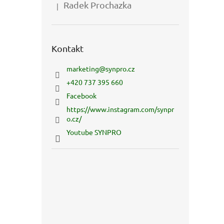
Radek Prochazka
|
Hodnocení produktu je 5 z 5 hvězdiček.
Kontakt
marketing
@
synpro.cz
+420 737 395 660
Facebook
https://www.instagram.com/synpr
o.cz/
Youtube SYNPRO