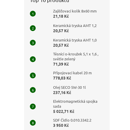
Zajišťovací kolík 8x60 mm
21,18 Kč
Keramická tryska AMT 1,2
20,57 Kč
Keramická tryska AMT 1,0
20,57 Kč
Těsnící o-kroužek 5,1 x 1,6 ,
světle zelený
71,39 Kč
Připojovací kabel 20 m
778,03 Kč
Olej SECO 5W-30 1l
237,16 Kč
Elektromagnetická spojka
sada
5 022,71 Kč
SDF Čidlo 0.010.3342.2
3 950 Kč