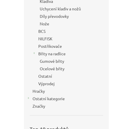
Kladiva
Uchycení kladiv a nožů
Díly převodovky
Nože
BCS
NILFISK
Postřikovače
Břity na radlice
Gumové břity
Ocelové břity
Ostatní
Výprodej
Hračky
Ostatní kategorie
Značky
Top 10 produktů