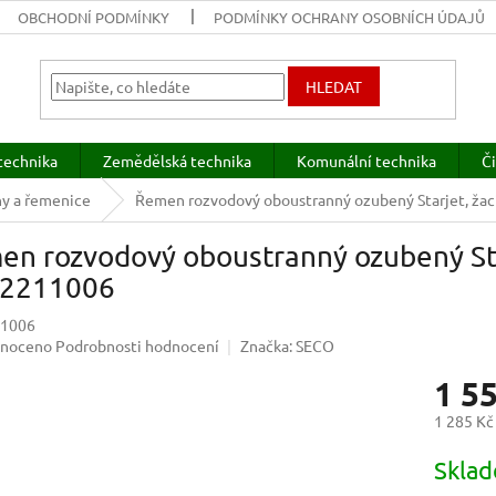
OBCHODNÍ PODMÍNKY
PODMÍNKY OCHRANY OSOBNÍCH ÚDAJŮ
HLEDAT
technika
Zemědělská technika
Komunální technika
Či
ny a řemenice
Řemen rozvodový oboustranný ozubený Starjet, žac
n rozvodový oboustranný ozubený Starj
2211006
1006
né
noceno
Podrobnosti hodnocení
Značka:
SECO
ení
1 5
u
1 285 Kč
Měrná
Sklad
cena:
ek.