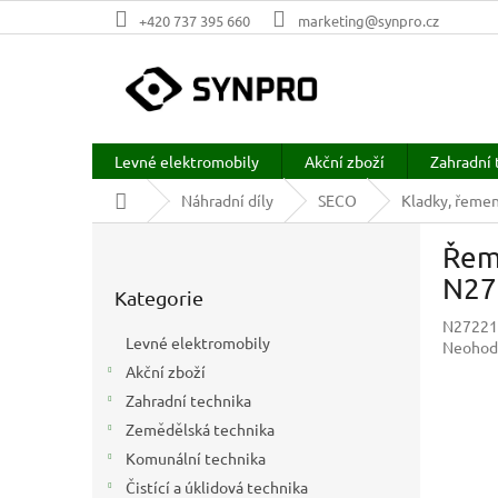
Přejít
+420 737 395 660
marketing@synpro.cz
na
obsah
Levné elektromobily
Akční zboží
Zahradní 
Domů
Náhradní díly
SECO
Kladky, řeme
P
Řeme
o
Přeskočit
s
N27
Kategorie
kategorie
t
N27221
r
Levné elektromobily
Průměr
Neohod
a
hodnoc
Akční zboží
n
produkt
Zahradní technika
n
je
í
Zemědělská technika
0,0
p
z
Komunální technika
5
a
Čistící a úklidová technika
hvězdič