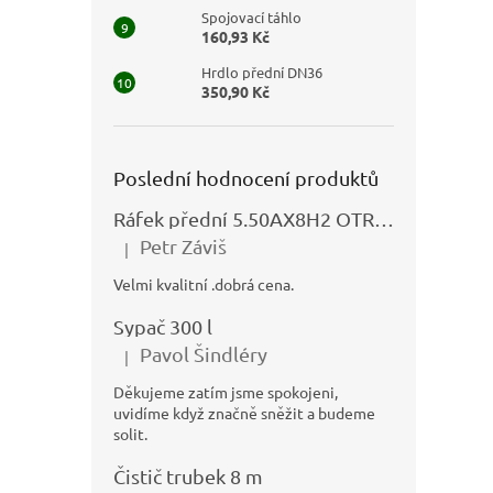
Spojovací táhlo
160,93 Kč
Hrdlo přední DN36
350,90 Kč
Poslední hodnocení produktů
Ráfek přední 5.50AX8H2 OTRSK21.06 - N325111027
Petr Záviš
|
Hodnocení produktu je 5 z 5 hvězdiček.
Velmi kvalitní .dobrá cena.
Sypač 300 l
Pavol Šindléry
|
Hodnocení produktu je 5 z 5 hvězdiček.
Děkujeme zatím jsme spokojeni,
uvidíme když značně sněžit a budeme
solit.
Čistič trubek 8 m