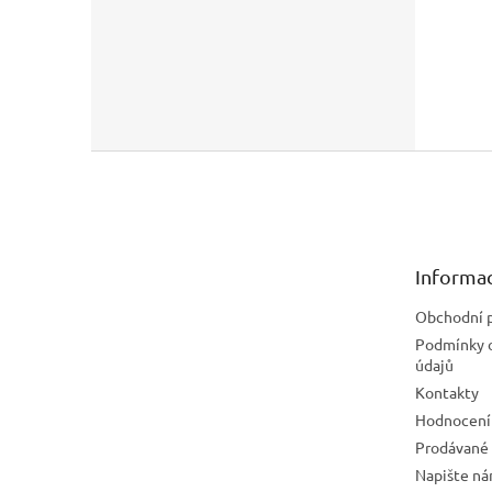
Z
á
p
a
t
Informac
í
Obchodní 
Podmínky 
údajů
Kontakty
Hodnocení
Prodávané
Napište n