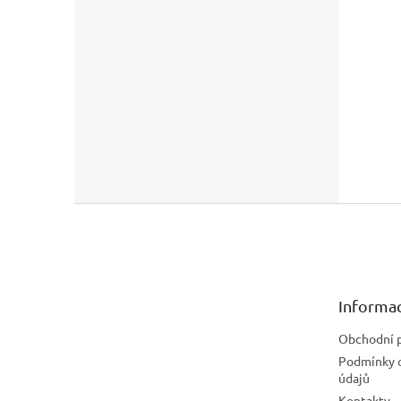
Z
á
p
a
t
Informac
í
Obchodní 
Podmínky 
údajů
Kontakty