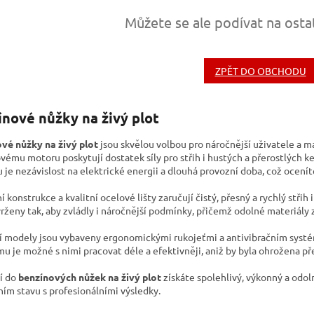
Můžete se ale podívat na osta
ZPĚT DO OBCHODU
nové nůžky na živý plot
vé nůžky na živý plot
jsou skvělou volbou pro náročnější uživatele a 
ému motoru poskytují dostatek síly pro střih i hustých a přerostlých ke
je nezávislost na elektrické energii a dlouhá provozní doba, což oceníte
 konstrukce a kvalitní ocelové lišty zaručují čistý, přesný a rychlý střih
rženy tak, aby zvládly i náročnější podmínky, přičemž odolné materiály z
 modely jsou vybaveny ergonomickými rukojeťmi a antivibračním systéme
u je možné s nimi pracovat déle a efektivněji, aniž by byla ohrožena př
cí do
benzínových nůžek na živý plot
získáte spolehlivý, výkonný a odol
ním stavu s profesionálními výsledky.