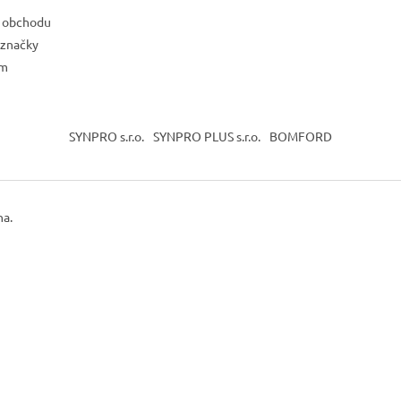
 obchodu
 značky
ám
SYNPRO s.r.o.
SYNPRO PLUS s.r.o.
BOMFORD
na.