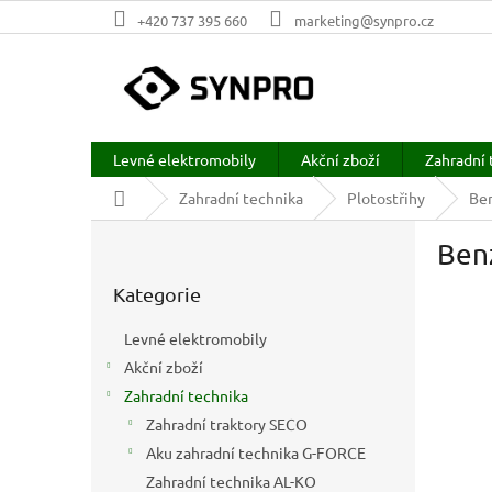
Přejít
+420 737 395 660
marketing@synpro.cz
na
obsah
Levné elektromobily
Akční zboží
Zahradní 
Domů
Zahradní technika
Plotostřihy
Be
P
Benz
o
Přeskočit
s
Kategorie
kategorie
t
r
Levné elektromobily
a
Akční zboží
n
Zahradní technika
n
í
Zahradní traktory SECO
p
Aku zahradní technika G-FORCE
a
Zahradní technika AL-KO