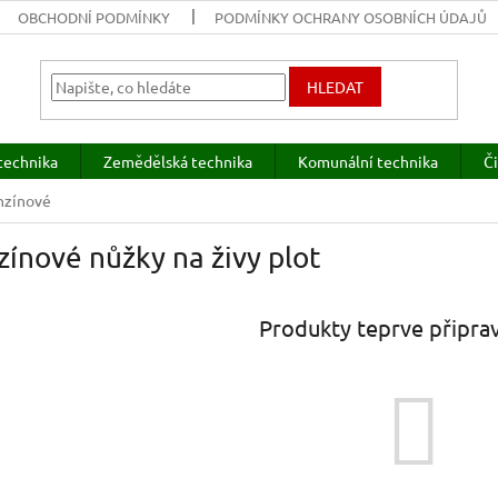
OBCHODNÍ PODMÍNKY
PODMÍNKY OCHRANY OSOBNÍCH ÚDAJŮ
HLEDAT
technika
Zemědělská technika
Komunální technika
Či
nzínové
ínové nůžky na živy plot
Produkty teprve připra