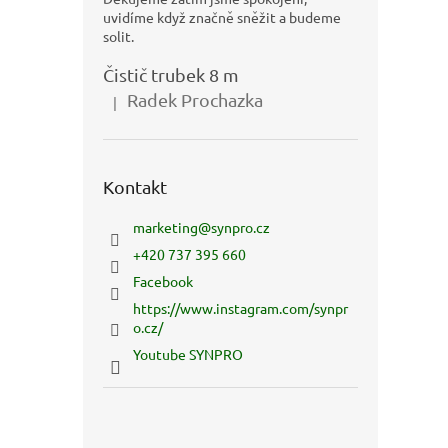
uvidíme když značně sněžit a budeme
solit.
Čistič trubek 8 m
Radek Prochazka
|
Hodnocení produktu je 5 z 5 hvězdiček.
Kontakt
marketing
@
synpro.cz
+420 737 395 660
Facebook
https://www.instagram.com/synpr
o.cz/
Youtube SYNPRO