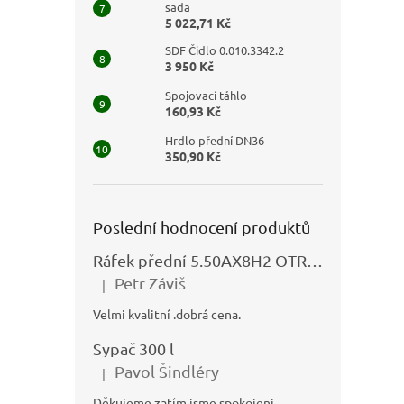
sada
5 022,71 Kč
SDF Čidlo 0.010.3342.2
3 950 Kč
Spojovací táhlo
160,93 Kč
Hrdlo přední DN36
350,90 Kč
Poslední hodnocení produktů
Ráfek přední 5.50AX8H2 OTRSK21.06 - N325111027
Petr Záviš
|
Hodnocení produktu je 5 z 5 hvězdiček.
Velmi kvalitní .dobrá cena.
Sypač 300 l
Pavol Šindléry
|
Hodnocení produktu je 5 z 5 hvězdiček.
Děkujeme zatím jsme spokojeni,