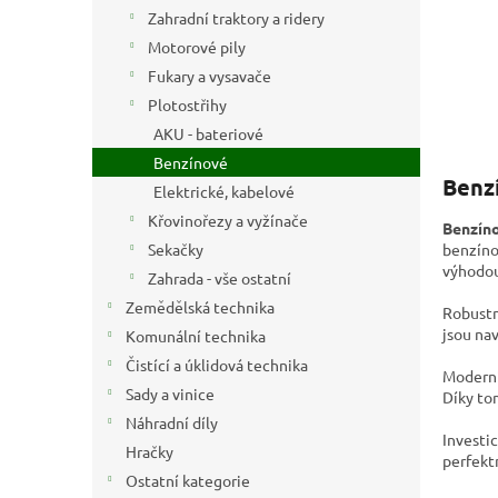
n
Zahradní traktory a ridery
e
Motorové pily
l
Fukary a vysavače
Plotostřihy
AKU - bateriové
Benzínové
Benzí
Elektrické, kabelové
Křovinořezy a vyžínače
Benzíno
Sekačky
benzínov
výhodou 
Zahrada - vše ostatní
Zemědělská technika
Robustní
jsou nav
Komunální technika
Čistící a úklidová technika
Moderní
Sady a vinice
Díky tom
Náhradní díly
Investi
Hračky
perfekt
Ostatní kategorie