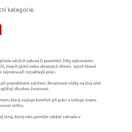
tní kategorie.
majitele větších zahrad či pozemků. Díky výkonnému
řů, živých plotů nebo okrasných dřevin. Jejich hlavní
 zejména při rozsáhlejší práci.
 i při pravidelném zatížení. Benzínové nůžky na živý plot
ajišťují dlouhou životnost.
m, který zvyšuje komfort při práci a snižuje únavu.
esnost střihu.
ný stroj, který vám pomůže udržet zahradu v