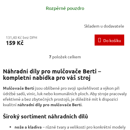
Rozpěrné pouzdro
Skladem u dodavatele
131,40 Kč bez DPH
Do košíku
159 Kč
7
položek celkem
O
v
l
Náhradní díly pro mulčovače Berti –
á
kompletní nabídka pro váš stroj
d
a
Mulčovače
Berti
jsou oblíbené pro svoji spolehlivost a výkon při
c
údržbě sadů, vinic, luk nebo komunálních ploch. Aby stroje pracovaly
í
efektivně a bez zbytečných prostojů, je důležité mít k dispozici
p
kvalitní
náhradní díly pro mulčovače Berti
.
r
v
Široký sortiment náhradních dílů
k
y
nože a kladiva
– různé tvary a velikosti pro konkrétní modely