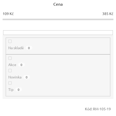
p
Cena
r
o
109
Kč
385
Kč
d
u
k
t
ů
Na skladě
0
Akce
0
Novinka
0
Tip
0
V
Kód:
RM-105-19
ý