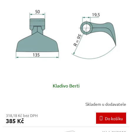
p
i
s
p
r
o
d
u
k
t
ů
Kladivo Berti
Skladem u dodavatele
318,18 Kč bez DPH
Do košíku
385 Kč