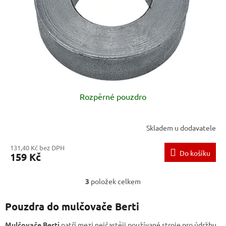
Rozpěrné pouzdro
Skladem u dodavatele
131,40 Kč bez DPH
Do košíku
159 Kč
3
položek celkem
O
v
l
Pouzdra do mulčovače Berti
á
d
Mulčovače
Berti
patří mezi nejčastěji používané stroje pro údržbu