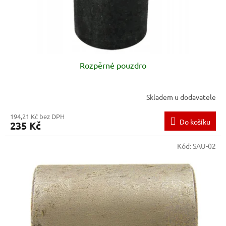
k
t
ů
Rozpěrné pouzdro
Skladem u dodavatele
194,21 Kč bez DPH
Do košíku
235 Kč
Kód:
SAU-02