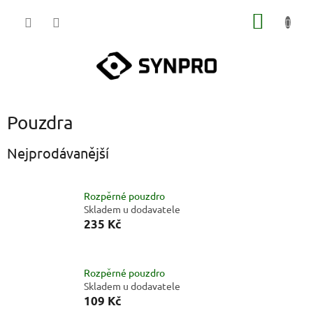
Přejít
NÁKUP
na
obsah
KOŠÍK
Pouzdra
Nejprodávanější
Rozpěrné pouzdro
Skladem u dodavatele
235 Kč
Rozpěrné pouzdro
Skladem u dodavatele
109 Kč