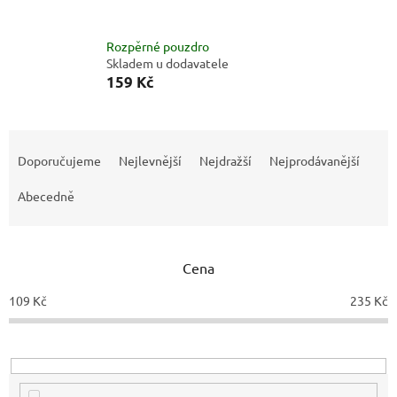
Rozpěrné pouzdro
Skladem u dodavatele
159 Kč
Ř
a
Doporučujeme
Nejlevnější
Nejdražší
Nejprodávanější
z
e
Abecedně
n
í
p
Cena
r
o
109
Kč
235
Kč
d
u
k
t
ů