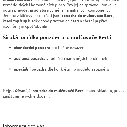
a
zemědělských i komunálních ploch. Pro jejich správnou funkci je
c
nutná pravidelná údržba a výměna namáhaných komponentů.
í
Jednou z klíčových součástí jsou
pouzdra do mulčovače Berti
,
p
která zajišťují hladký chod pracovních částí a chrání je před
r
nadměrným opotřebením.
v
k
Široká nabídka pouzder pro mulčovače Berti
y
v
standardní pouzdra
pro běžné nasazení
ý
p
zesílená pouzdra
vhodná do náročnějších podmínek
i
s
speciální pouzdra
dle konkrétního modelu a rozměru
u
Nejpoužívanější
pouzdra do mulčovačů Berti
máme skladem, proto
zajišťujeme rychlé dodání.
Z
á
p
a
Informace pro vás