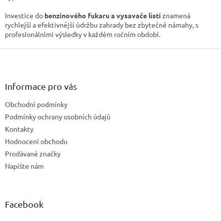
Investice do
benzínového fukaru a vysavače listí
znamená
rychlejší a efektivnější údržbu zahrady bez zbytečné námahy, s
profesionálními výsledky v každém ročním období.
Z
á
p
a
Informace pro vás
t
Obchodní podmínky
í
Podmínky ochrany osobních údajů
Kontakty
Hodnocení obchodu
Prodávané značky
Napište nám
Facebook