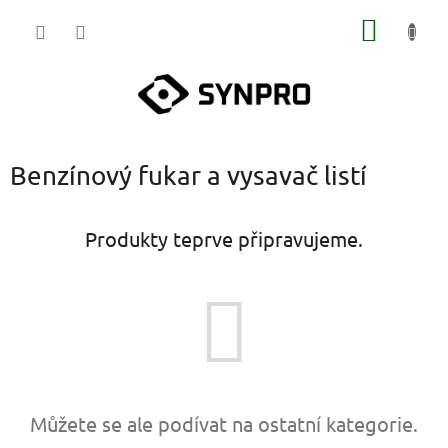
Přejít
NÁKUP
na
obsah
KOŠÍK
Benzínový fukar a vysavač listí
Produkty teprve připravujeme.
Můžete se ale podívat na ostatní kategorie.