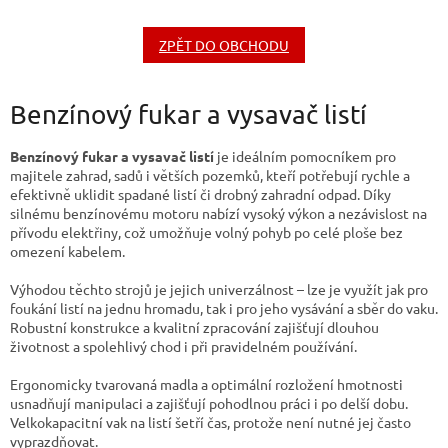
ZPĚT DO OBCHODU
Benzínový fukar a vysavač listí
Benzínový fukar a vysavač listí
je ideálním pomocníkem pro
majitele zahrad, sadů i větších pozemků, kteří potřebují rychle a
efektivně uklidit spadané listí či drobný zahradní odpad. Díky
silnému benzínovému motoru nabízí vysoký výkon a nezávislost na
přívodu elektřiny, což umožňuje volný pohyb po celé ploše bez
omezení kabelem.
Výhodou těchto strojů je jejich univerzálnost – lze je využít jak pro
foukání listí na jednu hromadu, tak i pro jeho vysávání a sběr do vaku.
Robustní konstrukce a kvalitní zpracování zajišťují dlouhou
životnost a spolehlivý chod i při pravidelném používání.
Ergonomicky tvarovaná madla a optimální rozložení hmotnosti
usnadňují manipulaci a zajišťují pohodlnou práci i po delší dobu.
Velkokapacitní vak na listí šetří čas, protože není nutné jej často
vyprazdňovat.