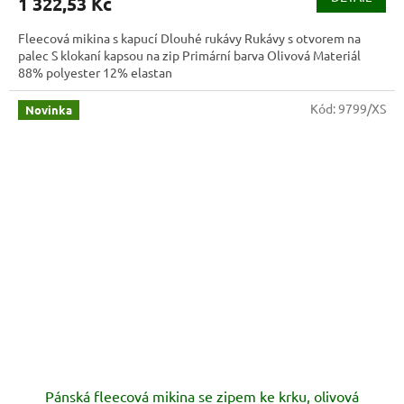
1 322,53 Kč
Fleecová mikina s kapucí Dlouhé rukávy Rukávy s otvorem na
palec S klokaní kapsou na zip Primární barva Olivová Materiál
88% polyester 12% elastan
Kód:
9799/XS
Novinka
Pánská fleecová mikina se zipem ke krku, olivová