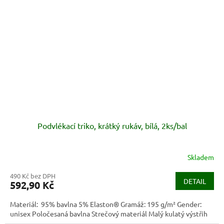
Podvlékací triko, krátký rukáv, bílá, 2ks/bal
Skladem
490 Kč bez DPH
DETAIL
592,90 Kč
Materiál: 95% bavlna 5% Elaston® Gramáž: 195 g/m² Gender:
unisex Poločesaná bavlna Strečový materiál Malý kulatý výstřih