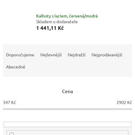
Kalhoty s laclem, červená/modrá
Skladem u dodavatele
1 441,11 Kč
Ř
a
Doporučujeme
Nejlevnější
Nejdražší
Nejprodávanější
z
e
Abecedně
n
í
p
Cena
r
o
347
Kč
2902
Kč
d
u
k
t
ů