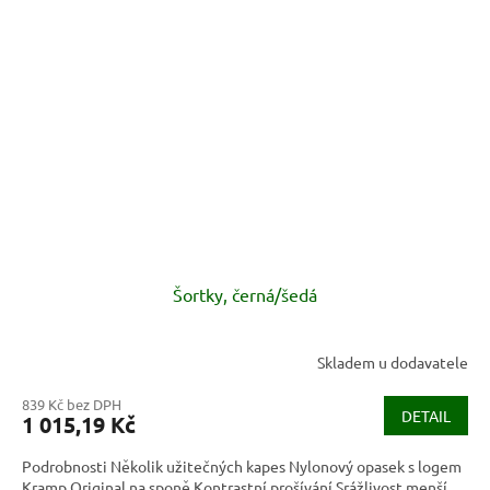
Šortky, černá/šedá
Skladem u dodavatele
839 Kč bez DPH
DETAIL
1 015,19 Kč
Podrobnosti Několik užitečných kapes Nylonový opasek s logem
Kramp Original na sponě Kontrastní prošívání Srážlivost menší