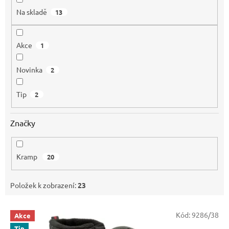
Na skladě
13
Akce
1
Novinka
2
Tip
2
Značky
Kramp
20
Položek k zobrazení:
23
V
Kód:
9286/38
Akce
ý
Tip