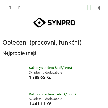
Přejít
NÁKUP
na
obsah
KOŠÍK
Oblečení (pracovní, funkční)
Nejprodávanější
Kalhoty s laclem, šedá/černá
Skladem u dodavatele
1 288,65 Kč
Kalhoty s laclem, zelená/modrá
Skladem u dodavatele
1 441,11 Kč