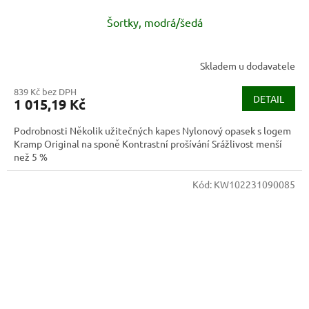
Šortky, modrá/šedá
Skladem u dodavatele
839 Kč bez DPH
DETAIL
1 015,19 Kč
Podrobnosti Několik užitečných kapes Nylonový opasek s logem
Kramp Original na sponě Kontrastní prošívání Srážlivost menší
než 5 %
Kód:
KW102231090085