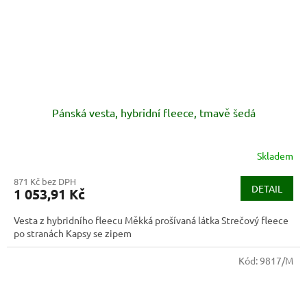
Pánská vesta, hybridní fleece, tmavě šedá
Skladem
871 Kč bez DPH
DETAIL
1 053,91 Kč
Vesta z hybridního fleecu Měkká prošívaná látka Strečový fleece
po stranách Kapsy se zipem
Kód:
9817/M