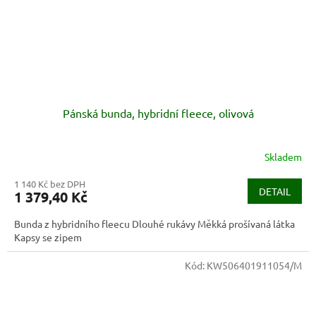
Pánská bunda, hybridní fleece, olivová
Skladem
1 140 Kč bez DPH
DETAIL
1 379,40 Kč
Bunda z hybridního fleecu Dlouhé rukávy Měkká prošívaná látka
Kapsy se zipem
Kód:
KW506401911054/M