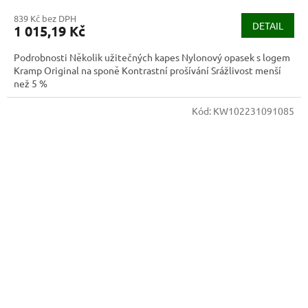
839 Kč bez DPH
DETAIL
1 015,19 Kč
Podrobnosti Několik užitečných kapes Nylonový opasek s logem
Kramp Original na sponě Kontrastní prošívání Srážlivost menší
než 5 %
Kód:
KW102231091085