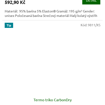
DETAIL
592,90 Kč
Materiál: 95% bavlna 5% Elaston® Gramáž: 195 g/m² Gender:
unisex Poločesaná bavlna Strečový materiál Malý kulatý výstřih
Kód:
9811/XS
Tip
Termo triko CarbonDry