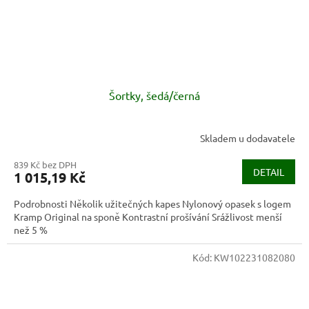
Šortky, šedá/černá
Skladem u dodavatele
839 Kč bez DPH
DETAIL
1 015,19 Kč
Podrobnosti Několik užitečných kapes Nylonový opasek s logem
Kramp Original na sponě Kontrastní prošívání Srážlivost menší
než 5 %
Kód:
KW102231082080