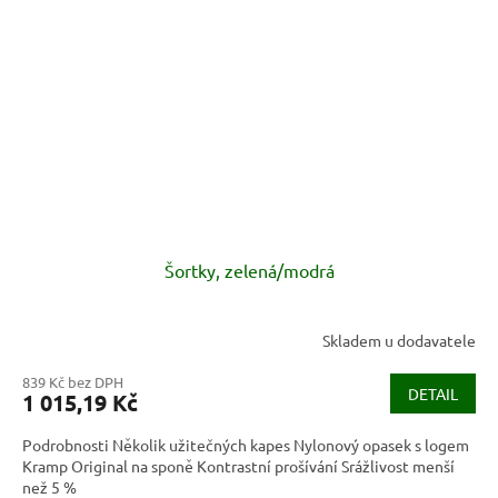
Šortky, zelená/modrá
Skladem u dodavatele
839 Kč bez DPH
DETAIL
1 015,19 Kč
Podrobnosti Několik užitečných kapes Nylonový opasek s logem
Kramp Original na sponě Kontrastní prošívání Srážlivost menší
než 5 %