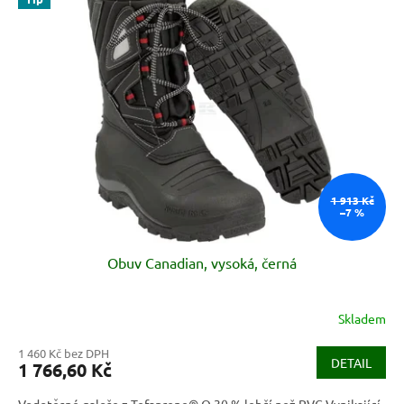
p
i
s
p
r
o
d
u
k
t
ů
1 913 Kč
–7 %
Obuv Canadian, vysoká, černá
Skladem
1 460 Kč bez DPH
DETAIL
1 766,60 Kč
Vodotěsné galoše z Tefaprene® O 30 % lehčí než PVC Vynikající