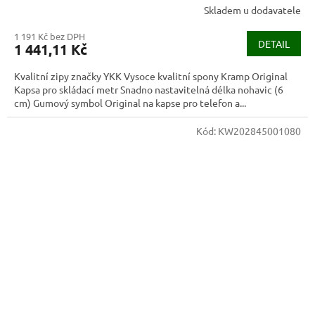
Skladem u dodavatele
1 191 Kč bez DPH
DETAIL
1 441,11 Kč
Kvalitní zipy značky YKK Vysoce kvalitní spony Kramp Original
Kapsa pro skládací metr Snadno nastavitelná délka nohavic (6
cm) Gumový symbol Original na kapse pro telefon a...
Kód:
KW202845001080