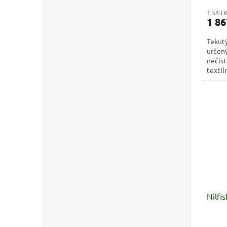
1 543 
1 86
Tekutý
určený
nečist
textil
Nilfi