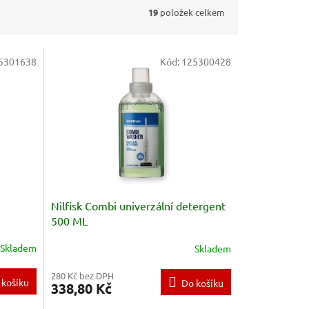
19
položek celkem
5301638
Kód:
125300428
Nilfisk Combi univerzální detergent
500 ML
Skladem
Skladem
280 Kč bez DPH
 košíku
Do košíku
338,80 Kč