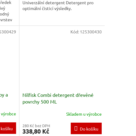
tředek
Univerzální detergent Detergent pro
ivý
optimální čisticí výsledky.
hodný
 vrstev
5300429
Kód:
125300430
by a
Nilfisk Combi detergent dřevěné
povrchy 500 ML
 výrobce
Skladem u výrobce
280 Kč bez DPH
 košíku
Do košíku
338,80 Kč