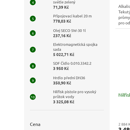
světle zelený
Alkali
71,39 Kč
Tekutý
Připojovací kabel 20 m
průmys
778,03 Kč
pro od
oleje a
Olej SECO 5W-30 1l
237,16 Kč
Elektromagnetická spojka
sada
5 022,71 Kč
SDF Čidlo 0.010.3342.2
3 950 Kč
Hrdlo přední DN36
350,90 Kč
Nilfisk pistole pro vysoký
Nilfi
průtok vody
3 325,08 Kč
Cena
2 884 
3 48