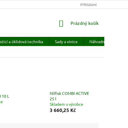
KONTAKTY
HODNOCENÍ OBCHODU
Přihlášení
PRODÁVANÉ ZNAČKY
NÁKUPNÍ
Prázdný košík
KOŠÍK
stící a úklidová technika
Sady a vinice
Náhradní díly
H
Nilfisk COMBI ACTIVE
 10 L
25 l
ce
Skladem u výrobce
3 660,25 Kč