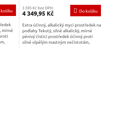
3 595 Kč bez DPH
 košíku
Do košíku
4 349,95 Kč
tředek
Extra účinný, alkalický mycí prostředek na
ý, mírně
podlahy Tekutý, silně alkalický, mírně
proti
pěnivý čisticí prostředek účinný proti
ám,
silně ulpělým mastným nečistotám,
vrstvám starého...