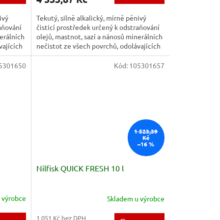
ivý
Tekutý, silně alkalický, mírně pěnivý
raňování
čisticí prostředek určený k odstraňování
erálních
olejů, mastnot, sazí a nánosů minerálních
vajících
nečistot ze všech povrchů, odolávajících
alkáliím....
5301650
Kód:
105301657
1 523,39
Kč
–16 %
Nilfisk QUICK FRESH 10 l
 výrobce
Skladem u výrobce
1 051 Kč bez DPH