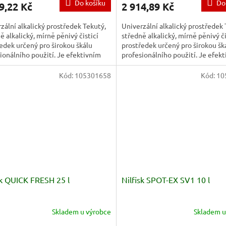
Do košíku
Do
9,22 Kč
2 914,89 Kč
zální alkalický prostředek Tekutý,
Univerzální alkalický prostředek 
ě alkalický, mírně pěnivý čisticí
středně alkalický, mírně pěnivý či
edek určený pro širokou škálu
prostředek určený pro širokou šk
ionálního použití. Je efektivním
profesionálního použití. Je efek
edkem pro...
prostředkem pro...
Kód:
105301658
Kód:
10
sk QUICK FRESH 25 l
Nilfisk SPOT-EX SV1 10 l
Skladem u výrobce
Skladem u