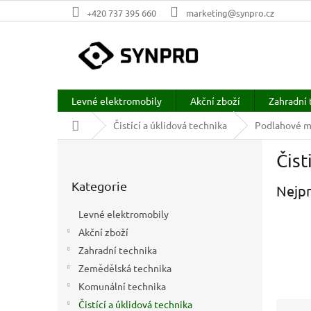
Přejít
+420 737 395 660
marketing@synpro.cz
na
obsah
Levné elektromobily
Akční zboží
Zahradní 
Domů
Čistící a úklidová technika
Podlahové my
P
Čist
o
Přeskočit
s
Kategorie
kategorie
Nejpr
t
r
Levné elektromobily
a
Akční zboží
n
Zahradní technika
n
í
Zemědělská technika
p
Komunální technika
a
Ř
Čistící a úklidová technika