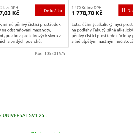
Kč bez DPH
1 470 Kč bez DPH
Do košíku
Do
7,03 Kč
1 778,70 Kč
, mírně pěnivý čisticí prostředek
Extra účinný, alkalický mycí pros
 na odstraňování mastnoty,
na podlahy Tekutý, silně alkalick
ot, prachu a proteinových skvrn z
pěnivý čisticí prostředek účinný 
ních a tvrdých povrchů.
silně ulpělým mastným nečistot
vrstvám starého...
Kód:
105301679
sk UNIVERSAL SV1 25 l