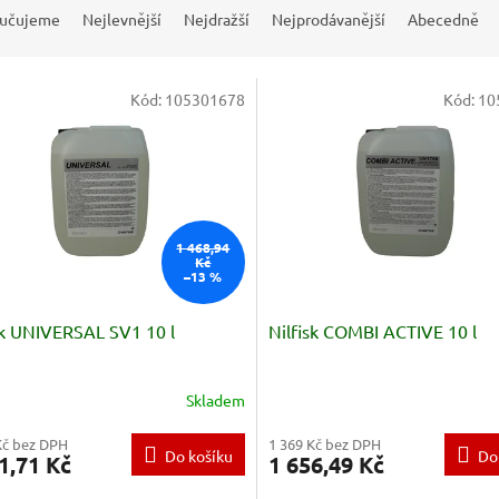
učujeme
Nejlevnější
Nejdražší
Nejprodávanější
Abecedně
Kód:
105301678
Kód:
10
1 468,94
Kč
–13 %
sk UNIVERSAL SV1 10 l
Nilfisk COMBI ACTIVE 10 l
Skladem
Kč bez DPH
1 369 Kč bez DPH
Do košíku
Do
1,71 Kč
1 656,49 Kč