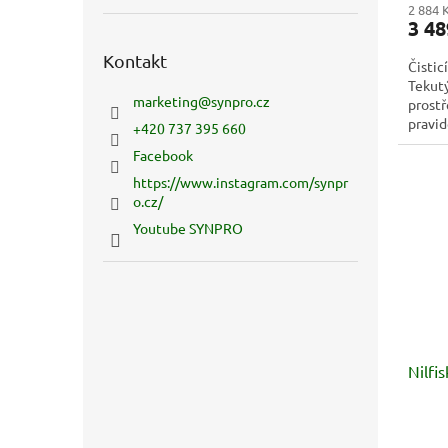
2 884 
3 48
Kontakt
Čistic
Tekutý
marketing
@
synpro.cz
prostř
pravid
+420 737 395 660
odoláv
Facebook
https://www.instagram.com/synpr
o.cz/
Youtube SYNPRO
Nilfi