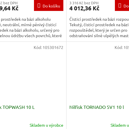
Kč bez DPH
3 316 Kč bez DPH
Do košíku
Do
9,64 Kč
4 012,36 Kč
í prostředek na bázi alkoholu
Čisticí prostředek na bázi rozpo
, neutrální, mírně pěnivý čisticí
Tekutý, čisticí prostředek na bázi
edek na bázi alkoholu, určený pro
rozpouštědel, který je určen pro
elnou údržbu všech povrchů, které
odstraňování silně ulpělých mas
ají vodě a...
olejových nečistot. SpotEx...
Kód:
105301672
Kód:
10
sk TOPWASH 10 L
Nilfisk TORNADO SV1 10 l
Skladem u výrobce
Skladem u