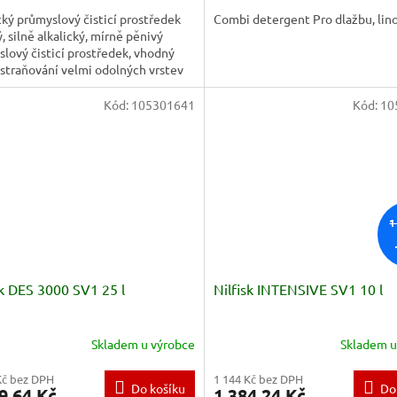
cký průmyslový čisticí prostředek
Combi detergent Pro dlažbu, lino
, silně alkalický, mírně pěnivý
lový čisticí prostředek, vhodný
straňování velmi odolných vrstev
 maziv, sazí,...
Kód:
105301641
Kód:
10
1
sk DES 3000 SV1 25 l
Nilfisk INTENSIVE SV1 10 l
Skladem u výrobce
Skladem u
Kč bez DPH
1 144 Kč bez DPH
Do košíku
Do
9,64 Kč
1 384,24 Kč