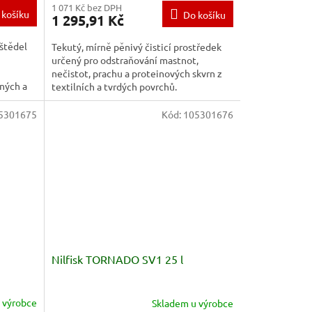
1 071 Kč bez DPH
 košíku
Do košíku
1 295,91 Kč
uštědel
Tekutý, mírně pěnivý čisticí prostředek
určený pro odstraňování mastnot,
nečistot, prachu a proteinových skvrn z
tných a
textilních a tvrdých povrchů.
5301675
Kód:
105301676
Nilfisk TORNADO SV1 25 l
 výrobce
Skladem u výrobce