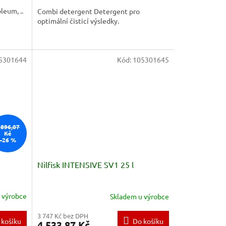
leum, ..
Combi detergent Detergent pro
optimální čisticí výsledky.
5301644
Kód:
105301645
 896,07
Kč
–26 %
Nilfisk INTENSIVE SV1 25 l
 výrobce
Skladem u výrobce
3 747 Kč bez DPH
 košíku
Do košíku
4 533,87 Kč