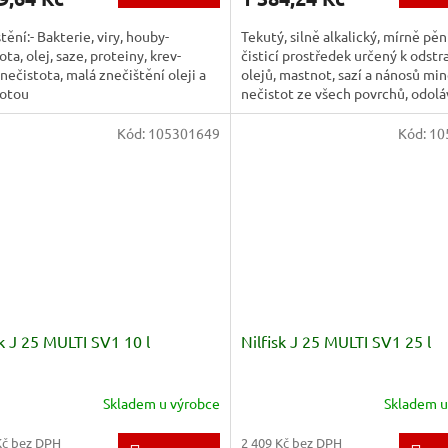
tění:- Bakterie, viry, houby-
Tekutý, silně alkalický, mírně pěn
ta, olej, saze, proteiny, krev-
čisticí prostředek určený k odst
 nečistota, malá znečištění oleji a
olejů, mastnot, sazí a nánosů min
otou
nečistot ze všech povrchů, odolá
alkáliím....
Kód:
105301649
Kód:
10
sk J 25 MULTI SV1 10 l
Nilfisk J 25 MULTI SV1 25 l
Skladem u výrobce
Skladem u
Kč bez DPH
2 409 Kč bez DPH