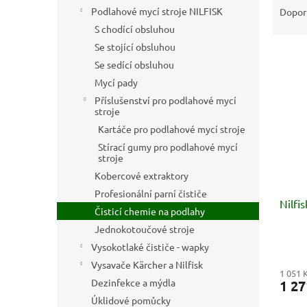
n
a
Podlahové mycí stroje NILFISK
Dopor
e
z
S chodící obsluhou
l
e
Se stojící obsluhou
V
n
Se sedící obsluhou
ý
í
Mycí pady
p
p
i
r
Příslušenství pro podlahové mycí
stroje
s
o
p
d
Kartáče pro podlahové mycí stroje
r
u
Stírací gumy pro podlahové mycí
stroje
o
k
d
t
Kobercové extraktory
u
ů
Profesionální parní čističe
Nilfi
k
Čisticí chemie na podlahy
t
Jednokotoučové stroje
ů
Vysokotlaké čističe - wapky
Vysavače Kärcher a Nilfisk
1 051 
Dezinfekce a mýdla
1 27
Úklidové pomůcky