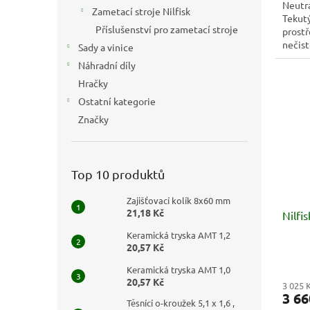
Neutrá
Zametací stroje Nilfisk
Tekutý
Příslušenství pro zametací stroje
prost
nečist
Sady a vinice
usazen
Náhradní díly
Hračky
Ostatní kategorie
Značky
Top 10 produktů
Zajišťovací kolík 8x60 mm
21,18 Kč
Nilfi
Keramická tryska AMT 1,2
20,57 Kč
Keramická tryska AMT 1,0
20,57 Kč
3 025 
3 66
Těsnící o-kroužek 5,1 x 1,6 ,