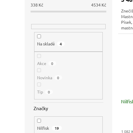
338
Kč
4534
Kč
Znečiš
Mastno
Písek,
mastn
Na skladě
4
Akce
0
Novinka
0
Tip
0
Nilfi
Značky
Nilfisk
19
1 082 