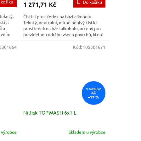
 košíku
Do košíku
1 271,71 Kč
Tekutý,
Čisticí prostředek na bázi alkoholu
sticí
Tekutý, neutrální, mírně pěnivý čisticí
álu
prostředek na bázi alkoholu, určený pro
tivním
pravidelnou údržbu všech povrchů, které
odolávají vodě a...
5301664
Kód:
105301671
1 569,37
Kč
–17 %
Nilfisk TOPWASH 6x1 L
 výrobce
Skladem u výrobce