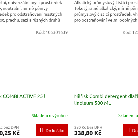
lní, univerzální mycí prostředek
Alkalický průmyslový čisticí pros
, neutrální, mírně pěnivý
Tekutý, silně alkalický, mírně pěn
ředek pro odstraňování mastných
průmyslový čisticí prostředek, v
ot, prachu, sazí a různých druhů
pro odstraňování velmi odolných
in ze všech...
oleje a maziv, sazí,...
Kód:
105301639
Kód:
12
sk COMBI ACTIVE 25 l
Nilfisk Combi detergent dlaž
linoleum 500 ML
Skladem u výrobce
Skladem u
Kč bez DPH
280 Kč bez DPH
Do košíku
Do
0,25 Kč
338,80 Kč