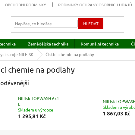
OBCHODNÍ PODMÍNKY
PODMÍNKY OCHRANY OSOBNÍCH ÚDAJŮ
HLEDAT
technika
Zemědělská technika
Komunální technika
Či
cí stroje NILFISK
Čisticí chemie na podlahy
icí chemie na podlahy
odávanější
Nilfisk TOPWASH 6x1
Nilfisk TOPWASH
L
Skladem u výrob
Skladem u výrobce
1 867,03 Kč
1 295,91 Kč