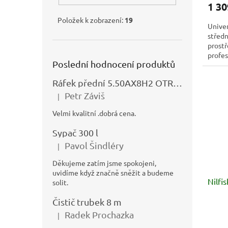
1 30
Položek k zobrazení:
19
Univer
středn
prostř
profes
Poslední hodnocení produktů
prostř
Ráfek přední 5.50AX8H2 OTRSK21.06 - N325111027
Petr Záviš
|
Hodnocení produktu je 5 z 5 hvězdiček.
Velmi kvalitní .dobrá cena.
Sypač 300 l
Pavol Šindléry
|
Hodnocení produktu je 5 z 5 hvězdiček.
Děkujeme zatím jsme spokojeni,
uvidíme když značně sněžit a budeme
Nilfi
solit.
Čistič trubek 8 m
Radek Prochazka
|
Hodnocení produktu je 5 z 5 hvězdiček.