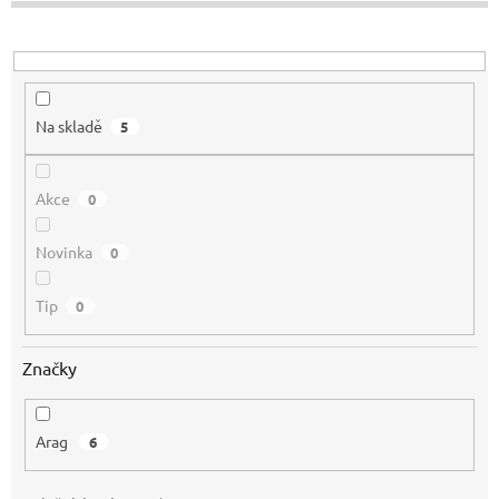
u
k
t
ů
Na skladě
5
Akce
0
Novinka
0
Tip
0
Značky
Arag
6