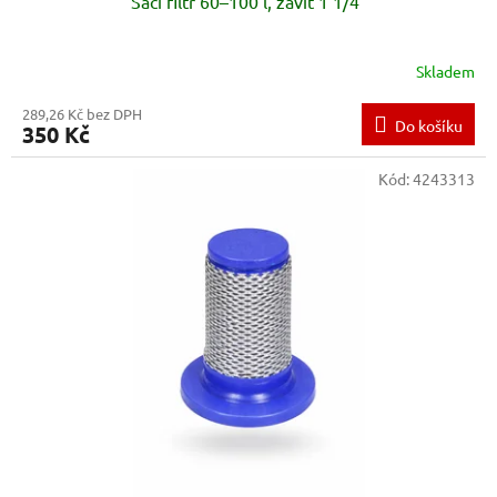
Sací filtr 60–100 l, závit 1 1/4"
Skladem
289,26 Kč bez DPH
Do košíku
350 Kč
Kód:
4243313