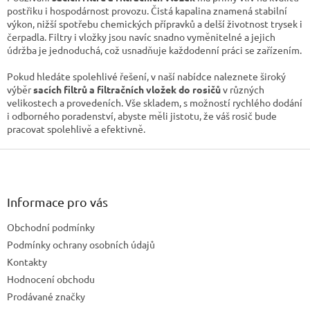
postřiku i hospodárnost provozu. Čistá kapalina znamená stabilní
výkon, nižší spotřebu chemických přípravků a delší životnost trysek i
čerpadla. Filtry i vložky jsou navíc snadno vyměnitelné a jejich
údržba je jednoduchá, což usnadňuje každodenní práci se zařízením.
Pokud hledáte spolehlivé řešení, v naší nabídce naleznete široký
výběr
sacích filtrů a filtračních vložek do rosičů
v různých
velikostech a provedeních. Vše skladem, s možností rychlého dodání
i odborného poradenství, abyste měli jistotu, že váš rosič bude
pracovat spolehlivě a efektivně.
Z
á
p
a
Informace pro vás
t
Obchodní podmínky
í
Podmínky ochrany osobních údajů
Kontakty
Hodnocení obchodu
Prodávané značky