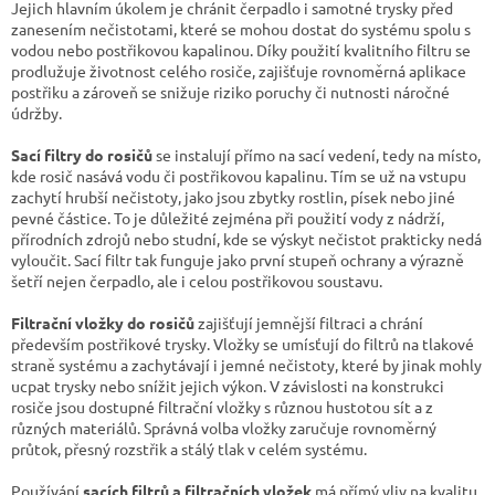
d
Jejich hlavním úkolem je chránit čerpadlo i samotné trysky před
a
zanesením nečistotami, které se mohou dostat do systému spolu s
c
vodou nebo postřikovou kapalinou. Díky použití kvalitního filtru se
í
prodlužuje životnost celého rosiče, zajišťuje rovnoměrná aplikace
p
postřiku a zároveň se snižuje riziko poruchy či nutnosti náročné
r
údržby.
v
k
Sací filtry do rosičů
se instalují přímo na sací vedení, tedy na místo,
y
kde rosič nasává vodu či postřikovou kapalinu. Tím se už na vstupu
v
zachytí hrubší nečistoty, jako jsou zbytky rostlin, písek nebo jiné
ý
pevné částice. To je důležité zejména při použití vody z nádrží,
p
přírodních zdrojů nebo studní, kde se výskyt nečistot prakticky nedá
i
vyloučit. Sací filtr tak funguje jako první stupeň ochrany a výrazně
s
šetří nejen čerpadlo, ale i celou postřikovou soustavu.
u
Filtrační vložky do rosičů
zajišťují jemnější filtraci a chrání
především postřikové trysky. Vložky se umísťují do filtrů na tlakové
straně systému a zachytávají i jemné nečistoty, které by jinak mohly
ucpat trysky nebo snížit jejich výkon. V závislosti na konstrukci
rosiče jsou dostupné filtrační vložky s různou hustotou sít a z
různých materiálů. Správná volba vložky zaručuje rovnoměrný
průtok, přesný rozstřik a stálý tlak v celém systému.
Používání
sacích filtrů a filtračních vložek
má přímý vliv na kvalitu