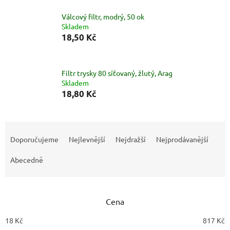
Válcový filtr, modrý, 50 ok
Skladem
18,50 Kč
Filtr trysky 80 síťovaný, žlutý, Arag
Skladem
18,80 Kč
Ř
a
Doporučujeme
Nejlevnější
Nejdražší
Nejprodávanější
z
e
Abecedně
n
í
p
Cena
r
o
18
Kč
817
Kč
d