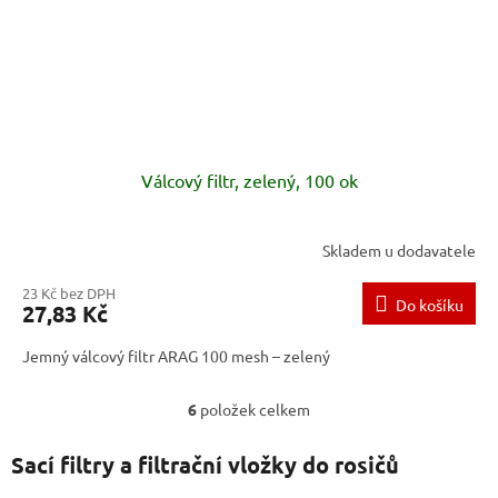
Válcový filtr, zelený, 100 ok
Skladem u dodavatele
23 Kč bez DPH
Do košíku
27,83 Kč
Jemný válcový filtr ARAG 100 mesh – zelený
6
položek celkem
O
v
l
Sací filtry a filtrační vložky do rosičů
á