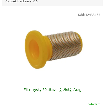
Položek k zobrazení:
6
V
Kód:
42433135
ý
p
i
s
p
r
o
d
u
k
t
ů
Filtr trysky 80 síťovaný, žlutý, Arag
Skladem