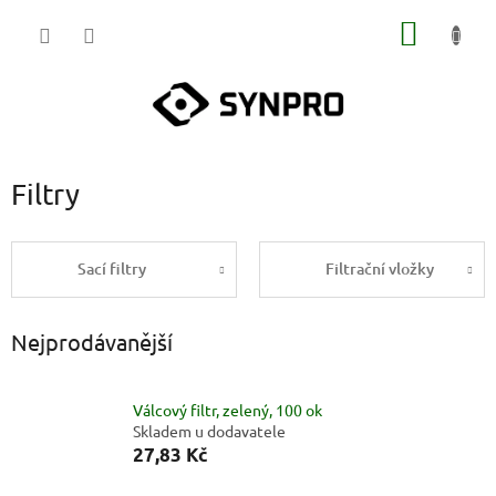
Přejít
NÁKUP
na
obsah
KOŠÍK
Filtry
Sací filtry
Filtrační vložky
Nejprodávanější
Válcový filtr, zelený, 100 ok
Skladem u dodavatele
27,83 Kč