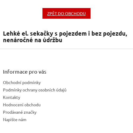
ZPĚT DO OBCHODU
Lehké el. sekačky s pojezdem i bez pojezdu,
nenáročné na údržbu
Z
á
p
a
Informace pro vás
t
Obchodní podmínky
í
Podmínky ochrany osobních údajů
Kontakty
Hodnocení obchodu
Prodávané značky
Napište nám