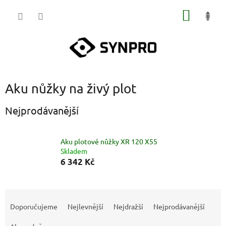
Přejít
NÁKUP
na
obsah
KOŠÍK
Aku nůžky na živý plot
Nejprodávanější
Aku plotové nůžky XR 120 X55
Skladem
6 342 Kč
Ř
a
Doporučujeme
Nejlevnější
Nejdražší
Nejprodávanější
z