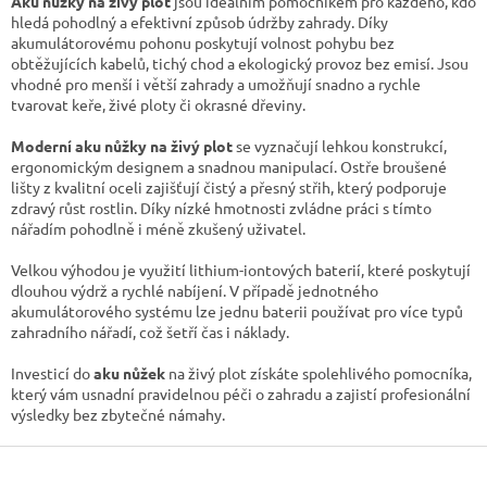
Aku nůžky na živý plot
jsou ideálním pomocníkem pro každého, kdo
a
hledá pohodlný a efektivní způsob údržby zahrady. Díky
c
akumulátorovému pohonu poskytují volnost pohybu bez
í
obtěžujících kabelů, tichý chod a ekologický provoz bez emisí. Jsou
p
vhodné pro menší i větší zahrady a umožňují snadno a rychle
r
tvarovat keře, živé ploty či okrasné dřeviny.
v
k
Moderní aku nůžky na živý plot
se vyznačují lehkou konstrukcí,
y
ergonomickým designem a snadnou manipulací. Ostře broušené
v
lišty z kvalitní oceli zajišťují čistý a přesný střih, který podporuje
ý
zdravý růst rostlin. Díky nízké hmotnosti zvládne práci s tímto
p
nářadím pohodlně i méně zkušený uživatel.
i
s
Velkou výhodou je využití lithium-iontových baterií, které poskytují
u
dlouhou výdrž a rychlé nabíjení. V případě jednotného
akumulátorového systému lze jednu baterii používat pro více typů
zahradního nářadí, což šetří čas i náklady.
Investicí do
aku nůžek
na živý plot získáte spolehlivého pomocníka,
který vám usnadní pravidelnou péči o zahradu a zajistí profesionální
výsledky bez zbytečné námahy.
Z
á