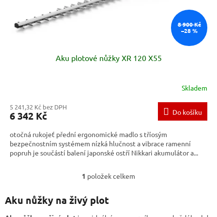
k
t
ů
8 900 Kč
–28 %
Aku plotové nůžky XR 120 X55
Skladem
5 241,32 Kč bez DPH
Do košíku
6 342 Kč
otočná rukojeť přední ergonomické madlo s tříosým
bezpečnostním systémem nízká hlučnost a vibrace ramenní
popruh je součástí balení japonské ostří Nikkari akumulátor a...
1
položek celkem
O
v
l
Aku nůžky na živý plot
á
d