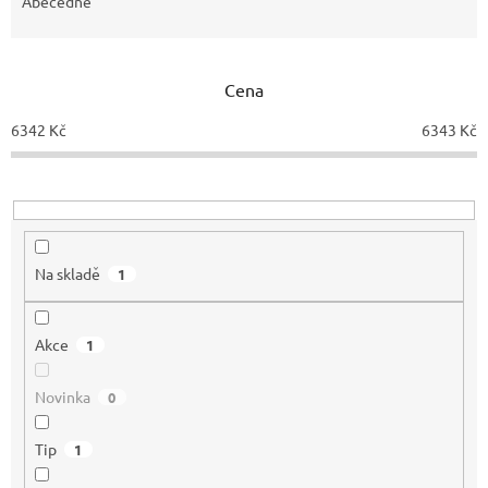
e
Abecedně
n
í
p
Cena
r
o
6342
Kč
6343
Kč
d
u
k
t
ů
Na skladě
1
Akce
1
Novinka
0
Tip
1