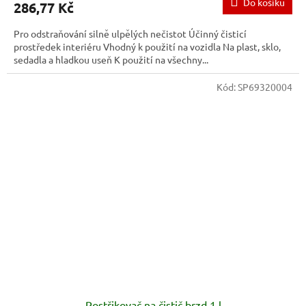
Do košíku
286,77 Kč
Pro odstraňování silně ulpělých nečistot Účinný čisticí
prostředek interiéru Vhodný k použití na vozidla Na plast, sklo,
sedadla a hladkou useň K použití na všechny...
Kód:
SP69320004
Postřikovač na čistič brzd 1 l