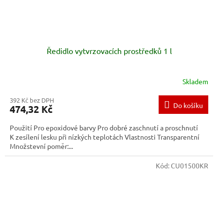
Ředidlo vytvrzovacích prostředků 1 l
Skladem
392 Kč bez DPH
Do košíku
474,32 Kč
Použití Pro epoxidové barvy Pro dobré zaschnutí a proschnutí
K zesílení lesku při nízkých teplotách Vlastnosti Transparentní
Množstevní poměr:...
Kód:
CU01500KR