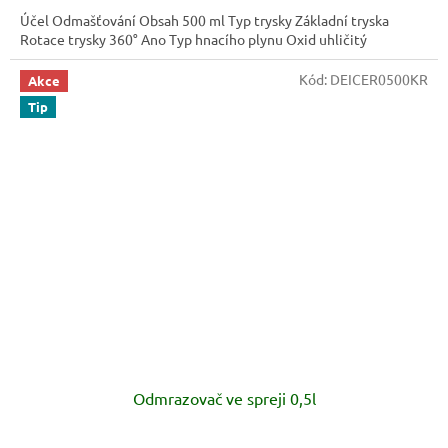
Účel Odmašťování Obsah 500 ml Typ trysky Základní tryska
Rotace trysky 360° Ano Typ hnacího plynu Oxid uhličitý
Kód:
DEICER0500KR
Akce
Tip
Odmrazovač ve spreji 0,5l