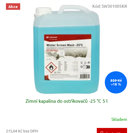
V
Kód:
SW301005KR
Akce
ý
p
i
s
p
r
o
d
u
k
t
ů
320 Kč
–18 %
Zimní kapalina do ostřikovačů -25 °C 5 l
Skladem
215,04 Kč bez DPH