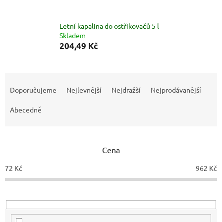
Letní kapalina do ostřikovačů 5 l
Skladem
204,49 Kč
Ř
a
Doporučujeme
Nejlevnější
Nejdražší
Nejprodávanější
z
e
Abecedně
n
í
p
Cena
r
o
72
Kč
962
Kč
d
u
k
t
ů