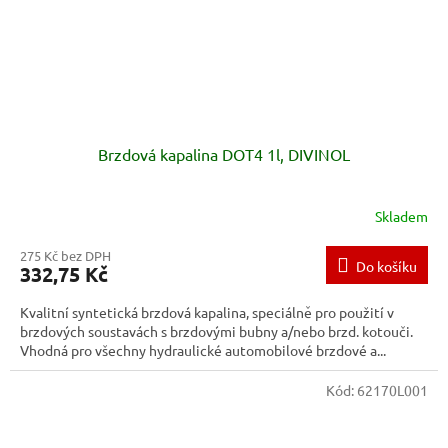
Brzdová kapalina DOT4 1l, DIVINOL
Skladem
275 Kč bez DPH
Do košíku
332,75 Kč
Kvalitní syntetická brzdová kapalina, speciálně pro použití v
brzdových soustavách s brzdovými bubny a/nebo brzd. kotouči.
Vhodná pro všechny hydraulické automobilové brzdové a...
Kód:
62170L001