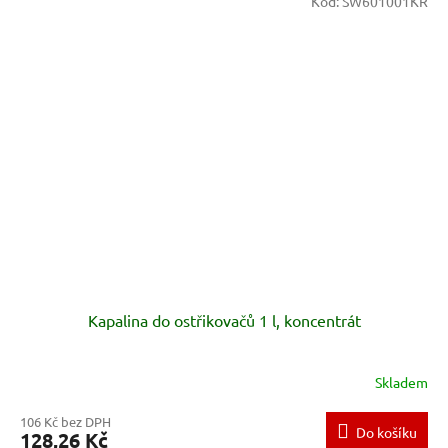
Kód:
SW601001KR
Kapalina do ostřikovačů 1 l, koncentrát
Skladem
106 Kč bez DPH
Do košíku
128,26 Kč