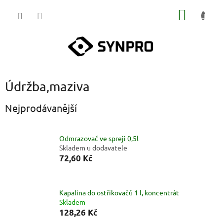
Přejít
NÁKUP
na
obsah
KOŠÍK
Údržba,maziva
Nejprodávanější
Odmrazovač ve spreji 0,5l
Skladem u dodavatele
72,60 Kč
Kapalina do ostřikovačů 1 l, koncentrát
Skladem
128,26 Kč