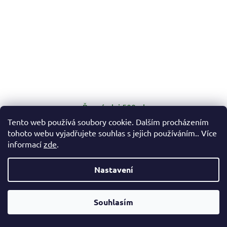
Řezný olej 500ml
Tento web používá soubory cookie. Dalším procházením
tohoto webu vyjadřujete souhlas s jejich používáním.. Více
Skladem
informací
zde
.
137,19 Kč bez DPH
Do košíku
166 Kč
Nastavení
Kategorie Speciální tuk Účel Lubrication Obsah 500 ml Typ
Vážení zákazníci, v případě, že hledáte konkrétní zboží a my jej
trysky Základní tryska Rotace trysky 360° Ano Typ...
nemáme v našem e-shopu, neváhejte nás kontaktovat a my Vám
Souhlasím
pomůžeme s výběrem.
Kód:
SP6103051