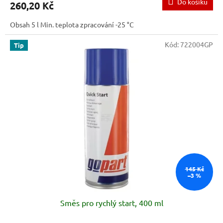
Do košíku
260,20 Kč
Obsah 5 l Min. teplota zpracování -25 °C
Kód:
722004GP
Tip
145 Kč
–3 %
Směs pro rychlý start, 400 ml