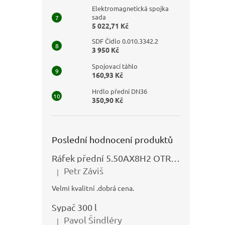
Elektromagnetická spojka
sada
5 022,71 Kč
SDF Čidlo 0.010.3342.2
3 950 Kč
Spojovací táhlo
160,93 Kč
Hrdlo přední DN36
350,90 Kč
Poslední hodnocení produktů
Ráfek přední 5.50AX8H2 OTRSK21.06 - N325111027
Petr Záviš
|
Hodnocení produktu je 5 z 5 hvězdiček.
Velmi kvalitní .dobrá cena.
Sypač 300 l
Pavol Šindléry
|
Hodnocení produktu je 5 z 5 hvězdiček.