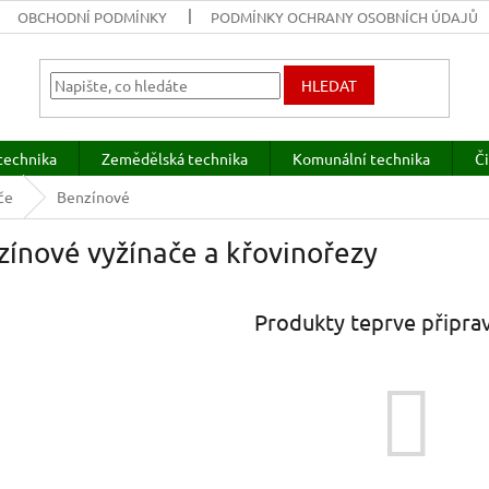
OBCHODNÍ PODMÍNKY
PODMÍNKY OCHRANY OSOBNÍCH ÚDAJŮ
HLEDAT
technika
Zemědělská technika
Komunální technika
Či
če
Benzínové
ínové vyžínače a křovinořezy
Produkty teprve připra