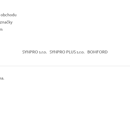
 obchodu
 značky
ám
SYNPRO s.r.o.
SYNPRO PLUS s.r.o.
BOMFORD
na.