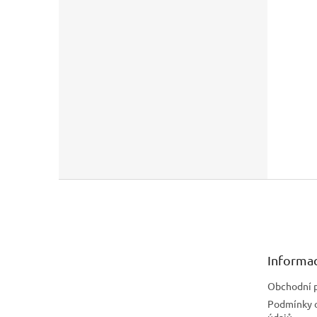
Z
á
p
a
t
Informac
í
Obchodní 
Podmínky 