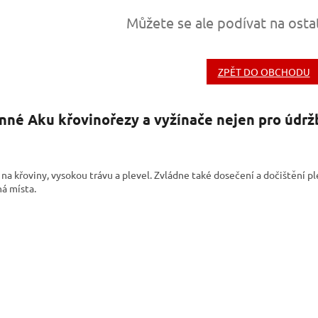
Můžete se ale podívat na osta
ZPĚT DO OBCHODU
nné Aku křovinořezy a vyžínače nejen pro údrž
a křoviny, vysokou trávu a plevel. Zvládne také dosečení a dočištění pl
ná místa.