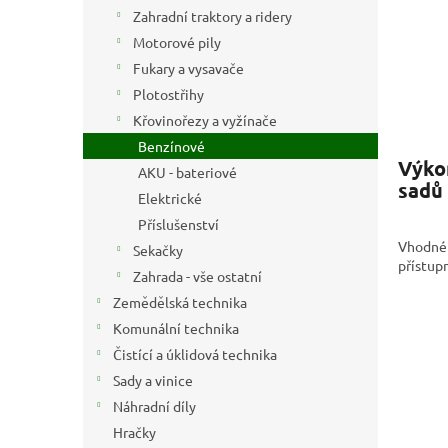
n
Zahradní traktory a ridery
e
Motorové pily
l
Fukary a vysavače
Plotostřihy
Křovinořezy a vyžínače
Benzínové
Výko
AKU - bateriové
sadů
Elektrické
Příslušenství
Vhodné n
Sekačky
přístup
Zahrada - vše ostatní
Zemědělská technika
Komunální technika
Čistící a úklidová technika
Sady a vinice
Náhradní díly
Hračky