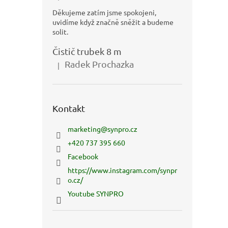
Děkujeme zatím jsme spokojeni,
uvidíme když značně sněžit a budeme
solit.
Čistič trubek 8 m
Radek Prochazka
|
Hodnocení produktu je 5 z 5 hvězdiček.
Kontakt
marketing
@
synpro.cz
+420 737 395 660
Facebook
https://www.instagram.com/synpr
o.cz/
Youtube SYNPRO