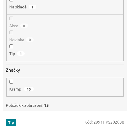
Na skladě
1
Akce
0
Novinka
0
Tip
1
Značky
Kramp
15
Položek k zobrazení:
15
V
Kód:
2991HPS202030
Tip
ý