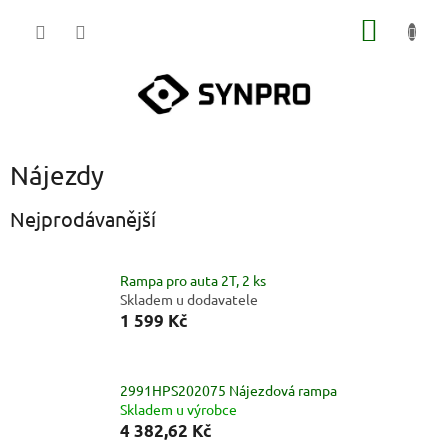
Přejít
NÁKUP
na
obsah
KOŠÍK
Nájezdy
Nejprodávanější
Rampa pro auta 2T, 2 ks
Skladem u dodavatele
1 599 Kč
2991HPS202075 Nájezdová rampa
Skladem u výrobce
4 382,62 Kč