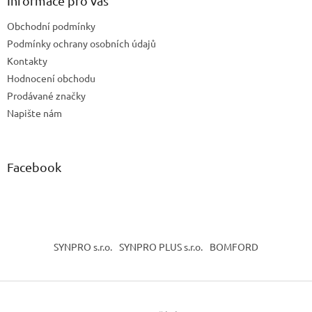
Informace pro vás
t
Obchodní podmínky
í
Podmínky ochrany osobních údajů
Kontakty
Hodnocení obchodu
Prodávané značky
Napište nám
Facebook
SYNPRO s.r.o.
SYNPRO PLUS s.r.o.
BOMFORD