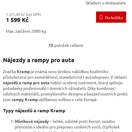
Skladem u dodavatele
1 321,49 Kč bez DPH
Do košíku
1 599 Kč
Max. zatížení 2000 kg
15
položek celkem
O
v
l
Nájezdy a rampy pro auta
á
d
Značka
Kramp
je známá svou širokou nabídkou kvalitního
a
příslušenství pro zemědělství, stavebnictví i autodopravu. V oblasti
c
nájezdů a ramp pro auta
nabízí ucelený sortiment, který splňuje
í
požadavky profesionálů i domácích uživatelů. Díky kombinaci
p
odolných materiálů, promyšleného designu a bezpečnostních prvků
r
jsou
rampy Kramp
oblíbenou volbou v celé Evropě.
v
k
Typy nájezdů a ramp Kramp
y
v
Hliníkové nájezdy
– lehké, odolné proti korozi, snadno
ý
přenosné a ideální pro přepravu osobních vozů, čtyřkolek
p