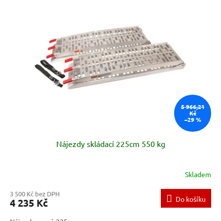
p
i
s
p
r
o
d
u
k
t
5 966,21
ů
Kč
–29 %
Nájezdy skládací 225cm 550 kg
Skladem
3 500 Kč bez DPH
Do košíku
4 235 Kč