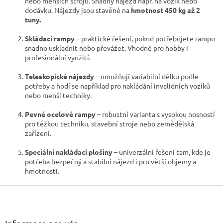
nebo menších strojů. S
nadný nájezd např. na vozík nebo
i
dodávku. Nájezdy jsou stavěné na
hmotnost 450 kg až 2
s
tuny.
u
Skládací rampy
– praktické řešení, pokud potřebujete rampu
snadno uskladnit nebo převážet. Vhodné pro hobby i
profesionální využití.
Teleskopické nájezdy
– umožňují variabilní délku podle
potřeby a hodí se například pro nakládání invalidních vozíků
nebo menší techniky.
Pevné ocelové rampy
– robustní varianta s vysokou nosností
pro těžkou techniku, stavební stroje nebo zemědělská
zařízení.
Speciální nakládací plošiny
– univerzální řešení tam, kde je
potřeba bezpečný a stabilní nájezd i pro větší objemy a
hmotnosti.
Z
á
p
a