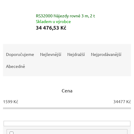
RS32000 Nájezdy rovné 3 m, 2 t
Skladem u výrobce
34 476,53 Kč
Ř
a
Doporučujeme
Nejlevnější
Nejdražší
Nejprodávanější
z
e
Abecedně
n
í
p
Cena
r
o
1599
Kč
34477
Kč
d
u
k
t
ů