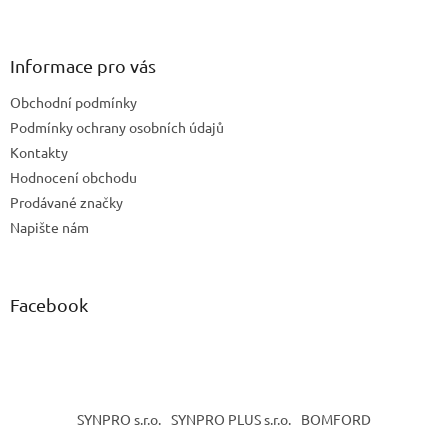
á
p
a
Informace pro vás
t
Obchodní podmínky
í
Podmínky ochrany osobních údajů
Kontakty
Hodnocení obchodu
Prodávané značky
Napište nám
Facebook
SYNPRO s.r.o.
SYNPRO PLUS s.r.o.
BOMFORD