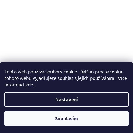
Tento web používá soubory cookie. Dalším procházením
tohoto webu vyjadřujete souhlas s jejich používáním.. Více
informací
zde
.
Nastavení
Vážení zákazníci, v případě, že hledáte konkrétní zboží a my jej
nemáme v našem e-shopu, neváhejte nás kontaktovat a my Vám
Souhlasím
pomůžeme s výběrem.