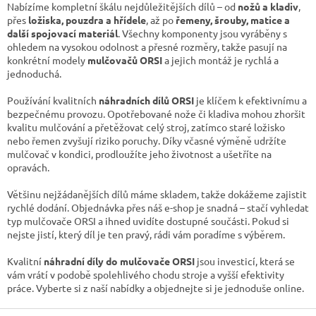
y
Nabízíme kompletní škálu nejdůležitějších dílů – od
nožů a kladiv
,
v
přes
ložiska, pouzdra a hřídele
, až po
řemeny, šrouby, matice a
ý
další spojovací materiál
. Všechny komponenty jsou vyráběny s
p
ohledem na vysokou odolnost a přesné rozměry, takže pasují na
i
konkrétní modely
mulčovačů ORSI
a jejich montáž je rychlá a
s
jednoduchá.
u
Používání kvalitních
náhradních dílů ORSI
je klíčem k efektivnímu a
bezpečnému provozu. Opotřebované nože či kladiva mohou zhoršit
kvalitu mulčování a přetěžovat celý stroj, zatímco staré ložisko
nebo řemen zvyšují riziko poruchy. Díky včasné výměně udržíte
mulčovač v kondici, prodloužíte jeho životnost a ušetříte na
opravách.
Většinu nejžádanějších dílů máme skladem, takže dokážeme zajistit
rychlé dodání. Objednávka přes náš e-shop je snadná – stačí vyhledat
typ mulčovače ORSI a ihned uvidíte dostupné součásti. Pokud si
nejste jistí, který díl je ten pravý, rádi vám poradíme s výběrem.
Kvalitní
náhradní díly do mulčovače ORSI
jsou investicí, která se
vám vrátí v podobě spolehlivého chodu stroje a vyšší efektivity
práce. Vyberte si z naší nabídky a objednejte si je jednoduše online.
Z