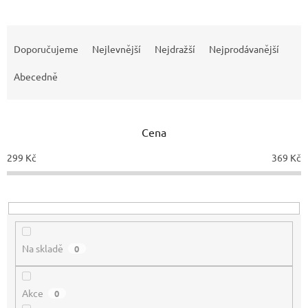
Ř
a
Doporučujeme
Nejlevnější
Nejdražší
Nejprodávanější
z
e
Abecedně
n
í
p
Cena
r
o
299
Kč
369
Kč
d
u
k
t
ů
Na skladě
0
Akce
0