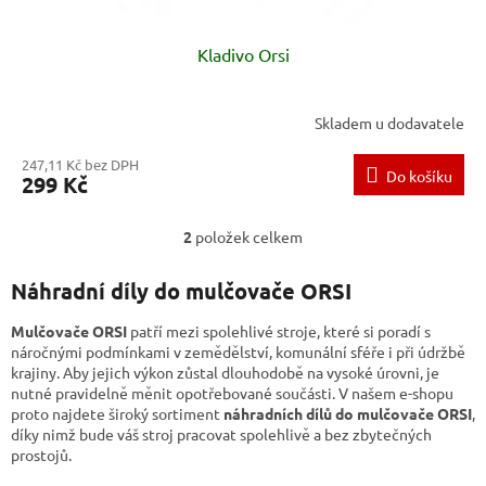
Kladivo Orsi
Skladem u dodavatele
247,11 Kč bez DPH
Do košíku
299 Kč
2
položek celkem
O
v
l
Náhradní díly do mulčovače ORSI
á
d
Mulčovače
ORSI
patří mezi spolehlivé stroje, které si poradí s
a
náročnými podmínkami v zemědělství, komunální sféře i při údržbě
c
krajiny. Aby jejich výkon zůstal dlouhodobě na vysoké úrovni, je
í
nutné pravidelně měnit opotřebované součásti. V našem e-shopu
p
proto najdete široký sortiment
náhradních dílů do mulčovače ORSI
,
r
díky nimž bude váš stroj pracovat spolehlivě a bez zbytečných
v
prostojů.
k