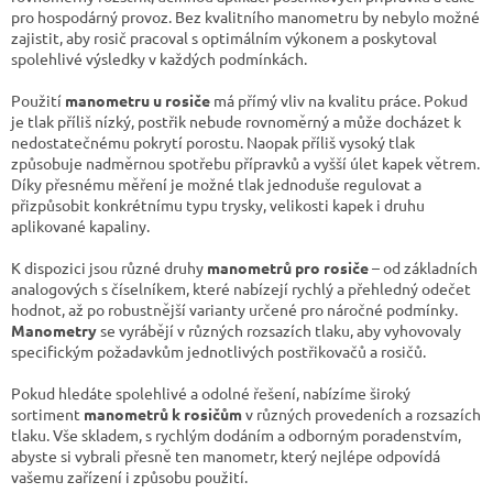
p
pro hospodárný provoz. Bez kvalitního manometru by nebylo možné
r
zajistit, aby rosič pracoval s optimálním výkonem a poskytoval
v
spolehlivé výsledky v každých podmínkách.
k
y
Použití
manometru u rosiče
má přímý vliv na kvalitu práce. Pokud
v
je tlak příliš nízký, postřik nebude rovnoměrný a může docházet k
ý
nedostatečnému pokrytí porostu. Naopak příliš vysoký tlak
p
způsobuje nadměrnou spotřebu přípravků a vyšší úlet kapek větrem.
i
Díky přesnému měření je možné tlak jednoduše regulovat a
s
přizpůsobit konkrétnímu typu trysky, velikosti kapek i druhu
u
aplikované kapaliny.
K dispozici jsou různé druhy
manometrů pro rosiče
– od základních
analogových s číselníkem, které nabízejí rychlý a přehledný odečet
hodnot, až po robustnější varianty určené pro náročné podmínky.
Manometry
se vyrábějí v různých rozsazích tlaku, aby vyhovovaly
specifickým požadavkům jednotlivých postřikovačů a rosičů.
Pokud hledáte spolehlivé a odolné řešení, nabízíme široký
sortiment
manometrů k rosičům
v různých provedeních a rozsazích
tlaku. Vše skladem, s rychlým dodáním a odborným poradenstvím,
abyste si vybrali přesně ten manometr, který nejlépe odpovídá
vašemu zařízení i způsobu použití.