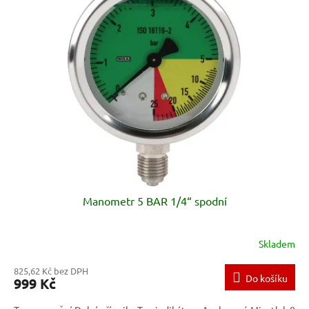
p
i
s
p
r
o
d
u
k
t
ů
Manometr 5 BAR 1/4“ spodní
Skladem
825,62 Kč bez DPH
Do košíku
999 Kč