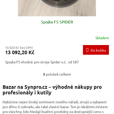
Spojka FS SPIDER
Skladem
10 820 Kč bez DPH
Do košíku
13 092,20 Kč
Spojka FS vhodná pro stroje Spider v.č. od 587
3
položek celkem
O
v
l
Bazar na Synpro.cz – výhodné nákupy pro
á
profesionály i kutily
d
a
Nabízíme nejen široký sortiment nového nářadí, strojů a vybavení
c
pro dílnu či zahradu, ale také vlastní bazar. Ten je ideálním místem
í
pro všechny, kdo hledají kvalitní produkty za dostupnější cenu s