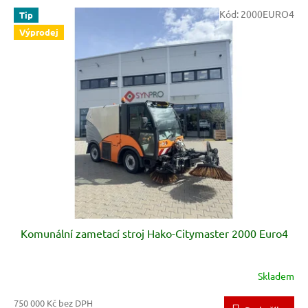
V
Kód:
2000EURO4
Tip
ý
Výprodej
p
i
s
p
r
o
d
u
k
t
ů
Komunální zametací stroj Hako-Citymaster 2000 Euro4
Skladem
750 000 Kč bez DPH