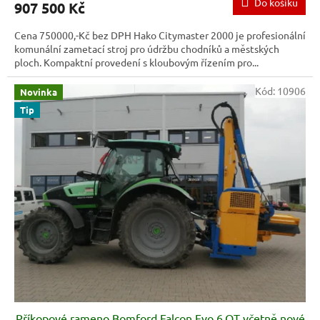
Do košíku
907 500 Kč
Cena 750000,-Kč bez DPH Hako Citymaster 2000 je profesionální
komunální zametací stroj pro údržbu chodníků a městských
ploch. Kompaktní provedení s kloubovým řízením pro...
Kód:
10906
Novinka
Tip
Příkopové rameno Bomford Falcon Evo 6.OT včetně nové