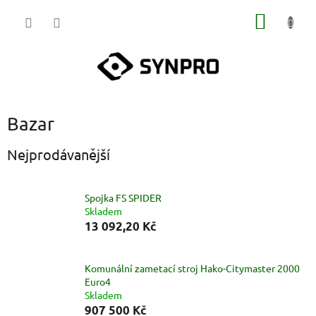
Přejít
NÁKUP
na
obsah
KOŠÍK
Bazar
Nejprodávanější
Spojka FS SPIDER
Skladem
13 092,20 Kč
Komunální zametací stroj Hako-Citymaster 2000
Euro4
Skladem
907 500 Kč