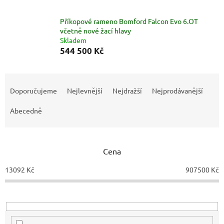
Příkopové rameno Bomford Falcon Evo 6.OT
včetně nové žací hlavy
Skladem
544 500 Kč
Ř
a
Doporučujeme
Nejlevnější
Nejdražší
Nejprodávanější
z
e
Abecedně
n
í
p
Cena
r
o
13092
Kč
907500
Kč
d
u
k
t
ů