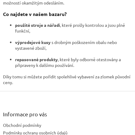
p
možností okamžitým odesláním.
r
v
Co najdete v našem bazaru?
k
y
použité stroje a nářadí
, které prošly kontrolou a jsou plně
v
funkční,
ý
p
výprodejové kusy
s drobným poškozením obalu nebo
i
vystavené zboží,
s
u
repasované produkty
, které byly odborně otestovány a
připraveny k dalšímu používání.
Díky tomu si můžete pořídit spolehlivé vybavení za zlomek původní
ceny.
Z
á
p
a
Informace pro vás
t
Obchodní podmínky
í
Podmínky ochrany osobních údajů