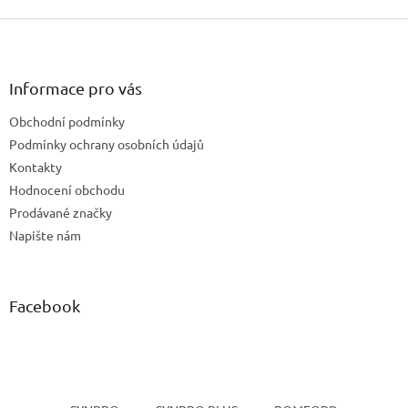
Z
á
p
a
Informace pro vás
t
Obchodní podmínky
í
Podmínky ochrany osobních údajů
Kontakty
Hodnocení obchodu
Prodávané značky
Napište nám
Facebook