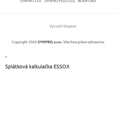
SYNPRO s.r.o.
SYNPRO PLUS s.r.o.
BOMFORD
Vytvořil Shoptet
Copyright 2026
SYNPRO, s.r.o.
. Všechna práva vyhrazena.
×
Splátková kalkulačka ESSOX