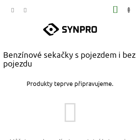
Přejít
NÁKUP
na
obsah
KOŠÍK
Benzínové sekačky s pojezdem i bez
pojezdu
Produkty teprve připravujeme.