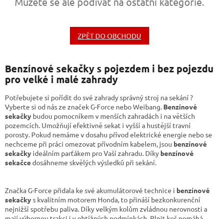
Můžete se ale podívat na ostatní kategorie.
ZPĚT DO OBCHODU
Benzínové sekačky s pojezdem i bez pojezdu
pro velké i malé zahrady
Potřebujete si pořídit do své zahrady správný stroj na sekání ?
Vyberte si od nás ze značek G-Force nebo Weibang.
Benzínové
sekačky
budou pomocníkem v menších zahradách i na větších
pozemcích. Umožňují efektivně sekat i vyšší a hustější travní
porosty. Pokud nemáme v dosahu přívod elektrické energie nebo se
nechceme při práci omezovat přívodním kabelem, jsou
benzínové
sekačky
ideálním parťákem pro Vaší zahradu. Díky
benzínové
sekačce
dosáhneme skvělých výsledků při sekání.
Značka G-Force přidala ke své akumulátorové technice i
benzínové
sekačky
s kvalitním motorem Honda, to přináší bezkonkurenční
nejnižší spotřebu paliva. Díky velkým kolům zvládnou nerovnosti a
mají výbornou trakci i v obtížných podmínkách. Plnit koš pomáhá