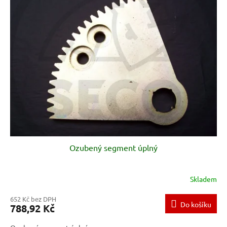
p
i
s
p
r
o
d
u
k
t
ů
Ozubený segment úplný
Skladem
652 Kč bez DPH
Do košíku
788,92 Kč