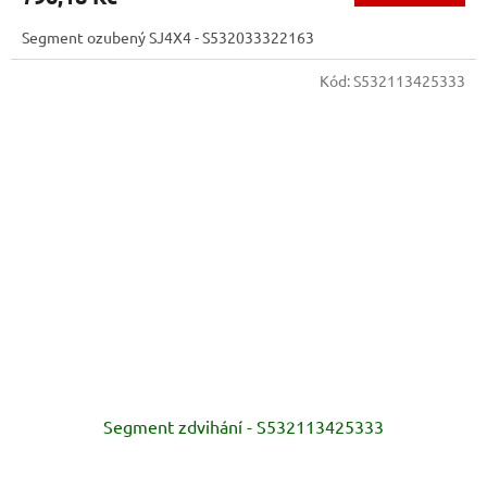
Segment ozubený SJ4X4 - S532033322163
Kód:
S532113425333
Segment zdvihání - S532113425333