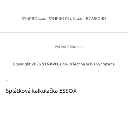
SYNPRO s.r.o.
SYNPRO PLUS s.r.o.
BOMFORD
Vytvořil Shoptet
Copyright 2026
SYNPRO, s.r.o.
. Všechna práva vyhrazena.
×
Splátková kalkulačka ESSOX