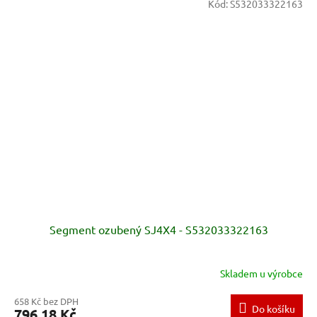
Kód:
S532033322163
Segment ozubený SJ4X4 - S532033322163
Skladem u výrobce
658 Kč bez DPH
Do košíku
796,18 Kč