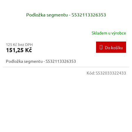
Podložka segmentu - S532113326353
Skladem u výrobce
125 Kč bez DPH
Do košíku
151,25 Kč
Podložka segmentu - S532113326353
Kód:
S532033322433