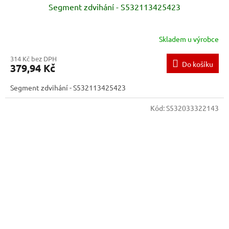
Segment zdvihání - S532113425423
Skladem u výrobce
314 Kč bez DPH
Do košíku
379,94 Kč
Segment zdvihání - S532113425423
Kód:
S532033322143