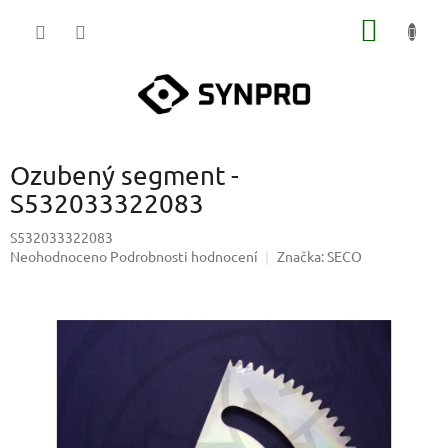
Přejít
NÁKUP
na
obsah
KOŠÍK
Ozubený segment -
S532033322083
S532033322083
Průměrné
Neohodnoceno
Podrobnosti hodnocení
Značka:
SECO
hodnocení
produktu
je
0,0
z
5
hvězdiček.