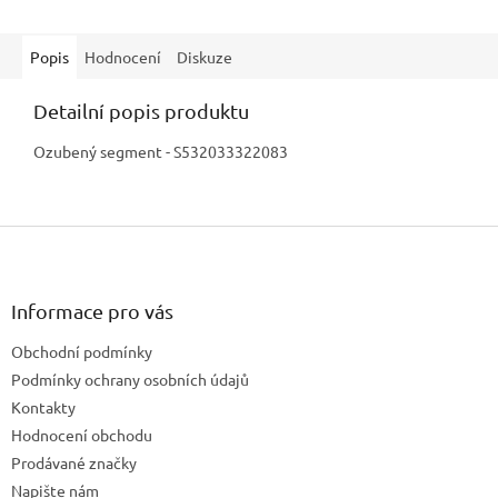
Popis
Hodnocení
Diskuze
Detailní popis produktu
Ozubený segment - S532033322083
Z
á
p
a
Informace pro vás
t
Obchodní podmínky
í
Podmínky ochrany osobních údajů
Kontakty
Hodnocení obchodu
Prodávané značky
Napište nám