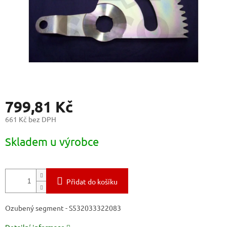
799,81 Kč
661 Kč bez DPH
Měrná
Skladem u výrobce
cena:
Přidat do košíku
Ozubený segment - S532033322083