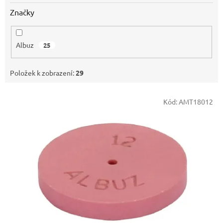
Značky
Albuz
25
Položek k zobrazení:
29
V
Kód:
AMT18012
ý
p
i
s
p
r
o
d
u
k
t