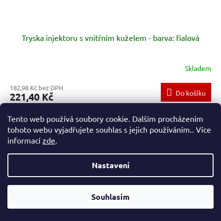
Tryska injektoru s vnitřním kuželem - barva: fialová
Skladem
182,98 Kč bez DPH
Do košíku
221,40 Kč
Popis výrobku Albuz - tryska s vnitřním kuželem keramická 80°
Tento web používá soubory cookie. Dalším procházením
Symbol výrobce TVI Velikost 025 Barva Fialová Úhel rozstřiku...
tohoto webu vyjadřujete souhlas s jejich používáním.. Více
informací
zde
.
Kód:
TVI8001
Nastavení
Vážení zákazníci, v případě, že hledáte konkrétní zboží a my jej
nemáme v našem e-shopu, neváhejte nás kontaktovat a my Vám
Souhlasím
pomůžeme s výběrem.