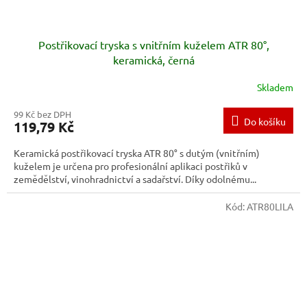
Postřikovací tryska s vnitřním kuželem ATR 80°,
keramická, černá
Skladem
99 Kč bez DPH
Do košíku
119,79 Kč
Keramická postřikovací tryska ATR 80° s dutým (vnitřním)
kuželem je určena pro profesionální aplikaci postřiků v
zemědělství, vinohradnictví a sadařství. Díky odolnému...
Kód:
ATR80LILA