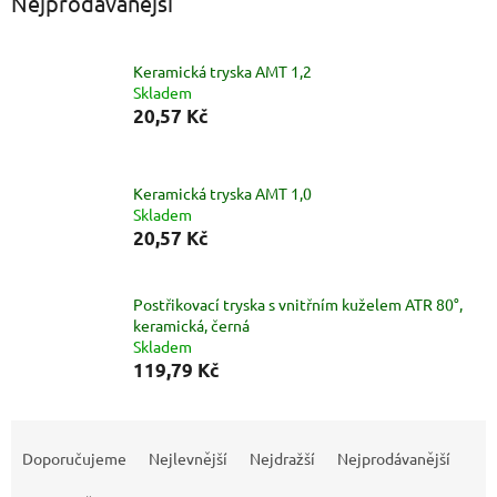
Nejprodávanější
Keramická tryska AMT 1,2
Skladem
20,57 Kč
Keramická tryska AMT 1,0
Skladem
20,57 Kč
Postřikovací tryska s vnitřním kuželem ATR 80°,
keramická, černá
Skladem
119,79 Kč
Ř
a
Doporučujeme
Nejlevnější
Nejdražší
Nejprodávanější
z