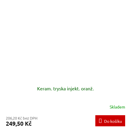
Keram. tryska injekt. oranž.
Skladem
206,20 Kč bez DPH
Do košíku
249,50 Kč