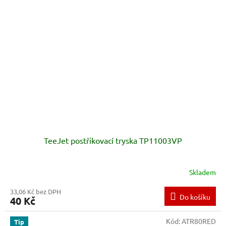
TeeJet postřikovací tryska TP11003VP
Skladem
33,06 Kč bez DPH
Do košíku
40 Kč
Kód:
ATR80RED
Tip