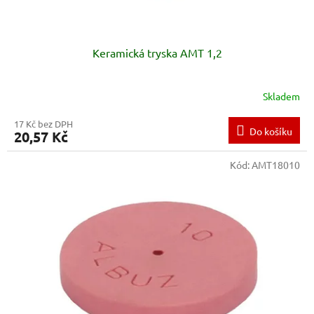
ů
Keramická tryska AMT 1,2
Skladem
17 Kč bez DPH
Do košíku
20,57 Kč
Kód:
AMT18010