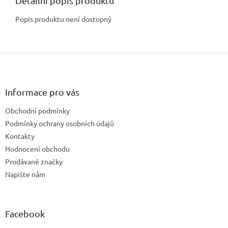
Detailní popis produktu
Popis produktu není dostupný
Z
á
p
a
Informace pro vás
t
Obchodní podmínky
í
Podmínky ochrany osobních údajů
Kontakty
Hodnocení obchodu
Prodávané značky
Napište nám
Facebook