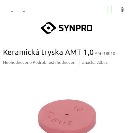
Přejít
NÁKUP
na
obsah
KOŠÍK
Keramická tryska AMT 1,0
AMT18010
Průměrné
Neohodnoceno
Podrobnosti hodnocení
Značka:
Albuz
hodnocení
produktu
je
0,0
z
5
hvězdiček.