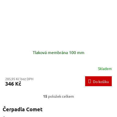
Tlaková membrána 100 mm
Skladem
285,95 Kč bez DPH
Do košíku
346 Kč
15
položek celkem
O
v
l
Čerpadla Comet
á