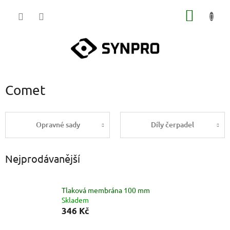
Přejít
NÁKUP
na
obsah
KOŠÍK
Comet
Opravné sady
Díly čerpadel
Nejprodávanější
Tlaková membrána 100 mm
Skladem
346 Kč