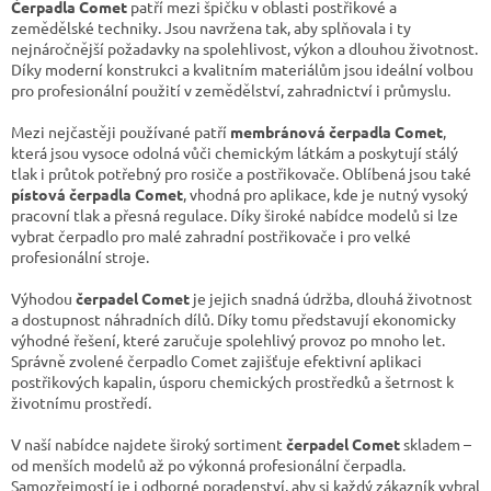
d
Čerpadla Comet
patří mezi špičku v oblasti postřikové a
a
zemědělské techniky. Jsou navržena tak, aby splňovala i ty
c
nejnáročnější požadavky na spolehlivost, výkon a dlouhou životnost.
í
Díky moderní konstrukci a kvalitním materiálům jsou ideální volbou
p
pro profesionální použití v zemědělství, zahradnictví i průmyslu.
r
v
Mezi nejčastěji používané patří
membránová čerpadla Comet
,
k
která jsou vysoce odolná vůči chemickým látkám a poskytují stálý
y
tlak i průtok potřebný pro rosiče a postřikovače. Oblíbená jsou také
v
pístová čerpadla Comet
, vhodná pro aplikace, kde je nutný vysoký
ý
pracovní tlak a přesná regulace. Díky široké nabídce modelů si lze
p
vybrat čerpadlo pro malé zahradní postřikovače i pro velké
i
profesionální stroje.
s
u
Výhodou
čerpadel Comet
je jejich snadná údržba, dlouhá životnost
a dostupnost náhradních dílů. Díky tomu představují ekonomicky
výhodné řešení, které zaručuje spolehlivý provoz po mnoho let.
Správně zvolené čerpadlo Comet zajišťuje efektivní aplikaci
postřikových kapalin, úsporu chemických prostředků a šetrnost k
životnímu prostředí.
V naší nabídce najdete široký sortiment
čerpadel Comet
skladem –
od menších modelů až po výkonná profesionální čerpadla.
Samozřejmostí je i odborné poradenství, aby si každý zákazník vybral