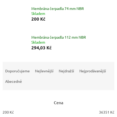
Membrána čerpadla 74 mm NBR
Skladem
200 Kč
Membrána čerpadla 112 mm NBR
Skladem
294,03 Kč
Ř
a
Doporučujeme
Nejlevnější
Nejdražší
Nejprodávanější
z
e
Abecedně
n
í
p
Cena
r
o
200
Kč
36351
Kč
d