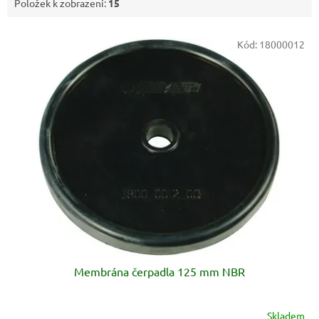
Položek k zobrazení:
15
V
Kód:
18000012
ý
p
i
s
p
r
o
d
u
k
t
ů
Membrána čerpadla 125 mm NBR
Skladem