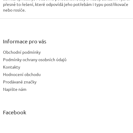
přesně to řešení, které odpovídá jeho potřebám i typu postřikovače
nebo rosiče.
Z
á
p
a
Informace pro vás
t
Obchodní podmínky
í
Podmínky ochrany osobních údajů
Kontakty
Hodnocení obchodu
Prodávané značky
Napište nám
Facebook