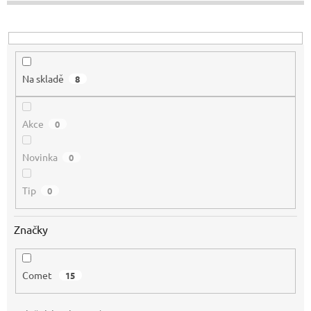
u
k
t
ů
Na skladě
8
Akce
0
Novinka
0
Tip
0
Značky
Comet
15