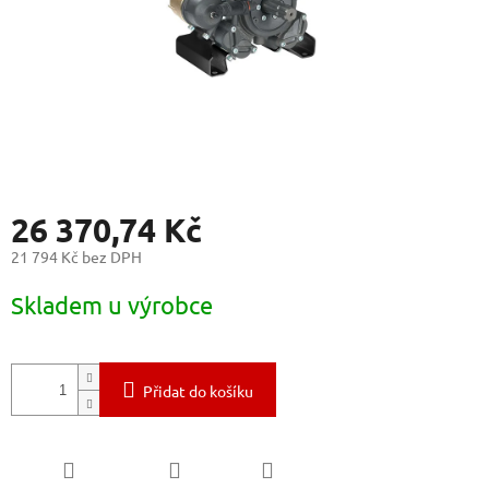
26 370,74 Kč
21 794 Kč bez DPH
Měrná
Skladem u výrobce
cena:
Přidat do košíku