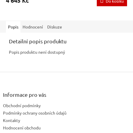
4 645 Kč
Do košíku
Popis
Hodnocení
Diskuze
Detailní popis produktu
Popis produktu není dostupný
Z
á
p
a
Informace pro vás
t
Obchodní podmínky
í
Podmínky ochrany osobních údajů
Kontakty
Hodnocení obchodu