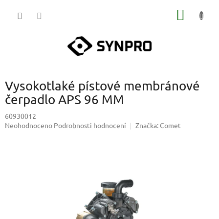
Přejít
NÁKUP
na
obsah
KOŠÍK
Vysokotlaké pístové membránové
čerpadlo APS 96 MM
60930012
Průměrné
Neohodnoceno
Podrobnosti hodnocení
Značka:
Comet
hodnocení
produktu
je
0,0
z
5
hvězdiček.