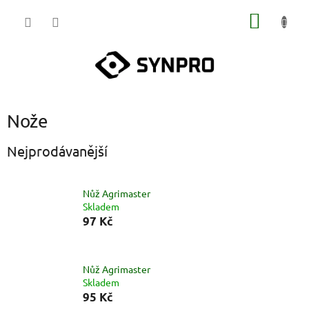
Přejít
NÁKUP
na
obsah
KOŠÍK
Nože
Nejprodávanější
Nůž Agrimaster
Skladem
97 Kč
Nůž Agrimaster
Skladem
95 Kč