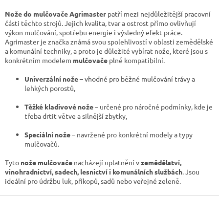
á
d
Nože do mulčovače Agrimaster
patří mezi nejdůležitější pracovní
a
části těchto strojů. Jejich kvalita, tvar a ostrost přímo ovlivňují
c
výkon mulčování, spotřebu energie i výsledný efekt práce.
í
Agrimaster je značka známá svou spolehlivostí v oblasti zemědělské
p
a komunální techniky, a proto je důležité vybírat nože, které jsou s
r
konkrétním modelem
mulčovače
plně kompatibilní.
v
k
Univerzální nože
– vhodné pro běžné mulčování trávy a
y
lehkých porostů,
v
ý
Těžké kladivové nože
– určené pro náročné podmínky, kde je
p
třeba drtit větve a silnější zbytky,
i
s
Speciální nože
– navržené pro konkrétní modely a typy
u
mulčovačů.
Tyto
nože mulčovače
nacházejí uplatnění v
zemědělství,
vinohradnictví, sadech, lesnictví i komunálních službách
. Jsou
ideální pro údržbu luk, příkopů, sadů nebo veřejné zeleně.
Z
á