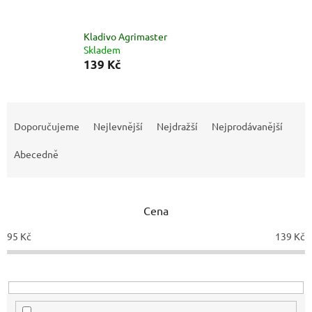
Kladivo Agrimaster
Skladem
139 Kč
Ř
a
Doporučujeme
Nejlevnější
Nejdražší
Nejprodávanější
z
e
Abecedně
n
í
p
Cena
r
o
95
Kč
139
Kč
d
u
k
t
ů