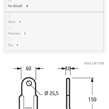
Na skladě
4
Akce
0
Novinka
0
Tip
0
V
Kód:
CK1100
ý
p
i
s
p
r
o
d
u