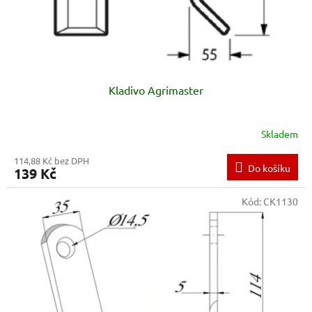
k
t
ů
Kladivo Agrimaster
Skladem
114,88 Kč bez DPH
Do košíku
139 Kč
Kód:
CK1130