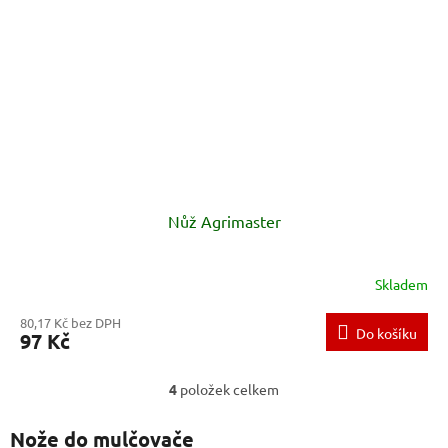
Nůž Agrimaster
Skladem
80,17 Kč bez DPH
Do košíku
97 Kč
4
položek celkem
O
v
l
Nože do mulčovače