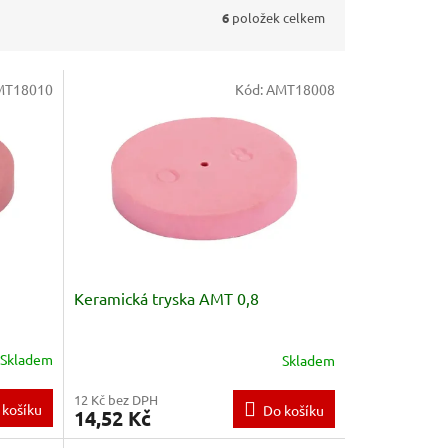
6
položek celkem
MT18010
Kód:
AMT18008
Keramická tryska AMT 0,8
Skladem
Skladem
12 Kč bez DPH
 košíku
Do košíku
14,52 Kč