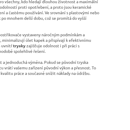
ro všechny, kdo hledají dlouhou životnost a maximální
a odolností proti opotřebení, a proto jsou keramické
ení a častému používání. Ve srovnání s plastovými nebo
ik po mnohem delší dobu, což se promítá do vyšší
 postřikovače vystaveny náročným podmínkám a
minimalizují úlet kapek a přispívají k efektivnímu
a uvnitř
trysky
zajišťuje odolnost i při práci s
uhodobě spolehlivé řešení.
st a jednoduchá výměna. Pokud se původní tryska
u vrátí vašemu zařízení původní výkon a přesnost. To
kvalitu práce a současně snížit náklady na údržbu.