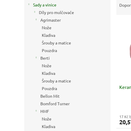
n
a
Sady a vinice
Dopor
e
z
Díly pro mulčovače
l
e
Agrimaster
V
n
Nože
ý
í
Kladiva
p
p
i
r
Šrouby a matice
s
o
Pouzdra
p
d
Berti
r
u
Nože
o
k
Kladiva
d
t
u
ů
Šrouby a matice
Keram
k
Pouzdra
t
Bellon Mit
ů
Bomford Turner
HMF
17 Kč 
Nože
20,5
Kladiva