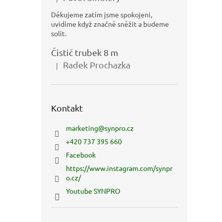
Hodnocení produktu je 5 z 5 hvězdiček.
Děkujeme zatím jsme spokojeni,
uvidíme když značně sněžit a budeme
solit.
Čistič trubek 8 m
Radek Prochazka
|
Hodnocení produktu je 5 z 5 hvězdiček.
Kontakt
marketing
@
synpro.cz
+420 737 395 660
Facebook
https://www.instagram.com/synpr
o.cz/
Youtube SYNPRO