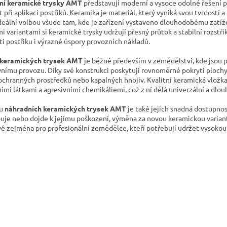
ní keramické trysky AMT
představují moderní a vysoce odolné řešení p
d
 při aplikaci postřiků. Keramika je materiál, který vyniká svou tvrdostí 
a
ideální volbou všude tam, kde je zařízení vystaveno dlouhodobému zatíž
c
i variantami si keramické trysky udržují přesný průtok a stabilní rozstř
í
ti postřiku i výrazné úspory provozních nákladů.
p
r
keramických trysek AMT
je běžné především v zemědělství, kde jsou
v
vnímu provozu. Díky své konstrukci poskytují rovnoměrné pokrytí plochy, 
k
 ochranných prostředků nebo kapalných hnojiv. Kvalitní keramická vložk
y
ími látkami a agresivními chemikáliemi, což z ní dělá univerzální a dlo
v
ý
ou
náhradních keramických trysek AMT
je také jejich snadná dostupno
p
uje nebo dojde k jejímu poškození, výměna za novou keramickou variant
i
ové zejména pro profesionální zemědělce, kteří potřebují udržet vysokou 
s
u