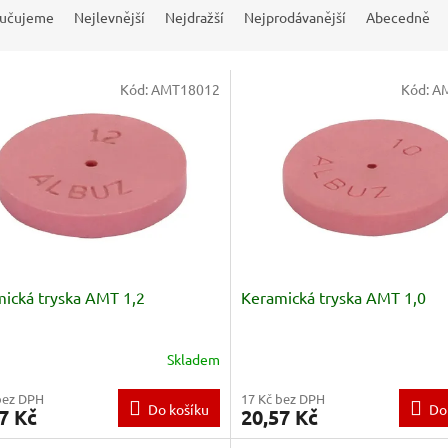
učujeme
Nejlevnější
Nejdražší
Nejprodávanější
Abecedně
Kód:
AMT18012
Kód:
A
ická tryska AMT 1,2
Keramická tryska AMT 1,0
Skladem
bez DPH
17 Kč bez DPH
Do košíku
Do
7 Kč
20,57 Kč