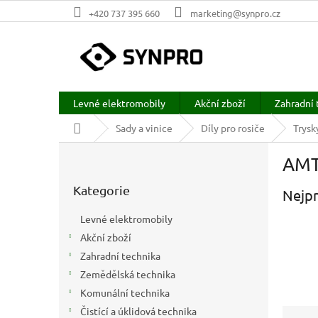
Přejít
+420 737 395 660
marketing@synpro.cz
na
obsah
Levné elektromobily
Akční zboží
Zahradní 
Domů
Sady a vinice
Díly pro rosiče
Trysk
P
AM
o
Přeskočit
s
Kategorie
kategorie
Nejpr
t
r
Levné elektromobily
a
Akční zboží
n
Zahradní technika
n
í
Zemědělská technika
p
Komunální technika
a
Ř
Čistící a úklidová technika