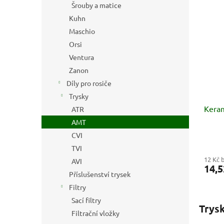
Šrouby a matice
Kuhn
Maschio
Orsi
Ventura
Zanon
Díly pro rosiče
Trysky
Keram
ATR
AMT
CVI
TVI
12 Kč 
AVI
14,5
Příslušenství trysek
Filtry
Sací filtry
Trys
Filtrační vložky