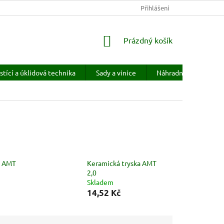
KONTAKTY
HODNOCENÍ OBCHODU
Přihlášení
PRODÁVANÉ ZNAČKY
NÁKUPNÍ
Prázdný košík
KOŠÍK
stící a úklidová technika
Sady a vinice
Náhradní díly
H
a AMT
Keramická tryska AMT
2,0
Skladem
14,52 Kč