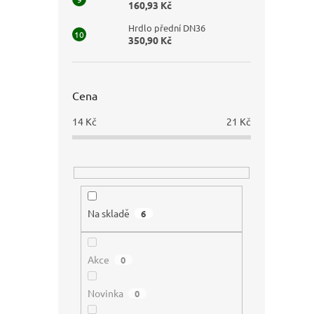
160,93 Kč
Hrdlo přední DN36
350,90 Kč
Cena
14
Kč
21
Kč
Na skladě
6
Akce
0
Novinka
0