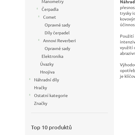
Manometry
Náhrad
přesnost
Čerpadla
trysky 
Comet
kovovým
účinnos
Opravné sady
Díly čerpadel
Použití
Annovi Reverberi
intenzi
využití
Opravné sady
abrazivn
Elektronika
Úvazky
Výhod
opotřeb
Hnojiva
je klíč
Náhradní díly
Hračky
Ostatní kategorie
Značky
Top 10 produktů