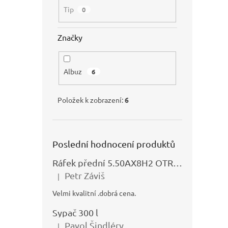
Tip
0
Značky
Albuz
6
Položek k zobrazení:
6
Poslední hodnocení produktů
Ráfek přední 5.50AX8H2 OTRSK21.06 - N325111027
Petr Záviš
|
Hodnocení produktu je 5 z 5 hvězdiček.
Velmi kvalitní .dobrá cena.
Sypač 300 l
Pavol Šindléry
|