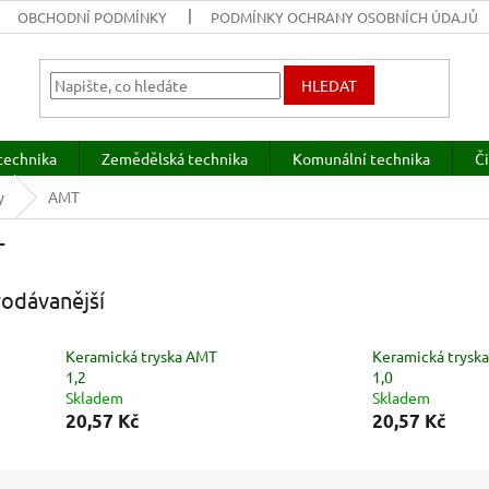
OBCHODNÍ PODMÍNKY
PODMÍNKY OCHRANY OSOBNÍCH ÚDAJŮ
HLEDAT
technika
Zemědělská technika
Komunální technika
Či
y
AMT
T
odávanější
Keramická tryska AMT
Keramická trysk
1,2
1,0
Skladem
Skladem
20,57 Kč
20,57 Kč