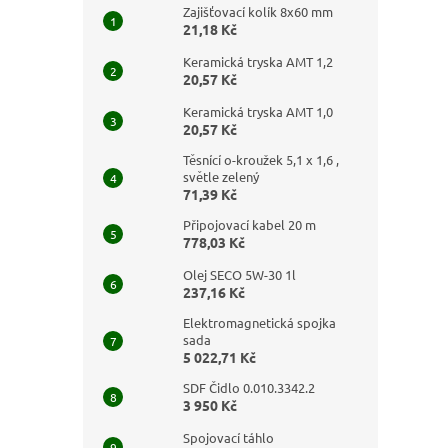
Zajišťovací kolík 8x60 mm
21,18 Kč
Keramická tryska AMT 1,2
20,57 Kč
Keramická tryska AMT 1,0
20,57 Kč
Těsnící o-kroužek 5,1 x 1,6 ,
světle zelený
71,39 Kč
Připojovací kabel 20 m
778,03 Kč
Olej SECO 5W-30 1l
237,16 Kč
Elektromagnetická spojka
sada
5 022,71 Kč
SDF Čidlo 0.010.3342.2
3 950 Kč
Spojovací táhlo