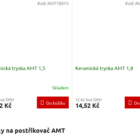
Kód:
AMT18015
Kód:
A
ická tryska AMT 1,5
Keramická tryska AMT 1,8
Skladem
bez DPH
12 Kč bez DPH
Do košíku
Do
2 Kč
14,52 Kč
O
v
ky na postřikovač AMT
l
á