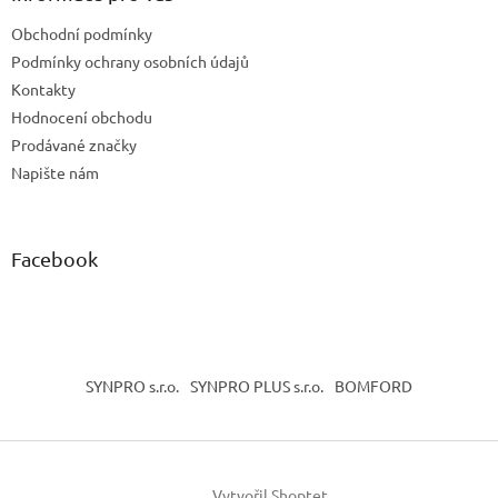
t
Obchodní podmínky
í
Podmínky ochrany osobních údajů
Kontakty
Hodnocení obchodu
Prodávané značky
Napište nám
Facebook
SYNPRO s.r.o.
SYNPRO PLUS s.r.o.
BOMFORD
Vytvořil Shoptet