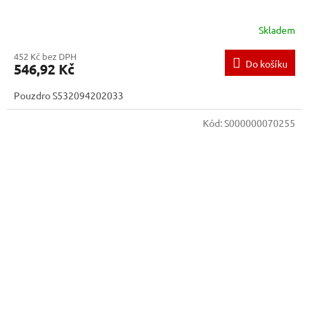
Skladem
452 Kč bez DPH
Do košíku
546,92 Kč
Pouzdro S532094202033
Kód:
S000000070255