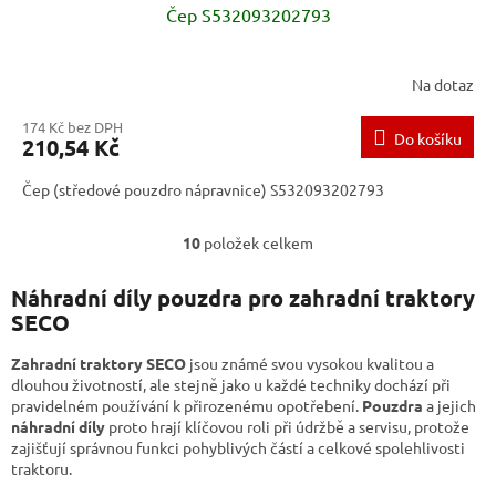
Čep S532093202793
Na dotaz
174 Kč bez DPH
Do košíku
210,54 Kč
Čep (středové pouzdro nápravnice) S532093202793
10
položek celkem
O
v
l
Náhradní díly pouzdra pro zahradní traktory
á
SECO
d
a
Zahradní traktory SECO
jsou známé svou vysokou kvalitou a
c
dlouhou životností, ale stejně jako u každé techniky dochází při
í
pravidelném používání k přirozenému opotřebení.
Pouzdra
a jejich
p
náhradní díly
proto hrají klíčovou roli při údržbě a servisu, protože
r
zajišťují správnou funkci pohyblivých částí a celkové spolehlivosti
v
traktoru.
k