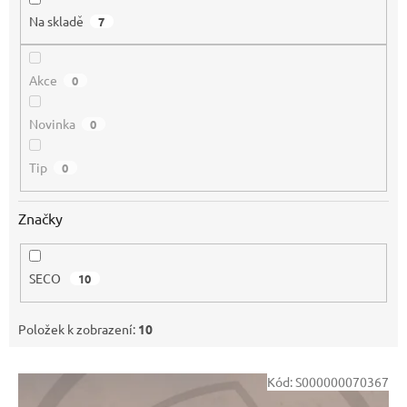
Na skladě
7
Akce
0
Novinka
0
Tip
0
Značky
SECO
10
Položek k zobrazení:
10
V
Kód:
S000000070367
ý