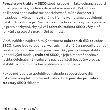
y
Pouzdra pro traktory SECO
slouží především jako ochrana a vodicí
v
prvek pro ložiska, hřídele a další rotační součásti. Pokud jsou
ý
poškozená nebo nadměrně opotřebovaná, může docházet k
p
nežádoucím vibracím, zvýšenému tření a rychlejšímu opotřebení
i
ostatních částí stroje. Pravidelná kontrola a včasná výměna pouzder
s
je proto nezbytná, aby byl váš
zahradní traktor SECO
vždy plně
u
funkční a pracoval s maximální účinností.
V naší nabídce najdete široký sortiment
náhradních dílů pouzder
SECO
, které jsou vyrobeny z kvalitních materiálů a zaručují dlouhou
životnost i při intenzivním používání. Díky přesné kompatibilitě s
jednotlivými modely
traktorů SECO
je jejich montáž snadná a
rychlá. Originální
náhradní díly
navíc zajišťují bezpečný provoz,
stabilitu a dlouhodobě bezproblémový chod stroje.
Pokud potřebujete spolehlivou náhradu za opotřebené díly,
nabízíme kompletní sortiment
náhradních pouzder pro zahradní
traktory SECO
skladem.
Z
á
p
a
Informace pro vás