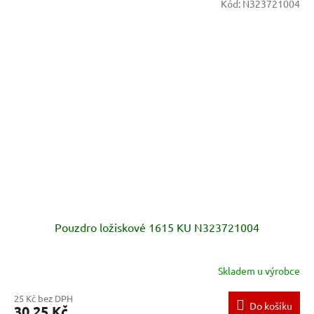
Kód:
N323721004
Pouzdro ložiskové 1615 KU N323721004
Skladem u výrobce
25 Kč bez DPH
Do košíku
30,25 Kč