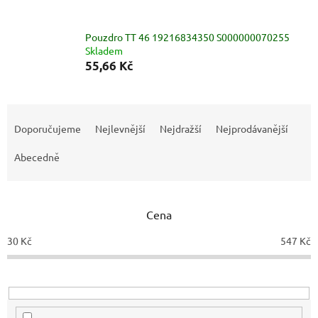
Pouzdro TT 46 19216834350 S000000070255
Skladem
55,66 Kč
Ř
a
Doporučujeme
Nejlevnější
Nejdražší
Nejprodávanější
z
e
Abecedně
n
í
p
Cena
r
o
30
Kč
547
Kč
d
u
k
t
ů