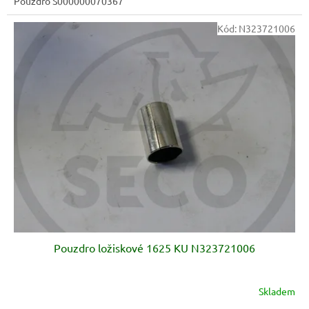
Pouzdro S000000070367
Kód:
N323721006
Pouzdro ložiskové 1625 KU N323721006
Skladem