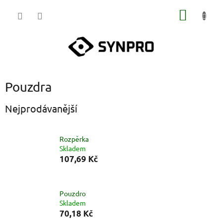
Přejít
NÁKUP
na
obsah
KOŠÍK
Pouzdra
Nejprodávanější
Rozpěrka
Skladem
107,69 Kč
Pouzdro
Skladem
70,18 Kč