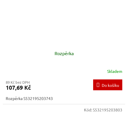
Rozpěrka
Skladem
89 Kč bez DPH
Do košíku
107,69 Kč
Rozpěrka S532195203743
Kód:
S532195203803