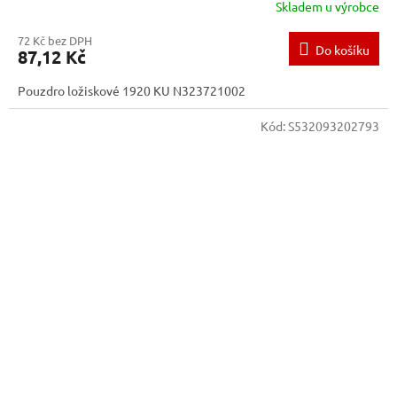
Skladem u výrobce
72 Kč bez DPH
Do košíku
87,12 Kč
Pouzdro ložiskové 1920 KU N323721002
Kód:
S532093202793