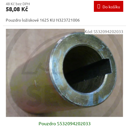
48 Kč bez DPH
Do košíku
58,08 Kč
Pouzdro ložiskové 1625 KU N323721006
Kód:
S532094202033
Pouzdro S532094202033