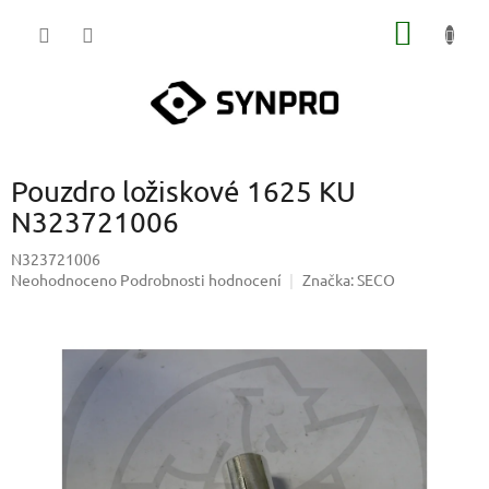
Přejít
NÁKUP
na
obsah
KOŠÍK
Pouzdro ložiskové 1625 KU
N323721006
N323721006
Průměrné
Neohodnoceno
Podrobnosti hodnocení
Značka:
SECO
hodnocení
produktu
je
0,0
z
5
hvězdiček.