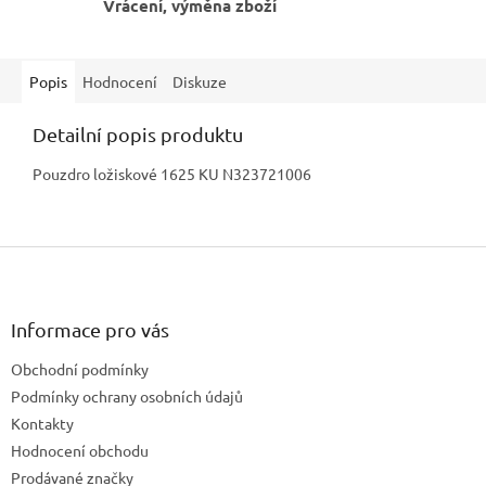
Vrácení, výměna zboží
Popis
Hodnocení
Diskuze
Detailní popis produktu
Pouzdro ložiskové 1625 KU N323721006
Z
á
p
a
Informace pro vás
t
Obchodní podmínky
í
Podmínky ochrany osobních údajů
Kontakty
Hodnocení obchodu
Prodávané značky