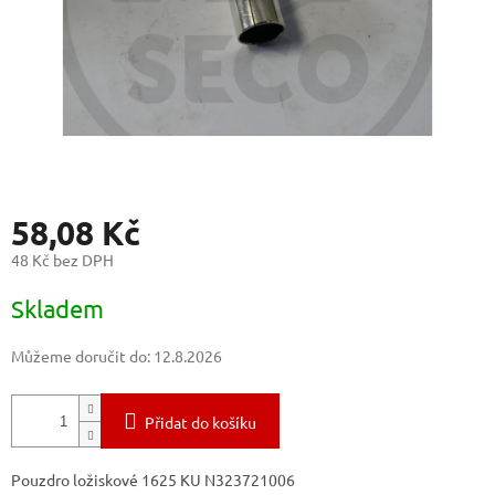
58,08 Kč
48 Kč bez DPH
Měrná
Skladem
cena:
Můžeme doručit do:
12.8.2026
Přidat do košíku
Pouzdro ložiskové 1625 KU N323721006