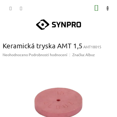
Přejít
NÁKUP
na
obsah
KOŠÍK
Keramická tryska AMT 1,5
AMT18015
Průměrné
Neohodnoceno
Podrobnosti hodnocení
Značka:
Albuz
hodnocení
produktu
je
0,0
z
5
hvězdiček.