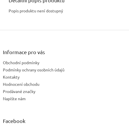
Detailní popis produktu
Popis produktu není dostupný
Z
á
p
a
Informace pro vás
t
Obchodní podmínky
í
Podmínky ochrany osobních údajů
Kontakty
Hodnocení obchodu
Prodávané značky
Napište nám
Facebook