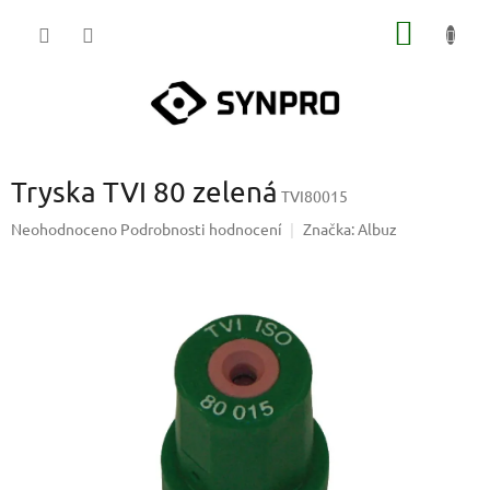
Přejít
NÁKUP
na
obsah
KOŠÍK
Tryska TVI 80 zelená
TVI80015
Průměrné
Neohodnoceno
Podrobnosti hodnocení
Značka:
Albuz
hodnocení
produktu
je
0,0
z
5
hvězdiček.