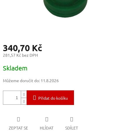
340,70 Kč
281,57 Kč bez DPH
Měrná
Skladem
cena:
Můžeme doručit do:
11.8.2026
Přidat do košíku
ZEPTAT SE
HLÍDAT
SDÍLET