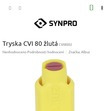
Přejít
NÁKUP
na
obsah
KOŠÍK
Tryska CVI 80 žlutá
CVI8002
Průměrné
Neohodnoceno
Podrobnosti hodnocení
Značka:
Albuz
hodnocení
produktu
je
0,0
z
5
hvězdiček.