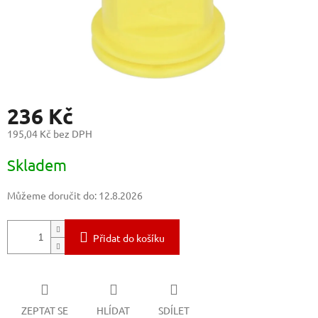
236 Kč
195,04 Kč bez DPH
Měrná
Skladem
cena:
Můžeme doručit do:
12.8.2026
Přidat do košíku
ZEPTAT SE
HLÍDAT
SDÍLET