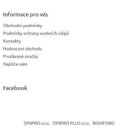
á
p
a
Informace pro vás
t
Obchodní podmínky
í
Podmínky ochrany osobních údajů
Kontakty
Hodnocení obchodu
Prodávané značky
Napište nám
Facebook
SYNPRO s.r.o.
SYNPRO PLUS s.r.o.
BOMFORD