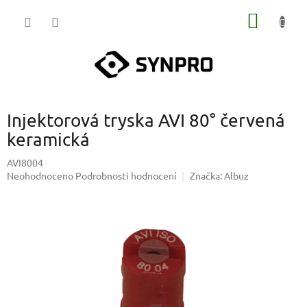
Přejít
NÁKUP
na
obsah
KOŠÍK
Injektorová tryska AVI 80° červená
keramická
AVI8004
Průměrné
Neohodnoceno
Podrobnosti hodnocení
Značka:
Albuz
hodnocení
produktu
je
0,0
z
5
hvězdiček.