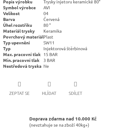
Popis výrobku
Trysky injetoru keramické 80°
Symbol výrobce
AVI
Velikost
04
Barva
Červená
Úhel rozstřiku
80
°
Materiál trysky
Keramika
Povrchový materiál
Plast
Typ upevnění
SW11
Typ
Injektorová štěrbinová
Max. pracovní tlak
15
BAR
Min. pracovní tlak
3
BAR
Nestředová tryska
Ne
ZEPTAT SE
HLÍDAT
SDÍLET
Doprava zdarma nad 10.000 Kč
(nevztahuje se na zboží 40kg+)