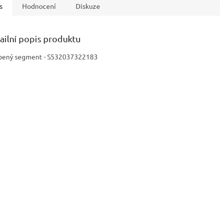
s
Hodnocení
Diskuze
ailní popis produktu
ený segment - S532037322183