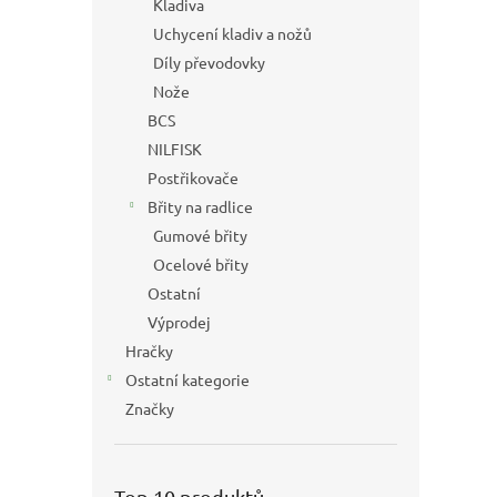
Kladiva
Uchycení kladiv a nožů
Díly převodovky
Nože
BCS
NILFISK
Postřikovače
Břity na radlice
Gumové břity
Ocelové břity
Ostatní
Výprodej
Hračky
Ostatní kategorie
Značky
Top 10 produktů