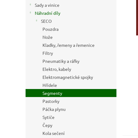
n
Sady a vinice
e
Náhradní díly
l
SECO
Pouzdra
Nože
Kladky, řemeny a řemenice
Filtry
Pneumatiky a ráfky
Elektro, kabely
Elektromagnetické spojky
Hřídele
Segmenty
Pastorky
Páčka plynu
Sytiče
Čepy
Kola sečení