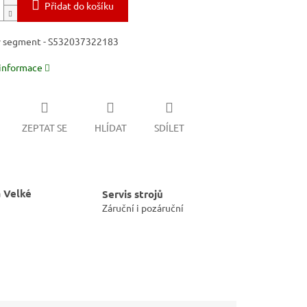
Přidat do košíku
 segment - S532037322183
 informace
ZEPTAT SE
HLÍDAT
SDÍLET
 Velké
Servis strojů
Záruční i pozáruční