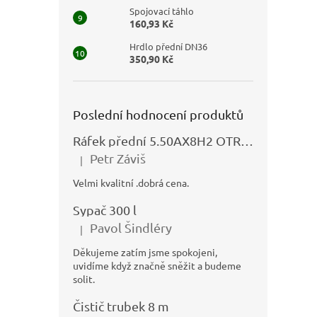
Spojovací táhlo
160,93 Kč
Hrdlo přední DN36
350,90 Kč
Poslední hodnocení produktů
Ráfek přední 5.50AX8H2 OTRSK21.06 - N325111027
Petr Záviš
|
Hodnocení produktu je 5 z 5 hvězdiček.
Velmi kvalitní .dobrá cena.
Sypač 300 l
Pavol Šindléry
|
Hodnocení produktu je 5 z 5 hvězdiček.
Děkujeme zatím jsme spokojeni,
uvidíme když značně sněžit a budeme
solit.
Čistič trubek 8 m