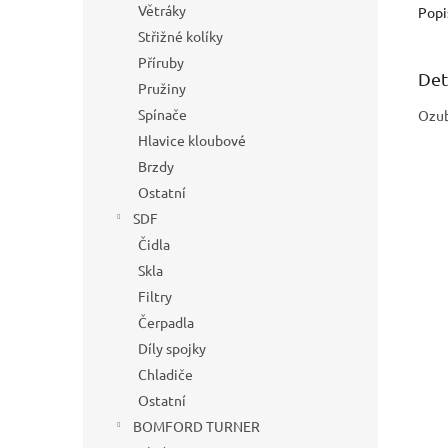
Větráky
Popi
Střižné kolíky
Příruby
Det
Pružiny
Spínače
Ozub
Hlavice kloubové
Brzdy
Ostatní
SDF
Čidla
Skla
Filtry
Čerpadla
Díly spojky
Chladiče
Ostatní
BOMFORD TURNER