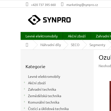
Přejít
+420 737 395 660
marketing@synpro.cz
na
obsah
Levné elektromobily
Akční zboží
Zahradní 
Domů
Náhradní díly
SECO
Segmenty
P
Ozu
o
Přeskočit
s
Průměr
Neohod
Kategorie
kategorie
t
hodnoc
r
produkt
Levné elektromobily
a
je
Akční zboží
n
0,0
z
Zahradní technika
n
5
í
Zemědělská technika
hvězdič
p
Komunální technika
a
Čistící a úklidová technika