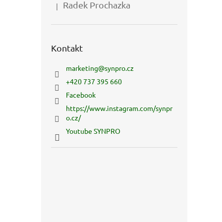
Radek Prochazka
|
Hodnocení produktu je 5 z 5 hvězdiček.
Kontakt
marketing
@
synpro.cz
+420 737 395 660
Facebook
https://www.instagram.com/synpr
o.cz/
Youtube SYNPRO