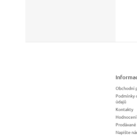
Z
á
p
a
t
Informac
í
Obchodní 
Podmínky 
údajů
Kontakty
Hodnocení
Prodávané
Napište n