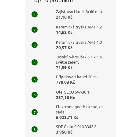
Zajišťovací kolík 8x60 mm
21,18 Kč
Keramická tryska AMT 1,2
14,52 Kč
Keramická tryska AMT 1,0
20,57 Kč
Těsnící o-kroužek 5,1 x 1,6 ,
světle zelený
71,39 Kč
Připojovací kabel 20 m
778,03 Kč
Olej SECO 5W-30 1l
237,16 Kč
Elektromagnetická spojka
sada
5 022,71 Kč
SDF Čidlo 0.010.3342.2
3 950 Kč