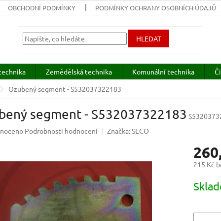
OBCHODNÍ PODMÍNKY
PODMÍNKY OCHRANY OSOBNÍCH ÚDAJŮ
HLEDAT
technika
Zemědělská technika
Komunální technika
Či
Ozubený segment - S532037322183
bený segment - S532037322183
S5320373
né
noceno
Podrobnosti hodnocení
Značka:
SECO
ení
260
u
215 Kč 
Měrná
Sklad
cena:
ek.