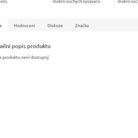
ení.
mokro-suchých vysavačů
mokro-suc
Nilfisk. S inovativním
Nilfisk. S 
filtračním systémem,
filtračním
zvýšeným výkonem a...
zvýšeným 
s
Hodnocení
Diskuze
Značka
ailní popis produktu
s produktu není dostupný