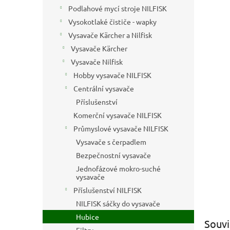
n
Podlahové mycí stroje NILFISK
e
Vysokotlaké čističe - wapky
l
Vysavače Kärcher a Nilfisk
Vysavače Kärcher
Vysavače Nilfisk
Hobby vysavače NILFISK
Centrální vysavače
Příslušenství
Komerční vysavače NILFISK
Průmyslové vysavače NILFISK
Vysavače s čerpadlem
Bezpečnostní vysavače
Jednofázové mokro-suché
vysavače
Příslušenství NILFISK
NILFISK sáčky do vysavače
Hubice
Souvi