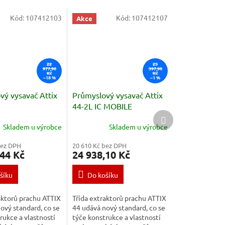
Kód:
107412103
Kód:
107412107
Akce
22
25
977,90
397,90
Kč
Kč
–18 %
–1 %
vý vysavač Attix
Průmyslový vysavač Attix
44-2L IC MOBILE
Další
produkt
Skladem u výrobce
Skladem u výrobce
bez DPH
20 610 Kč bez DPH
,44 Kč
24 938,10 Kč
šíku
Do košíku
aktorů prachu ATTIX
Třída extraktorů prachu ATTIX
ový standard, co se
44 udává nový standard, co se
rukce a vlastností
týče konstrukce a vlastností