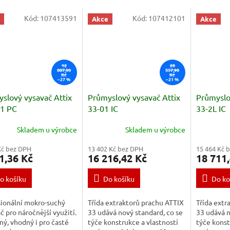
Kód:
107413591
Kód:
107412101
Akce
Akce
12
20
087,90
557,90
Kč
Kč
–27 %
–21 %
slový vysavač Attix
Průmyslový vysavač Attix
Průmyslo
01 PC
33-01 IC
33-2L IC
Skladem u výrobce
Skladem u výrobce
Kč bez DPH
13 402 Kč bez DPH
15 464 Kč 
1,36 Kč
16 216,42 Kč
18 711
o košíku
Do košíku
Do ko
sionální mokro-suchý
Třída extraktorů prachu ATTIX
Třída extr
č pro náročnější využití.
33 udává nový standard, co se
33 udává n
ý, vhodný i pro časté
týče konstrukce a vlastností
týče konst