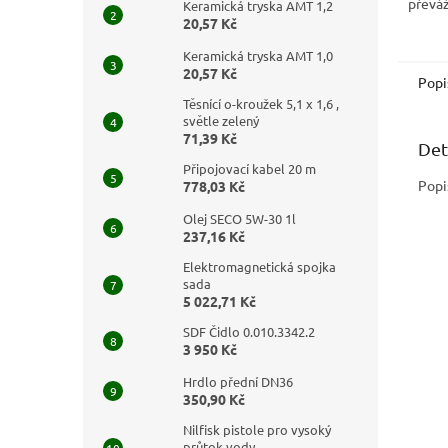
převáž
Keramická tryska AMT 1,2
20,57 Kč
Keramická tryska AMT 1,0
20,57 Kč
Popi
Těsnící o-kroužek 5,1 x 1,6 ,
světle zelený
71,39 Kč
Det
Připojovací kabel 20 m
Popi
778,03 Kč
Olej SECO 5W-30 1l
237,16 Kč
Elektromagnetická spojka
sada
5 022,71 Kč
SDF Čidlo 0.010.3342.2
3 950 Kč
Hrdlo přední DN36
350,90 Kč
Nilfisk pistole pro vysoký
průtok vody