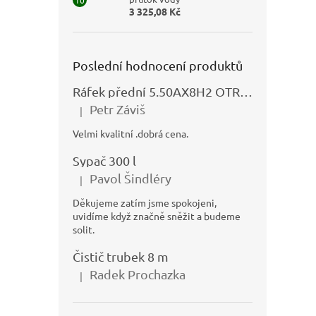
3 325,08 Kč
Poslední hodnocení produktů
Ráfek přední 5.50AX8H2 OTRSK21.06 - N325111027
Petr Záviš
|
Hodnocení produktu je 5 z 5 hvězdiček.
Velmi kvalitní .dobrá cena.
Sypač 300 l
Pavol Šindléry
|
Hodnocení produktu je 5 z 5 hvězdiček.
Děkujeme zatím jsme spokojeni,
uvidíme když značně sněžit a budeme
solit.
Čistič trubek 8 m
Radek Prochazka
|
Hodnocení produktu je 5 z 5 hvězdiček.