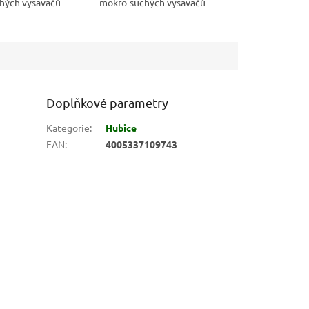
hých vysavačů
mokro-suchých vysavačů
inovativním
Nilfisk. S inovativním
 systémem,
filtračním systémem,
výkonem a...
zvýšeným výkonem a...
Doplňkové parametry
Kategorie
:
Hubice
EAN
:
4005337109743