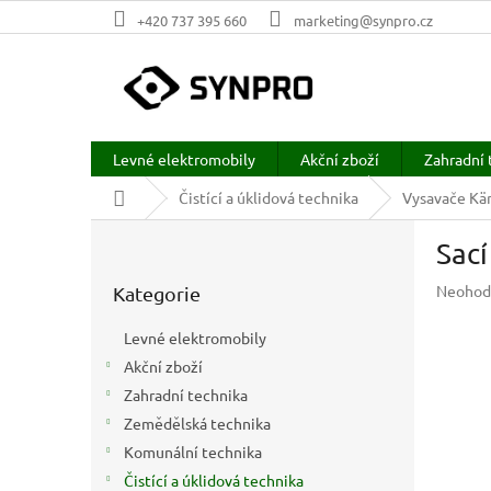
Přejít
+420 737 395 660
marketing@synpro.cz
na
obsah
Levné elektromobily
Akční zboží
Zahradní 
Domů
Čistící a úklidová technika
Vysavače Kär
P
Sací
o
Přeskočit
s
Průměr
Neohod
Kategorie
kategorie
t
hodnoc
r
produkt
Levné elektromobily
a
je
Akční zboží
n
0,0
z
Zahradní technika
n
5
í
Zemědělská technika
hvězdič
p
Komunální technika
a
Čistící a úklidová technika