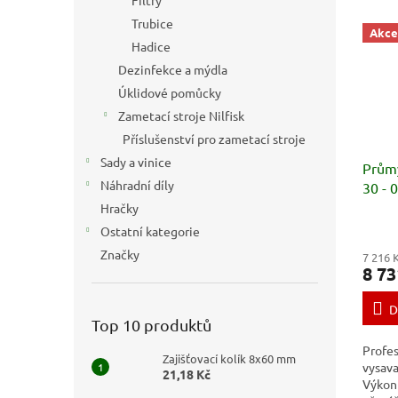
Filtry
Trubice
Akce
Hadice
Dezinfekce a mýdla
Úklidové pomůcky
Zametací stroje Nilfisk
Příslušenství pro zametací stroje
Sady a vinice
Průmy
Náhradní díly
30 - 
Hračky
Ostatní kategorie
Značky
7 216 
8 73
D
Top 10 produktů
Profe
Zajišťovací kolík 8x60 mm
vysava
21,18 Kč
Výkonn