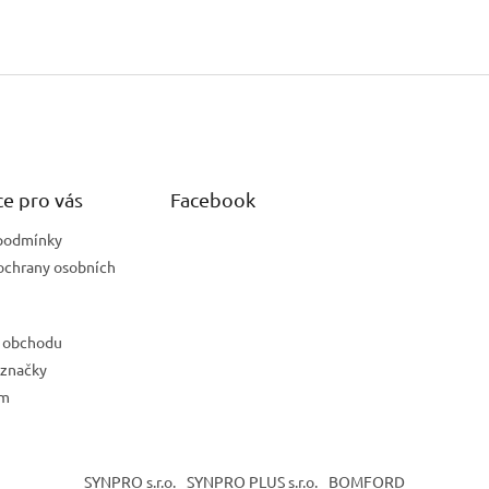
e pro vás
Facebook
podmínky
ochrany osobních
 obchodu
 značky
ám
SYNPRO s.r.o.
SYNPRO PLUS s.r.o.
BOMFORD