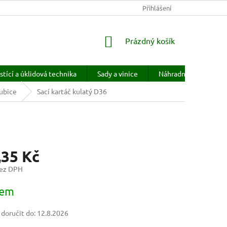
KONTAKTY
HODNOCENÍ OBCHODU
Přihlášení
PRODÁVANÉ ZNAČKY
NÁKUPNÍ
Prázdný košík
KOŠÍK
stící a úklidová technika
Sady a vinice
Náhradní díly
H
ubice
Sací kartáč kulatý D36
,35 Kč
bez DPH
dem
oručit do:
12.8.2026