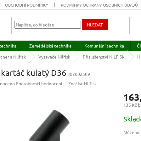
OBCHODNÍ PODMÍNKY
PODMÍNKY OCHRANY OSOBNÍCH ÚDAJŮ
HLEDAT
technika
Zemědělská technika
Komunální technika
Či
cher a Nilfisk
Vysavače Nilfisk
Příslušenství NILFISK
H
 kartáč kulatý D36
302002509
né
noceno
Podrobnosti hodnocení
Značka:
Nilfisk
ení
163
u
135 Kč 
Měrná
Skla
cena:
ek.
Můžeme d