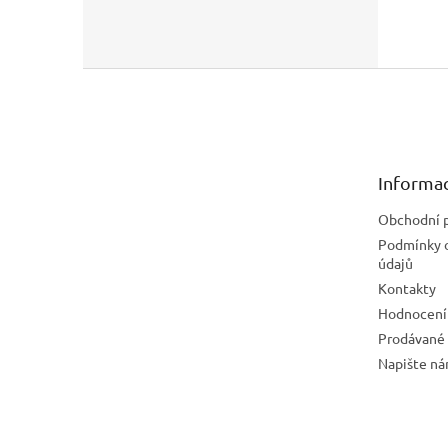
Z
á
p
a
t
Informac
í
Obchodní 
Podmínky 
údajů
Kontakty
Hodnocení
Prodávané
Napište n