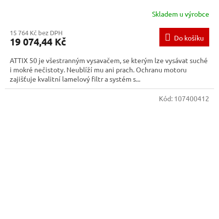
Skladem u výrobce
15 764 Kč bez DPH
Do košíku
19 074,44 Kč
ATTIX 50 je všestranným vysavačem, se kterým lze vysávat suché
i mokré nečistoty. Neublíží mu ani prach. Ochranu motoru
zajišťuje kvalitní lamelový filtr a systém s...
Kód:
107400412