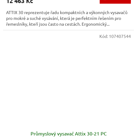
12 463 Kč
ATTIX 30 reprezentuje řadu kompaktních a výkon­ných vysavačů
pro mokré a suché vysávání, která je perfektním řešením pro
řemeslníky, kteří jsou často na cestách. Ergonomický...
Kód:
107407544
Průmyslový vysavač Attix 30-21 PC