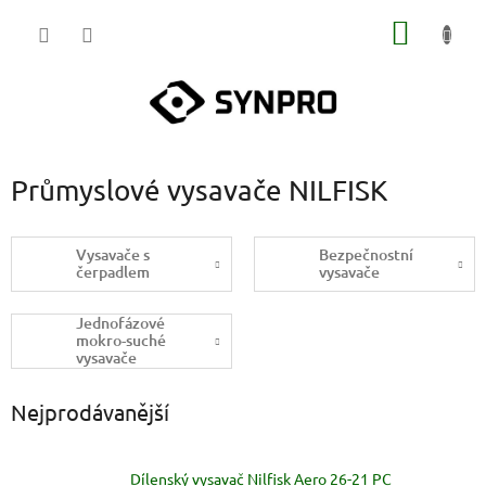
Přejít
NÁKUP
na
obsah
KOŠÍK
Průmyslové vysavače NILFISK
Vysavače s
Bezpečnostní
čerpadlem
vysavače
Jednofázové
mokro-suché
vysavače
Nejprodávanější
Dílenský vysavač Nilfisk Aero 26-21 PC