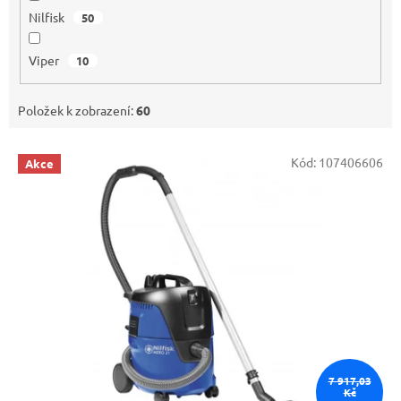
Nilfisk
50
Viper
10
Položek k zobrazení:
60
V
Kód:
107406606
Akce
ý
p
i
s
p
r
o
d
u
k
t
7 917,03
ů
Kč