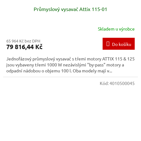
Průmyslový vysavač Attix 115-01
Skladem u výrobce
65 964 Kč bez DPH
Do košíku
79 816,44 Kč
Jednofázový průmyslový vysavač s třemi motory ATTIX 115 & 125
jsou vybaveny třemi 1000 W nezávislými "by-pass" motory a
odpadní nádobou o objemu 100 l. Oba modely mají v...
Kód:
4010500045