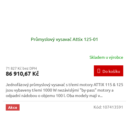
Průmyslový vysavač Attix 125-01
Skladem u výrobce
71 827 Kč bez DPH
Do košíku
86 910,67 Kč
Jednofázový průmyslový vysavač s třemi motory ATTIX 115 & 125
jsou vybaveny třemi 1000 W nezávislými "by-pass" motory a
odpadní nádobou o objemu 100 l. Oba modely mají v...
Kód:
107413591
Akce