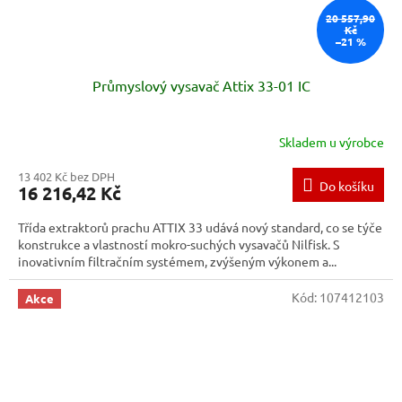
20 557,90
Kč
–21 %
Průmyslový vysavač Attix 33-01 IC
Skladem u výrobce
13 402 Kč bez DPH
Do košíku
16 216,42 Kč
Třída extraktorů prachu ATTIX 33 udává nový standard, co se týče
konstrukce a vlastností mokro-suchých vysavačů Nilfisk. S
inovativním filtračním systémem, zvýšeným výkonem a...
Kód:
107412103
Akce