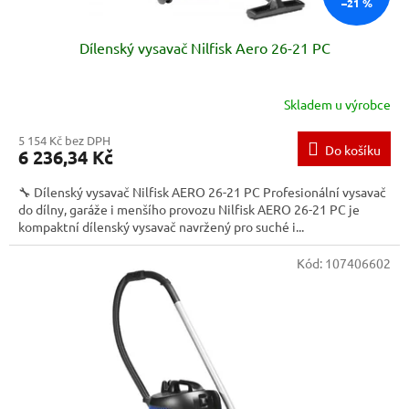
–21 %
Dílenský vysavač Nilfisk Aero 26-21 PC
Skladem u výrobce
Průměrné
hodnocení
5 154 Kč bez DPH
produktu
Do košíku
6 236,34 Kč
je
5,0
🔧 Dílenský vysavač Nilfisk AERO 26-21 PC Profesionální vysavač
z
do dílny, garáže i menšího provozu Nilfisk AERO 26-21 PC je
5
kompaktní dílenský vysavač navržený pro suché i...
hvězdiček.
Kód:
107406602