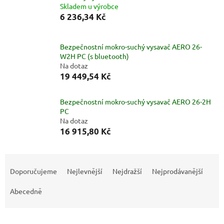
Skladem u výrobce
6 236,34 Kč
Bezpečnostní mokro-suchý vysavač AERO 26-
W2H PC (s bluetooth)
Na dotaz
19 449,54 Kč
Bezpečnostní mokro-suchý vysavač AERO 26-2H
PC
Na dotaz
16 915,80 Kč
Ř
a
Doporučujeme
Nejlevnější
Nejdražší
Nejprodávanější
z
e
Abecedně
n
í