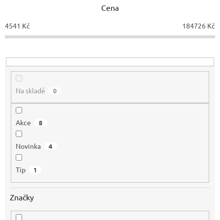
p
Cena
r
o
4541
Kč
184726
Kč
d
u
k
t
ů
Na skladě
0
Akce
8
Novinka
4
Tip
1
Značky