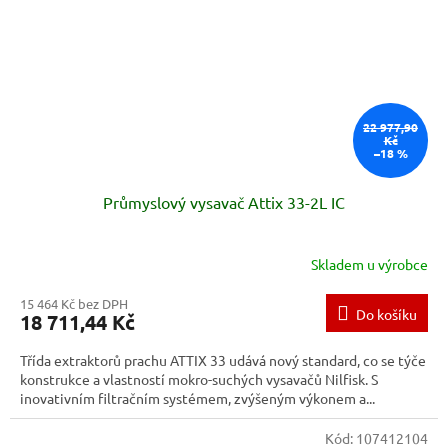
22 977,90
Kč
–18 %
Průmyslový vysavač Attix 33-2L IC
Skladem u výrobce
15 464 Kč bez DPH
Do košíku
18 711,44 Kč
Třída extraktorů prachu ATTIX 33 udává nový standard, co se týče
konstrukce a vlastností mokro-suchých vysavačů Nilfisk. S
inovativním filtračním systémem, zvýšeným výkonem a...
Kód:
107412104