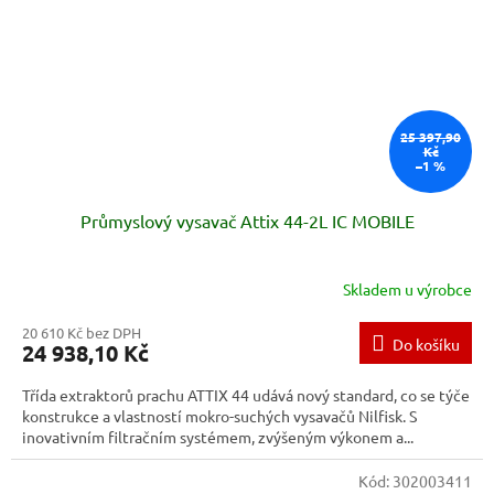
25 397,90
Kč
–1 %
Průmyslový vysavač Attix 44-2L IC MOBILE
Skladem u výrobce
20 610 Kč bez DPH
Do košíku
24 938,10 Kč
Třída extraktorů prachu ATTIX 44 udává nový standard, co se týče
konstrukce a vlastností mokro-suchých vysavačů Nilfisk. S
inovativním filtračním systémem, zvýšeným výkonem a...
Kód:
302003411