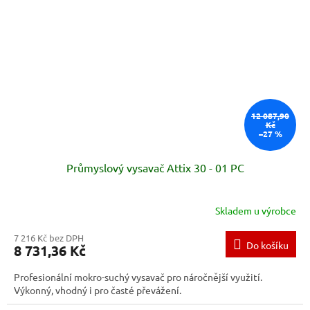
12 087,90
Kč
–27 %
Průmyslový vysavač Attix 30 - 01 PC
Skladem u výrobce
7 216 Kč bez DPH
Do košíku
8 731,36 Kč
Profesionální mokro-suchý vysavač pro náročnější využití.
Výkonný, vhodný i pro časté převážení.