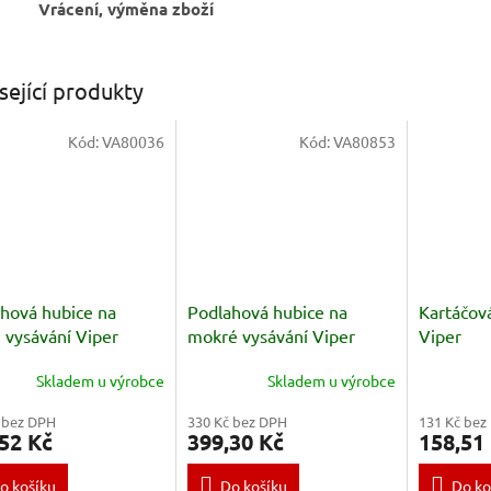
Vrácení, výměna zboží
sející produkty
Kód:
VA80036
Kód:
VA80853
hová hubice na
Podlahová hubice na
Kartáčov
 vysávání Viper
mokré vysávání Viper
Viper
Skladem u výrobce
Skladem u výrobce
 bez DPH
330 Kč bez DPH
131 Kč bez
52 Kč
399,30 Kč
158,51
o košíku
Do košíku
Do ko