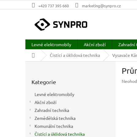
Přejít
+420 737 395 660
marketing@synpro.cz
na
obsah
Levné elektromobily
Akční zboží
Zahradní 
Domů
Čistící a úklidová technika
Vysavače Kär
P
Prů
o
Přeskočit
s
Průměr
Neohod
Kategorie
kategorie
t
hodnoc
r
produkt
Levné elektromobily
a
je
Akční zboží
n
0,0
z
Zahradní technika
n
5
í
Zemědělská technika
hvězdič
p
Komunální technika
a
Čistící a úklidová technika