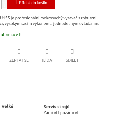
Přidat do košíku
U155 je profesionální mokrosuchý vysavač s robustní
cí, vysokým sacím výkonem a
jednoduchým ovládáním.
 informace
ZEPTAT SE
HLÍDAT
SDÍLET
 Velké
Servis strojů
Záruční i pozáruční