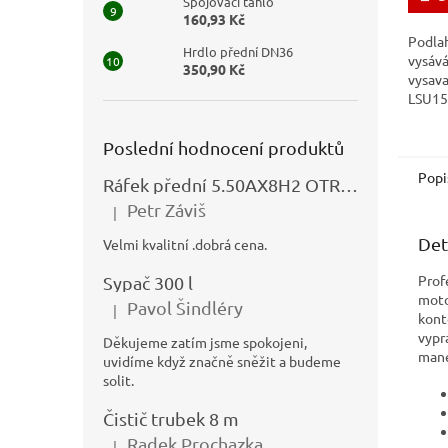
Spojovací táhlo
160,93 Kč
Podla
Hrdlo přední DN36
vysává
350,90 Kč
vysav
LSU15
LSU37
Poslední hodnocení produktů
Popi
Ráfek přední 5.50AX8H2 OTRSK21.06 - N325111027
Petr Záviš
|
Hodnocení produktu je 5 z 5 hvězdiček.
Det
Velmi kvalitní .dobrá cena.
Prof
Sypač 300 l
mot
Pavol Šindléry
|
Hodnocení produktu je 5 z 5 hvězdiček.
kont
vypr
Děkujeme zatím jsme spokojeni,
mané
uvidíme když značně sněžit a budeme
solit.
Čistič trubek 8 m
Radek Prochazka
|