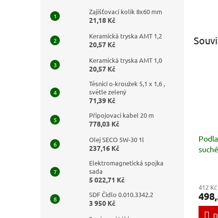
Zajišťovací kolík 8x60 mm
21,18 Kč
Keramická tryska AMT 1,2
Souvi
20,57 Kč
Keramická tryska AMT 1,0
20,57 Kč
Těsnící o-kroužek 5,1 x 1,6 ,
světle zelený
71,39 Kč
Připojovací kabel 20 m
778,03 Kč
Podla
Olej SECO 5W-30 1l
237,16 Kč
suché
Elektromagnetická spojka
sada
5 022,71 Kč
412 Kč
498,
SDF Čidlo 0.010.3342.2
3 950 Kč
D