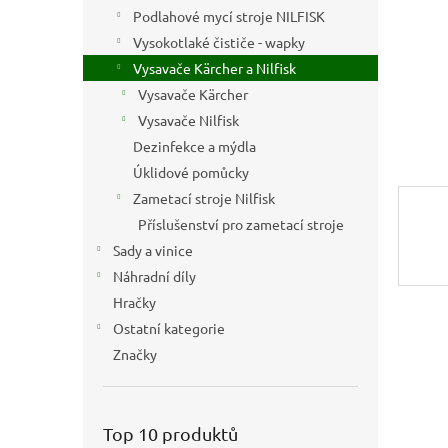
n
Podlahové mycí stroje NILFISK
e
Vysokotlaké čističe - wapky
l
Vysavače Kärcher a Nilfisk
Vysavače Kärcher
Vysavače Nilfisk
Dezinfekce a mýdla
Úklidové pomůcky
Zametací stroje Nilfisk
Příslušenství pro zametací stroje
Sady a vinice
Náhradní díly
Hračky
Ostatní kategorie
Značky
Top 10 produktů