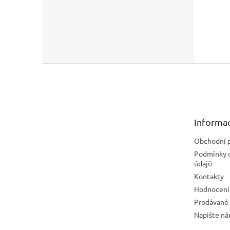
Z
á
p
a
t
Informac
í
Obchodní 
Podmínky 
údajů
Kontakty
Hodnocení
Prodávané
Napište n