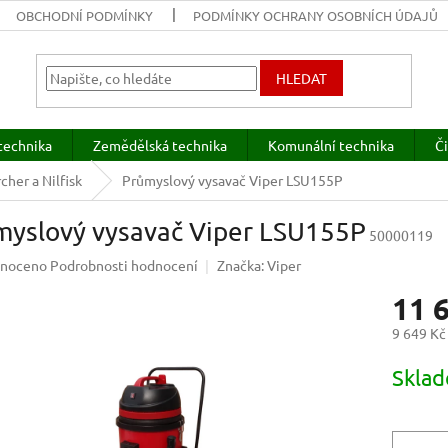
OBCHODNÍ PODMÍNKY
PODMÍNKY OCHRANY OSOBNÍCH ÚDAJŮ
HLEDAT
technika
Zemědělská technika
Komunální technika
Či
cher a Nilfisk
Průmyslový vysavač Viper LSU155P
myslový vysavač Viper LSU155P
50000119
né
noceno
Podrobnosti hodnocení
Značka:
Viper
ení
11 
u
9 649 Kč
Měrná
Sklad
cena:
ek.