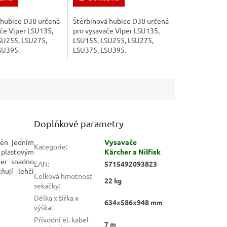
 hubice D38 určená
Štěrbinová hubice D38 určená
če Viper LSU135,
pro vysavače Viper LSU135,
SU255, LSU275,
LSU155, LSU255, LSU275,
SU395.
LSU375, LSU395.
Doplňkové parametry
něn jedním
Vysavače
Kategorie
:
plastovým
Kärcher a Nilfisk
ner snadno
EAN
:
5715492093823
ňují lehčí
Celková hmotnost
22 kg
sekačky
:
Délka x šířka x
634x586x948 mm
výška
:
Přívodní el. kabel
7 m