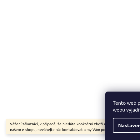
Tento web p
webu vyjadřu
Vážení zákazníci, v případě, že hledáte konkrétní zboží a my jej nemáme v
Nastaven
našem e-shopu, neváhejte nás kontaktovat a my Vám pomůžeme s výběrem.