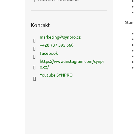
Hodnocení produktu je 5 z 5 hvězdiček.
Stan
Kontakt
marketing
@
synpro.cz
+420 737 395 660
Facebook
https://www.instagram.com/synpr
o.cz/
Youtube SYNPRO