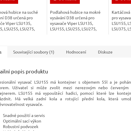
hová hubice na suché
Podlahová hubice na mokré
Kartáčová
ní D38 určená pro
vysávání D38 určená pro
pro vysava
ače Viper LSU135,
vysavače Viper LSU135,
LSU155, L
5, LSU255, LSU275,
LSU155, LSU255, LSU275,
LSU375, L
5, LSU395.
LSU375, LSU395.
s
Související soubory (1)
Hodnocení
Diskuze
ailní popis produktu
esionální vysavač LSU155 má kontejner s objemem 55l a je pohá
orem. Uživatel si může zvolit mezi nerezovým nebo červeným 
ejnerem. LSU155 má vypouštěcí hadici, pomocí které lze kontej
ázdnit. Má velká zadní kola a rotující přední kola, která umož
vrovatelnost vysavače.
Snadné použití a servis
Optimální sací výkon
Robustní podvozek