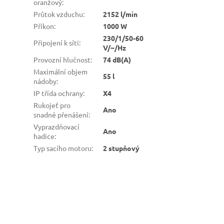
oranžový
:
Průtok vzduchu
:
2152 l/min
Příkon
:
1000 W
230/1/50-60
Připojení k síti
:
V/~/Hz
Provozní hlučnost
:
74 dB(A)
Maximální objem
55 l
nádoby
:
IP třída ochrany
:
X4
Rukojeť pro
Ano
snadné přenášení
:
Vyprazdňovací
Ano
hadice
:
Typ sacího motoru
:
2 stupňový