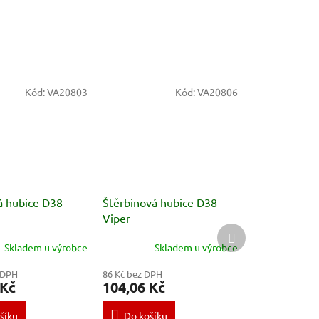
Kód:
VA20803
Kód:
VA20806
á hubice D38
Štěrbinová hubice D38
Viper
Další
produkt
Skladem u výrobce
Skladem u výrobce
 DPH
86 Kč bez DPH
 Kč
104,06 Kč
šíku
Do košíku