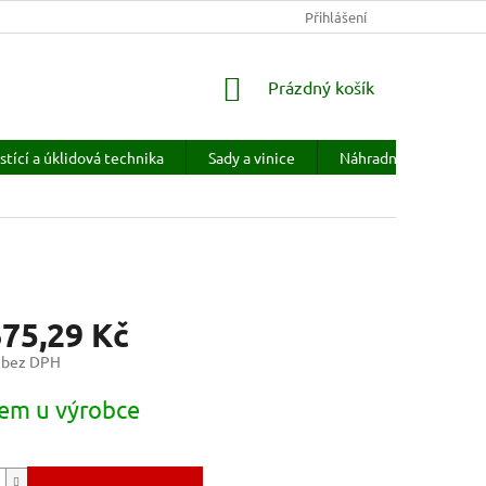
KONTAKTY
HODNOCENÍ OBCHODU
Přihlášení
PRODÁVANÉ ZNAČKY
NÁKUPNÍ
Prázdný košík
KOŠÍK
stící a úklidová technika
Sady a vinice
Náhradní díly
H
675,29 Kč
 bez DPH
em u výrobce