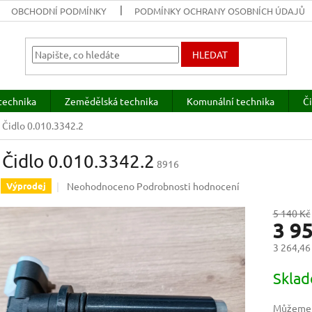
OBCHODNÍ PODMÍNKY
PODMÍNKY OCHRANY OSOBNÍCH ÚDAJŮ
HLEDAT
technika
Zemědělská technika
Komunální technika
Či
 Čidlo 0.010.3342.2
Čidlo 0.010.3342.2
8916
Průměrné
Neohodnoceno
Podrobnosti hodnocení
Výprodej
hodnocení
produktu
5 140 Kč
3 9
je
0,0
3 264,46
z
5
Měrná
Skla
hvězdiček.
cena:
Můžeme d