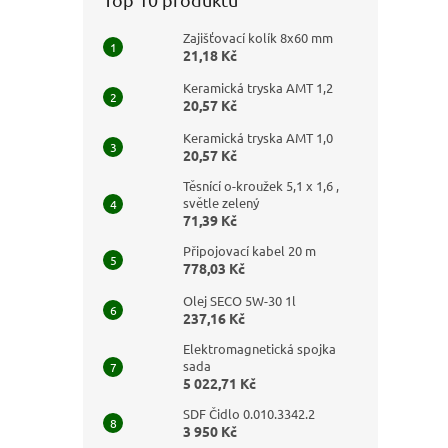
Zajišťovací kolík 8x60 mm
21,18 Kč
Keramická tryska AMT 1,2
20,57 Kč
Keramická tryska AMT 1,0
20,57 Kč
Těsnící o-kroužek 5,1 x 1,6 ,
světle zelený
71,39 Kč
Připojovací kabel 20 m
778,03 Kč
Olej SECO 5W-30 1l
237,16 Kč
Elektromagnetická spojka
sada
5 022,71 Kč
SDF Čidlo 0.010.3342.2
3 950 Kč