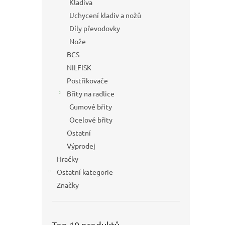
Kladiva
Uchycení kladiv a nožů
Díly převodovky
Nože
BCS
NILFISK
Postřikovače
Břity na radlice
Gumové břity
Ocelové břity
Ostatní
Výprodej
Hračky
Ostatní kategorie
Značky
Top 10 produktů