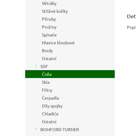
Větráky
Střižné kolíky
Det
Příruby
Pružiny
Popi
Spínače
Hlavice kloubové
Brzdy
Ostatní
SDF
Čidla
Skla
Filtry
Čerpadla
Díly spojky
Chladiče
Ostatní
BOMFORD TURNER