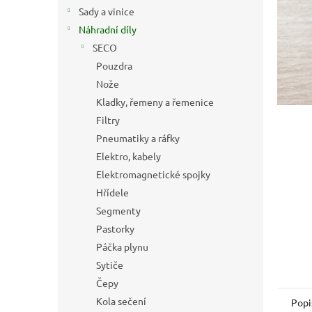
n
Sady a vinice
e
Náhradní díly
l
SECO
Pouzdra
Nože
Kladky, řemeny a řemenice
Filtry
Pneumatiky a ráfky
Elektro, kabely
Elektromagnetické spojky
Hřídele
Segmenty
Pastorky
Páčka plynu
Sytiče
Čepy
Kola sečení
Popi