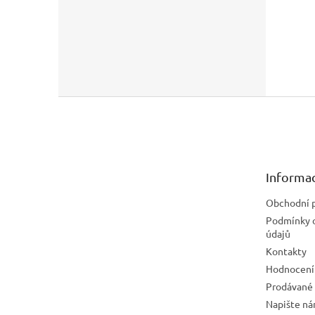
Z
á
p
a
t
Informac
í
Obchodní 
Podmínky 
údajů
Kontakty
Hodnocení
Prodávané
Napište n