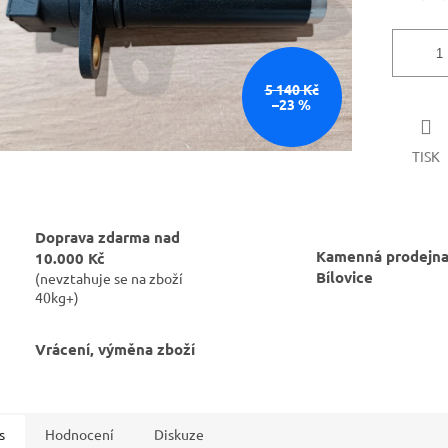
5 140 Kč
–23 %
TISK
Doprava zdarma nad
Kamenná prodejna
10.000 Kč
Bílovice
(nevztahuje se na zboží
40kg+)
Vrácení, výměna zboží
s
Hodnocení
Diskuze