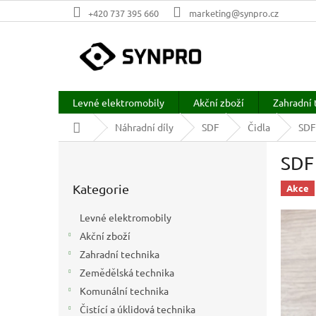
Přejít
+420 737 395 660
marketing@synpro.cz
na
obsah
Levné elektromobily
Akční zboží
Zahradní 
Domů
Náhradní díly
SDF
Čidla
SDF
P
SDF 
o
Přeskočit
s
Kategorie
kategorie
Akce
t
r
Levné elektromobily
a
Akční zboží
n
Zahradní technika
n
í
Zemědělská technika
p
Komunální technika
a
Čistící a úklidová technika