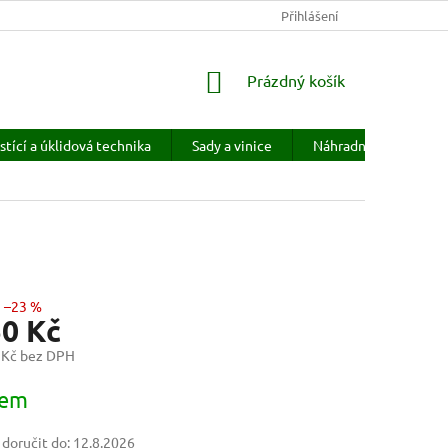
KONTAKTY
HODNOCENÍ OBCHODU
Přihlášení
PRODÁVANÉ ZNAČKY
NÁKUPNÍ
Prázdný košík
KOŠÍK
stící a úklidová technika
Sady a vinice
Náhradní díly
H
–23 %
50 Kč
 Kč bez DPH
dem
oručit do:
12.8.2026