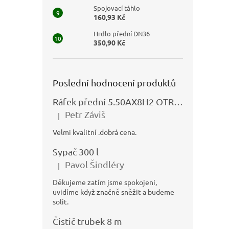
Spojovací táhlo
160,93 Kč
Hrdlo přední DN36
350,90 Kč
Poslední hodnocení produktů
Ráfek přední 5.50AX8H2 OTRSK21.06 - N325111027
Petr Záviš
|
Hodnocení produktu je 5 z 5 hvězdiček.
Velmi kvalitní .dobrá cena.
Sypač 300 l
Pavol Šindléry
|
Hodnocení produktu je 5 z 5 hvězdiček.
Děkujeme zatím jsme spokojeni,
uvidíme když značně sněžit a budeme
solit.
Čistič trubek 8 m