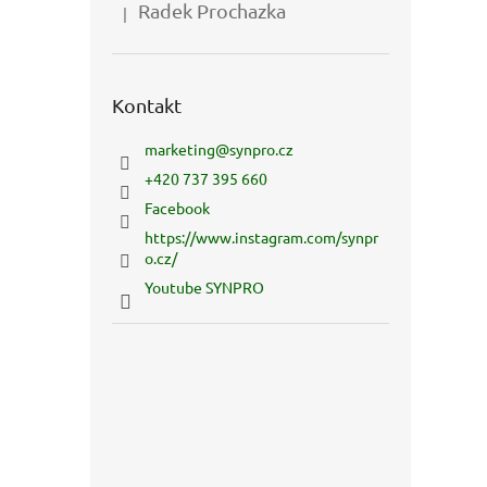
Radek Prochazka
|
Hodnocení produktu je 5 z 5 hvězdiček.
Kontakt
marketing
@
synpro.cz
+420 737 395 660
Facebook
https://www.instagram.com/synpr
o.cz/
Youtube SYNPRO