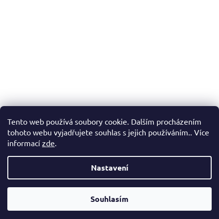
Tento web používá soubory cookie. Dalším procházením
tohoto webu vyjadřujete souhlas s jejich používáním.. Více
informací
zde
.
Nastavení
Vážení zákazníci, v případě, že hledáte konkrétní zboží a my jej
nemáme v našem e-shopu, neváhejte nás kontaktovat a my Vám
Souhlasím
pomůžeme s výběrem.