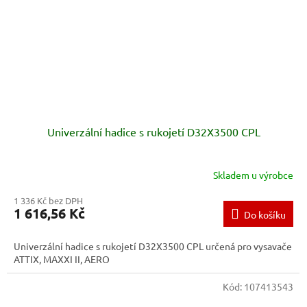
Univerzální hadice s rukojetí D32X3500 CPL
Skladem u výrobce
1 336 Kč bez DPH
1 616,56 Kč
Do košíku
Univerzální hadice s rukojetí D32X3500 CPL určená pro vysavače
ATTIX, MAXXI II, AERO
Kód:
107413543