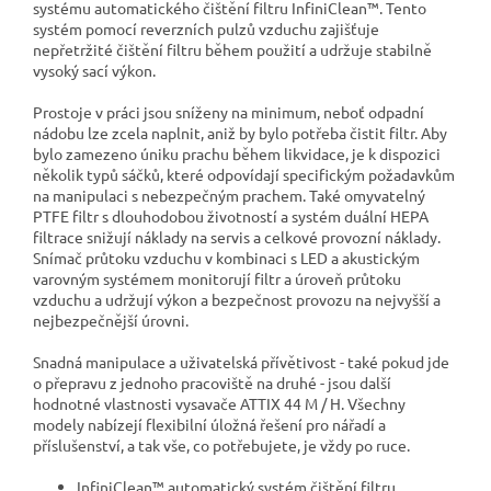
systému automatického čištění filtru InfiniClean™. Tento
systém pomocí reverzních pulzů vzduchu zajišťuje
nepřetržité čištění filtru během použití a udržuje stabilně
vysoký sací výkon.
Prostoje v práci jsou sníženy na minimum, neboť odpadní
nádobu lze zcela naplnit, aniž by bylo potřeba čistit filtr. Aby
bylo zamezeno úniku prachu během likvidace, je k dispozici
několik typů sáčků, které odpovídají specifickým požadavkům
na manipulaci s nebezpečným prachem. Také omyvatelný
PTFE filtr s dlouhodobou životností a systém duální HEPA
filtrace snižují náklady na servis a celkové provozní náklady.
Snímač průtoku vzduchu v kombinaci s LED a akustickým
varovným systémem monitorují filtr a úroveň průtoku
vzduchu a udržují výkon a bezpečnost provozu na nejvyšší a
nejbezpečnější úrovni.
Snadná manipulace a uživatelská přívětivost - také pokud jde
o přepravu z jednoho pracoviště na druhé - jsou další
hodnotné vlastnosti vysavače ATTIX 44 M / H. Všechny
modely nabízejí flexibilní úložná řešení pro nářadí a
příslušenství, a tak vše, co potřebujete, je vždy po ruce.
InfiniClean™ automatický systém čištění filtru