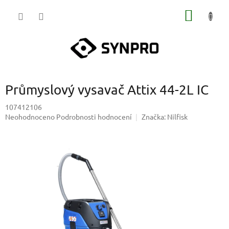
Přejít
NÁKUP
na
obsah
KOŠÍK
Průmyslový vysavač Attix 44-2L IC
107412106
Průměrné
Neohodnoceno
Podrobnosti hodnocení
Značka:
Nilfisk
hodnocení
produktu
je
0,0
z
5
hvězdiček.