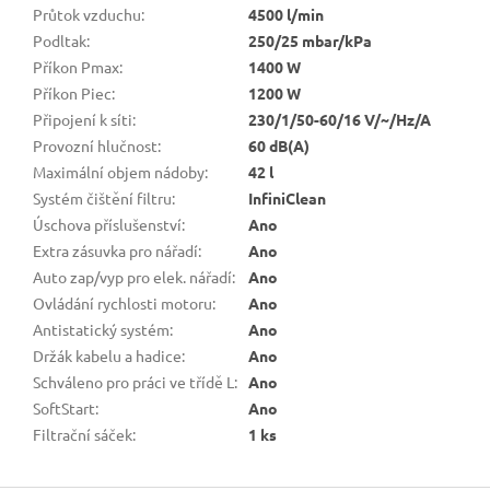
Průtok vzduchu
:
4500 l/min
Podltak
:
250/25 mbar/kPa
Příkon Pmax
:
1400 W
Příkon Piec
:
1200 W
Připojení k síti
:
230/1/50-60/16 V/~/Hz/A
Provozní hlučnost
:
60 dB(A)
Maximální objem nádoby
:
42 l
Systém čištění filtru
:
InfiniClean
Úschova příslušenství
:
Ano
Extra zásuvka pro nářadí
:
Ano
Auto zap/vyp pro elek. nářadí
:
Ano
Ovládání rychlosti motoru
:
Ano
Antistatický systém
:
Ano
Držák kabelu a hadice
:
Ano
Schváleno pro práci ve třídě L
:
Ano
SoftStart
:
Ano
Filtrační sáček
:
1 ks