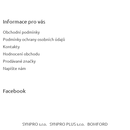
Z
á
p
a
Informace pro vás
t
Obchodní podmínky
í
Podmínky ochrany osobních údajů
Kontakty
Hodnocení obchodu
Prodávané značky
Napište nám
Facebook
SYNPRO s.r.o.
SYNPRO PLUS s.r.o.
BOMFORD