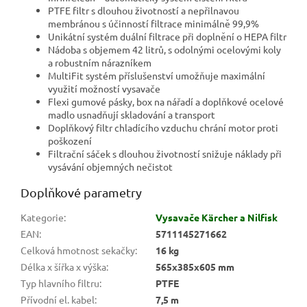
PTFE filtr s dlouhou životností a nepřilnavou
membránou s účinností filtrace minimálně 99,9%
Unikátní systém duální filtrace při doplnění o HEPA filtr
Nádoba s objemem 42 litrů, s odolnými ocelovými koly
a robustním nárazníkem
MultiFit systém příslušenství umožňuje maximální
využití možností vysavače
Flexi gumové pásky, box na nářadí a doplňkové ocelové
madlo usnadňují skladování a transport
Doplňkový filtr chladícího vzduchu chrání motor proti
poškození
Filtrační sáček s dlouhou životností snižuje náklady při
vysávání objemných nečistot
Doplňkové parametry
Kategorie
:
Vysavače Kärcher a Nilfisk
EAN
:
5711145271662
Celková hmotnost sekačky
:
16 kg
Délka x šířka x výška
:
565x385x605 mm
Typ hlavního filtru
:
PTFE
Přívodní el. kabel
:
7,5 m