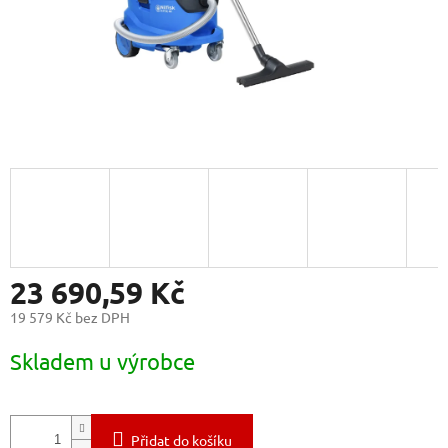
23 690,59 Kč
19 579 Kč bez DPH
Měrná
Skladem u výrobce
cena:
Přidat do košíku