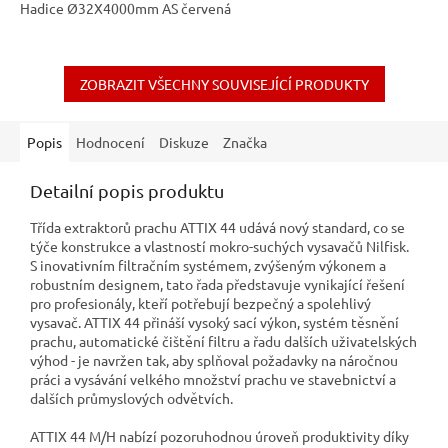
Hadice Ø32X4000mm AS červená
ZOBRAZIT VŠECHNY SOUVISEJÍCÍ PRODUKTY
Popis
Hodnocení
Diskuze
Značka
Detailní popis produktu
Třída extraktorů prachu ATTIX 44 udává nový standard, co se
týče konstrukce a vlastností mokro-suchých vysavačů Nilfisk.
S inovativním filtračním systémem, zvýšeným výkonem a
robustním designem, tato řada představuje vynikající řešení
pro profesionály, kteří potřebují bezpečný a spolehlivý
vysavač. ATTIX 44 přináší vysoký sací výkon, systém těsnění
prachu, automatické čištění filtru a řadu dalších uživatelských
výhod - je navržen tak, aby splňoval požadavky na náročnou
práci a vysávání velkého množství prachu ve stavebnictví a
dalších průmyslových odvětvích.
ATTIX 44 M/H nabízí pozoruhodnou úroveň produktivity díky