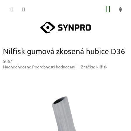
Přejít
NÁKUP
na
obsah
KOŠÍK
Nilfisk gumová zkosená hubice D36
5067
Průměrné
Neohodnoceno
Podrobnosti hodnocení
Značka:
Nilfisk
hodnocení
produktu
je
0,0
z
5
hvězdiček.