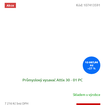
Kód:
107413591
Akce
12 087,90
Kč
–27 %
Průmyslový vysavač Attix 30 - 01 PC
Skladem u výrobce
7 216 Kč bez DPH