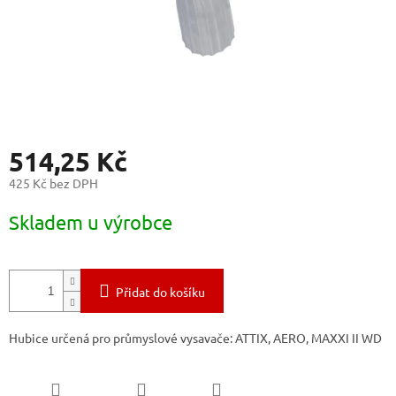
514,25 Kč
425 Kč bez DPH
Měrná
Skladem u výrobce
cena:
Přidat do košíku
Hubice určená pro průmyslové vysavače: ATTIX, AERO, MAXXI II WD