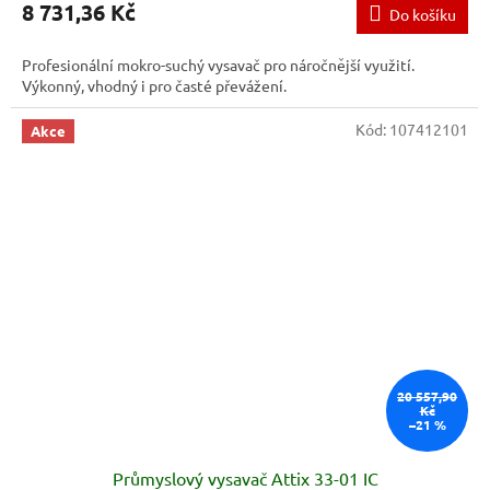
8 731,36 Kč
Do košíku
Profesionální mokro-suchý vysavač pro náročnější využití.
Výkonný, vhodný i pro časté převážení.
Kód:
107412101
Akce
20 557,90
Kč
–21 %
Průmyslový vysavač Attix 33-01 IC