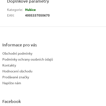
Doplňkové parametry
Kategorie
:
Hubice
EAN
:
4005337050670
Z
á
p
a
Informace pro vás
t
Obchodní podmínky
í
Podmínky ochrany osobních údajů
Kontakty
Hodnocení obchodu
Prodávané značky
Napište nám
Facebook